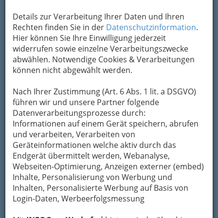
Kasematten
. Die
Grazer Spielstätten
als Orte
der spartenübergreifenden
Details zur Verarbeitung Ihrer Daten und Ihren
Auseinandersetzung alles Künstlerischen.
Rechten finden Sie in der
Datenschutzinformation
.
Hier können Sie Ihre Einwilligung jederzeit
Ihre speziellen Fähigkeiten machen die „Grazer
widerrufen sowie einzelne Verarbeitungszwecke
Spielstätten Orpheum, Dom im Berg und
abwählen. Notwendige Cookies & Verarbeitungen
Schloßbergbühne Kasematten GmbH“ auch
können nicht abgewählt werden.
zum
idealen Partner, wenn es darum geht,
Veranstaltungen und Events zu organisieren
.
Nach Ihrer Zustimmung (Art. 6 Abs. 1 lit. a DSGVO)
Was Sie als Veranstalter zu schätzen lernen
führen wir und unsere Partner folgende
werden – die „Grazer Spielstätten Orpheum,
Datenverarbeitungsprozesse durch:
Dom im Berg und Schloßbergbühne
Informationen auf einem Gerät speichern, abrufen
Kasematten GmbH“ als Vermieter sind
Event-
und verarbeiten, Verarbeiten von
Profis
!
Geräteinformationen welche aktiv durch das
Endgerät übermittelt werden, Webanalyse,
Webseiten-Optimierung, Anzeigen externer (embed)
Inhalte, Personalisierung von Werbung und
Inhalten, Personalisierte Werbung auf Basis von
Login-Daten, Werbeerfolgsmessung