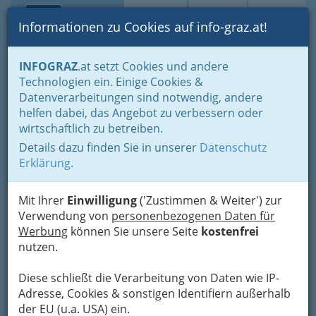
Toggle navi
Suche
Login
Menü
Informationen zu Cookies auf info-graz.at!
Home
Fotos
Nach Locations gruppiert
INFOGRAZ
.at setzt Cookies und andere
Spielstätten - Orpheum, Dom im Berg und Kasematten
Technologien ein. Einige Cookies &
Datenverarbeitungen sind notwendig, andere
Grazer Spielstätten -
helfen dabei, das Angebot zu verbessern oder
wirtschaftlich zu betreiben.
Orpheum, Dom im Berg und
Details dazu finden Sie in unserer
Datenschutz
Schloßbergbühne
Erklärung
.
Kasematten GmbH
Mit Ihrer
Einwilligung
('Zustimmen & Weiter') zur
Veranstaltungsorte, die weltweit
Verwendung von
personenbezogenen Daten für
einzigartig sind
Werbung
können Sie unsere Seite
kostenfrei
nutzen.
Graz, die Kulturstadt 2003 und UNESCO-City of
Design, wird rund ums Stadtzentrum von drei
Diese schließt die Verarbeitung von Daten wie IP-
gegensätzlichen Säulen getragen:
Orpheum –
Adresse, Cookies & sonstigen Identifiern außerhalb
Dom im Berg – Schloßbergbühne
der EU (u.a. USA) ein.