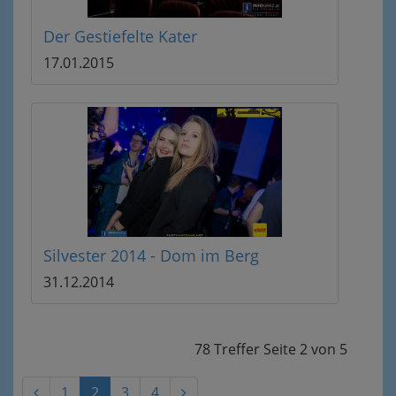
Der Gestiefelte Kater
17.01.2015
Silvester 2014 - Dom im Berg
31.12.2014
78 Treffer
Seite
2
von
5
1
2
3
4