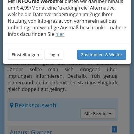
Mit
INFOGraz Werbefrei
bieten wir darüber hinaus
um € 4,99/Monat eine
'trackingfreie'
Alternative,
welche die Datenverarbeitungen im Zuge Ihrer
Nutzung von info-graz.at von vornherein auf das
unbedingt notwendige Ausmaß beschränkt – nähere
Infos dazu finden Sie
hier
Um unnötigen Stress zu vermeiden, muss die
Traumreise gut geplant sein. Vor allem dann,
Einstellungen
Login
Zustimmen & Weiter
wenn es gleich nach der Hochzeit in die
Flitterwochen geht. Bei Reisen in exotische
Länder sollte man sich dringend über
Impfungen informieren. Deshalb, früh genug
planen und buchen, damit der Start ins Eheglück
gleich doppelt gut gelingt.
Bezirksauswahl
Alle Bezirke
1
August Glanzer