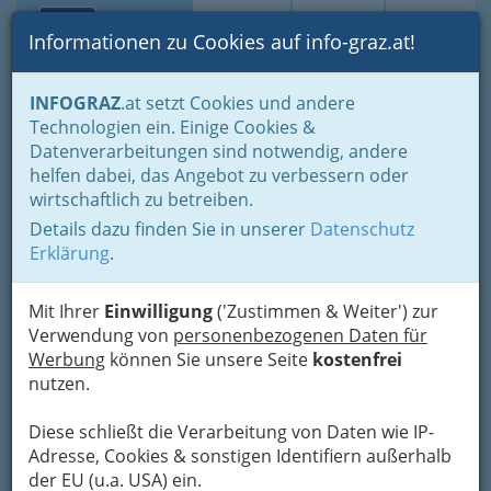
Toggle navi
Suche
Login
Menü
Informationen zu Cookies auf info-graz.at!
Home
Lifestyle
Feste feiern
INFOGRAZ
.at setzt Cookies und andere
Der schönste Tag im Leben für viele
Technologien ein. Einige Cookies &
Planung erspart Ärger und Stress vor dem Heiraten
Datenverarbeitungen sind notwendig, andere
Hochzeitsreise
helfen dabei, das Angebot zu verbessern oder
Nav
wirtschaftlich zu betreiben.
Hochzeitsreise -
Details dazu finden Sie in unserer
Datenschutz
wunderschöne
Erklärung
.
„Honeymoon“-Suiten mit
einem Hochzeitspaket
Mit Ihrer
Einwilligung
('Zustimmen & Weiter') zur
Verwendung von
personenbezogenen Daten für
inklusive Romantik-
Werbung
können Sie unsere Seite
kostenfrei
Programm
nutzen.
Honeymoon
Diese schließt die Verarbeitung von Daten wie IP-
Adresse, Cookies & sonstigen Identifiern außerhalb
wie im Himmel
der EU (u.a. USA) ein.