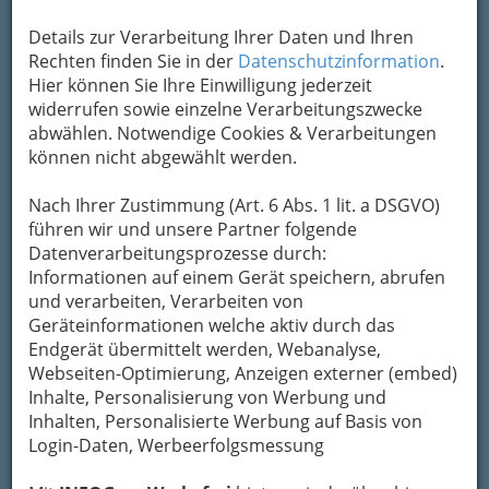
Nach dem schönsten
Tag, stehen den
Details zur Verarbeitung Ihrer Daten und Ihren
Jungvermählten die schönsten Orte der Welt
Rechten finden Sie in der
Datenschutzinformation
.
offen. Zu zweit die frische Liebe genießen, dafür
Hier können Sie Ihre Einwilligung jederzeit
sind Flitterwochen da.
widerrufen sowie einzelne Verarbeitungszwecke
abwählen. Notwendige Cookies & Verarbeitungen
Ursprünglich stammt
können nicht abgewählt werden.
das „flittern“ vom
althochdeutschen Wort
Nach Ihrer Zustimmung (Art. 6 Abs. 1 lit. a DSGVO)
„vlittern“, was soviel wie
führen wir und unsere Partner folgende
„
kichern, flüstern
Datenverarbeitungsprozesse durch:
und kosen
“ bedeutet. Und wo kuscheln
Informationen auf einem Gerät speichern, abrufen
Frischverliebte besser als an paradiesischen
und verarbeiten, Verarbeiten von
Stränden, verzauberten Plätzen und anderen
Geräteinformationen welche aktiv durch das
traumhaften Urlaubsdestinationen? Viele Hotels
Endgerät übermittelt werden, Webanalyse,
bieten wunderschöne „Honeymoon“-Suiten an,
Webseiten-Optimierung, Anzeigen externer (embed)
die zusammen mit einem Hochzeitspaket
Inhalte, Personalisierung von Werbung und
inklusive Romantik-Programm gebucht werden
Inhalten, Personalisierte Werbung auf Basis von
können.
Login-Daten, Werbeerfolgsmessung