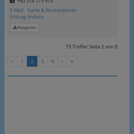
+43 316 773 973
E-Mail
Karte & Routenplaner
Eintrag ändern
Kategorien
73 Treffer
Seite
2
von
8
1
2
3
4