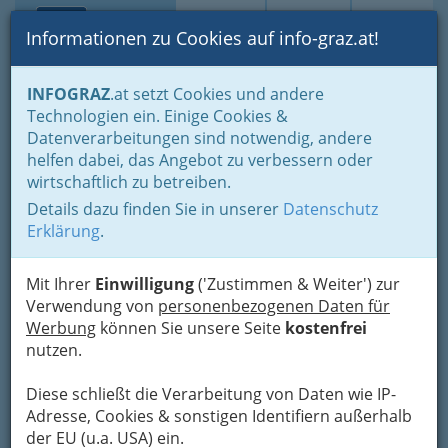
Toggle navi
Suche
Login
Menü
Informationen zu Cookies auf info-graz.at!
Home
Branchen
Gastronomie - regional und international
INFOGRAZ
.at setzt Cookies und andere
Internationale Küche
Technologien ein. Einige Cookies &
Datenverarbeitungen sind notwendig, andere
Nav
Internationale Restaurants,
helfen dabei, das Angebot zu verbessern oder
wirtschaftlich zu betreiben.
Küche - viele Länder der
Details dazu finden Sie in unserer
Datenschutz
Welt sind in Graz und
Erklärung
.
Umgebung vertreten
Mit Ihrer
Einwilligung
('Zustimmen & Weiter') zur
Verwendung von
personenbezogenen Daten für
Werbung
können Sie unsere Seite
kostenfrei
nutzen.
Diese schließt die Verarbeitung von Daten wie IP-
Adresse, Cookies & sonstigen Identifiern außerhalb
der EU (u.a. USA) ein.