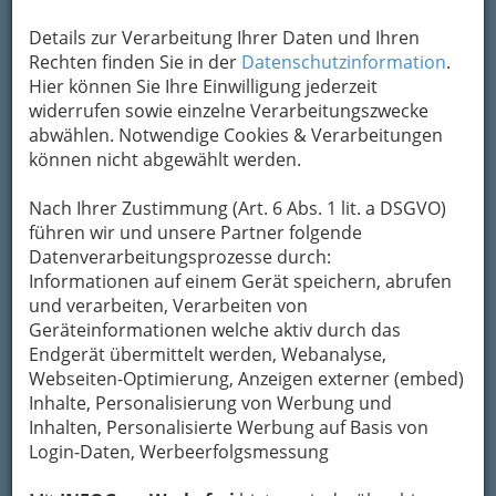
Details zur Verarbeitung Ihrer Daten und Ihren
Rechten finden Sie in der
Datenschutzinformation
.
Hier können Sie Ihre Einwilligung jederzeit
Wie grau und eintönig wäre die Stadt ohne ihre
widerrufen sowie einzelne Verarbeitungszwecke
zahlreichen Gäste aus anderen Kulturen! Die
abwählen. Notwendige Cookies & Verarbeitungen
kulturell-ethnische Vielfalt des Stadt-Lebens
können nicht abgewählt werden.
spiegelt sich auch in unserer Gastronomie
wieder. Woher soll der Kochtopf kommen? -
Nach Ihrer Zustimmung (Art. 6 Abs. 1 lit. a DSGVO)
Darfs spanisch sein mit Flamenco oder
führen wir und unsere Partner folgende
griechisch mit Sirtaki? Japanisch mit oder ohne
Datenverarbeitungsprozesse durch:
Stäbchen? Gönnen Sie sich die reizvolle
Informationen auf einem Gerät speichern, abrufen
Abwechslung!
und verarbeiten, Verarbeiten von
Geräteinformationen welche aktiv durch das
Bezirksauswahl
Endgerät übermittelt werden, Webanalyse,
Webseiten-Optimierung, Anzeigen externer (embed)
Alle Bezirke
Inhalte, Personalisierung von Werbung und
Inhalten, Personalisierte Werbung auf Basis von
1
Congress Graz Catering - REVITA
Login-Daten, Werbeerfolgsmessung
Gastronomie GmbH - Event-