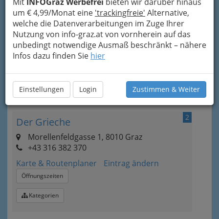
Mit
INFOGraz Werbefrei
bieten wir darüber hinaus
Catering
um € 4,99/Monat eine
'trackingfreie'
Alternative,
Sparkassenplatz 1, 8010 Graz
welche die Datenverarbeitungen im Zuge Ihrer
+43 316 821 380
Nutzung von info-graz.at von vornherein auf das
+43 316 821 380 - 10
unbedingt notwendige Ausmaß beschränkt – nähere
Infos dazu finden Sie
hier
E-Mail
Karte & Routenplaner
Eintrag ändern
Kategorien
Einstellungen
Login
Zustimmen & Weiter
2
Der Grieche
Morellenfeldgasse 1, 8010 Graz
+43 316 382 370
Karte & Routenplaner
Eintrag ändern
Öffnungszeiten
Kategorien