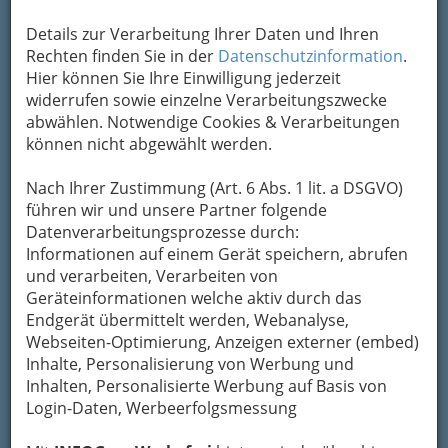
Details zur Verarbeitung Ihrer Daten und Ihren
Rechten finden Sie in der
Datenschutzinformation
.
Hier können Sie Ihre Einwilligung jederzeit
Wie grau und eintönig wäre die Stadt ohne ihre
widerrufen sowie einzelne Verarbeitungszwecke
zahlreichen Gäste aus anderen Kulturen! Die
abwählen. Notwendige Cookies & Verarbeitungen
kulturell-ethnische Vielfalt des Stadt-Lebens
können nicht abgewählt werden.
spiegelt sich auch in unserer Gastronomie
wieder. Woher soll der Kochtopf kommen? -
Nach Ihrer Zustimmung (Art. 6 Abs. 1 lit. a DSGVO)
Darfs spanisch sein mit Flamenco oder
führen wir und unsere Partner folgende
griechisch mit Sirtaki? Japanisch mit oder ohne
Datenverarbeitungsprozesse durch:
Stäbchen? Gönnen Sie sich die reizvolle
Informationen auf einem Gerät speichern, abrufen
Abwechslung!
und verarbeiten, Verarbeiten von
Geräteinformationen welche aktiv durch das
Bezirksauswahl
Endgerät übermittelt werden, Webanalyse,
Webseiten-Optimierung, Anzeigen externer (embed)
Alle Bezirke
Inhalte, Personalisierung von Werbung und
Inhalten, Personalisierte Werbung auf Basis von
1
PRADA-RAMIREZ Gesellschaft m.b.H. -
Login-Daten, Werbeerfolgsmessung
Bar Restaurante Rincon Andino