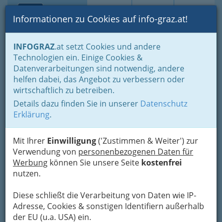
Toggle navi
Suche
Login
Menü
Informationen zu Cookies auf info-graz.at!
Home
Branchen
Gastronomie - regional und international
INFOGRAZ
.at setzt Cookies und andere
Internationale Küche
Technologien ein. Einige Cookies &
Datenverarbeitungen sind notwendig, andere
Nav
Internationale Restaurants,
helfen dabei, das Angebot zu verbessern oder
wirtschaftlich zu betreiben.
Küche - viele Länder der
Details dazu finden Sie in unserer
Datenschutz
Welt sind in Graz und
Erklärung
.
Umgebung vertreten
Mit Ihrer
Einwilligung
('Zustimmen & Weiter') zur
Verwendung von
personenbezogenen Daten für
Werbung
können Sie unsere Seite
kostenfrei
nutzen.
Diese schließt die Verarbeitung von Daten wie IP-
Adresse, Cookies & sonstigen Identifiern außerhalb
der EU (u.a. USA) ein.