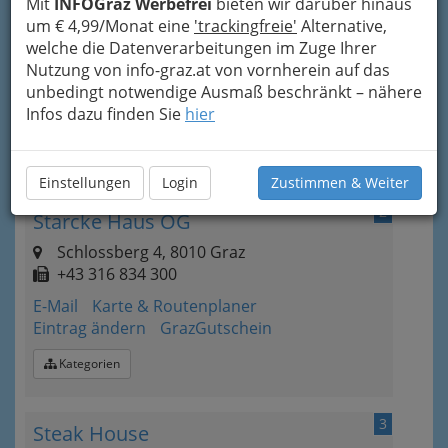
Mit
INFOGraz Werbefrei
bieten wir darüber hinaus
Alte Poststraße 118, 8020 Graz
um € 4,99/Monat eine
'trackingfreie'
Alternative,
+43 316 586 342
welche die Datenverarbeitungen im Zuge Ihrer
+43 650 855 14 11
Nutzung von info-graz.at von vornherein auf das
unbedingt notwendige Ausmaß beschränkt – nähere
E-Mail
Karte & Routenplaner
Infos dazu finden Sie
hier
Eintrag ändern
Kategorien
Einstellungen
Login
Zustimmen & Weiter
2
Starcke Haus OG
Schlossberg 4, 8010 Graz
+43 316 834 300
E-Mail
Karte & Routenplaner
Eintrag ändern
GrazGutschein
Kategorien
3
Steak House