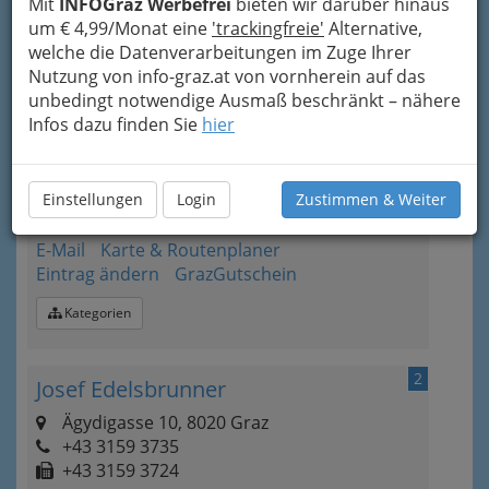
Mit
INFOGraz Werbefrei
bieten wir darüber hinaus
um € 4,99/Monat eine
'trackingfreie'
Alternative,
Bezirksauswahl
welche die Datenverarbeitungen im Zuge Ihrer
Alle Bezirke
Nutzung von info-graz.at von vornherein auf das
unbedingt notwendige Ausmaß beschränkt – nähere
Infos dazu finden Sie
hier
1
Restaurant Eckstein
Mehlplatz 3, 8010 Graz
+43 316 828 701
Einstellungen
Login
Zustimmen & Weiter
+43 316 823 835
E-Mail
Karte & Routenplaner
Eintrag ändern
GrazGutschein
Kategorien
2
Josef Edelsbrunner
Ägydigasse 10, 8020 Graz
+43 3159 3735
+43 3159 3724