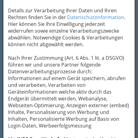
müssten die
Details zur Verarbeitung Ihrer Daten und Ihren
nächsten 10 Tage reichen. Nun,
Rechten finden Sie in der
Datenschutzinformation
.
meiner Zeit war ich schon des
Hier können Sie Ihre Einwilligung jederzeit
Öfteren voraus!
Andreas Stahl
widerrufen sowie einzelne Verarbeitungszwecke
abwählen. Notwendige Cookies & Verarbeitungen
Um den Kaffeehäusern das Überleben zu
können nicht abgewählt werden.
sichern wurde das Angebot erweitert. Während
der Kontinentalsperre durch Napoleon, als man
Nach Ihrer Zustimmung (Art. 6 Abs. 1 lit. a DSGVO)
in Wien keine Kaffeebohnen
erhielt, wurden die
führen wir und unsere Partner folgende
Konzessionen auf Wein
Datenverarbeitungsprozesse durch:
und kleine Speisen
Informationen auf einem Gerät speichern, abrufen
ausgedehnt.
und verarbeiten, Verarbeiten von
Warme Mehlspeisen
Geräteinformationen welche aktiv durch das
hielten Einzug. Erst viel
Endgerät übermittelt werden, Webanalyse,
später wurde das
Webseiten-Optimierung, Anzeigen externer (embed)
heutige Kaffee-Restaurant geboren, in dem man
Inhalte, Personalisierung von Werbung und
häufig eine hervorragende Küche vorfindet, die
Inhalten, Personalisierte Werbung auf Basis von
einem Restaurant in keiner Weise nachsteht.“ ©
Login-Daten, Werbeerfolgsmessung
tourist.net austria