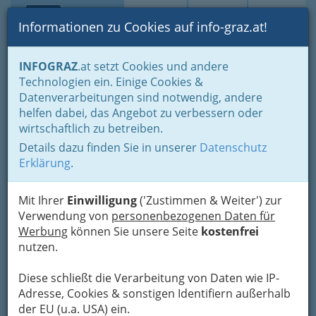
Toggle navi
Suche
Login
Menü
Informationen zu Cookies auf info-graz.at!
Home
Branchen
Tourismus & Freizeitwirtschaft
INFOGRAZ
.at setzt Cookies und andere
Gastronomie
Kaffeerestaurant - Restaurantkaffee
Technologien ein. Einige Cookies &
Datenverarbeitungen sind notwendig, andere
Kaffeerestaurant -
helfen dabei, das Angebot zu verbessern oder
wirtschaftlich zu betreiben.
Restaurantkaffee, hier wird
Details dazu finden Sie in unserer
Datenschutz
spontan entschieden, ob es
Erklärung
.
beim Kaffee bleibt oder
gleich ausgiebig gespeist
Mit Ihrer
Einwilligung
('Zustimmen & Weiter') zur
Verwendung von
personenbezogenen Daten für
werden darf!
Werbung
können Sie unsere Seite
kostenfrei
nutzen.
Meine Freundin
sagt, die
Diese schließt die Verarbeitung von Daten wie IP-
gekauften
Adresse, Cookies & sonstigen Identifiern außerhalb
Süßigkeiten
der EU (u.a. USA) ein.