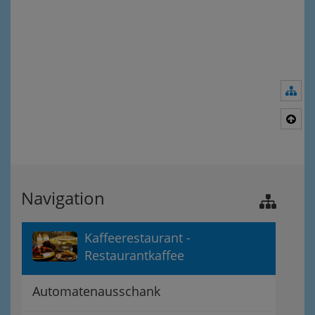
Nav
Nac
Navigation
Kaffeerestaurant -
Restaurantkaffee
Automatenausschank