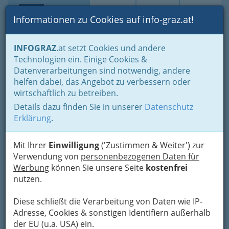
Toggle navi
Suche
Login
Menü
Informationen zu Cookies auf info-graz.at!
Home
Fotos
Nach Locations gruppiert
Kulturwerkstatt
INFOGRAZ
.at setzt Cookies und andere
Technologien ein. Einige Cookies &
Datenverarbeitungen sind notwendig, andere
Kulturwerkstatt
helfen dabei, das Angebot zu verbessern oder
Aniada a Noa
wirtschaftlich zu betreiben.
Details dazu finden Sie in unserer
Datenschutz
Previous
Next
Erklärung
.
Mit Ihrer
Einwilligung
('Zustimmen & Weiter') zur
Verwendung von
personenbezogenen Daten für
Werbung
können Sie unsere Seite
kostenfrei
nutzen.
Diese schließt die Verarbeitung von Daten wie IP-
Adresse, Cookies & sonstigen Identifiern außerhalb
der EU (u.a. USA) ein.