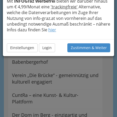
Mit
INFOGraz Werbefrei
bieten wir darüber hinaus
um € 4,99/Monat eine
'trackingfreie'
Alternative,
welche die Datenverarbeitungen im Zuge Ihrer
Nutzung von info-graz.at von vornherein auf das
Wichtige Locations
unbedingt notwendige Ausmaß beschränkt – nähere
Infos dazu finden Sie
hier
Alpengarten Rannach
Einstellungen
Login
Zustimmen & Weiter
Grazer Augarten
Babenbergerhof
Verein „Die Brücke“ - gemeinnützig und
kulturell engagiert
CuntRa – eine Kunst- & Kultur-
Plattform
Der Dom im Berg - einzigartig und