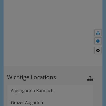
Nav
Meh
Nac
Wichtige Locations
Alpengarten Rannach
Grazer Augarten