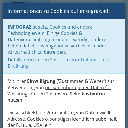
Toggle navi
Suche
Login
Menü
Informationen zu Cookies auf info-graz.at!
Home
Fotos
Nach Locations gruppiert
INFOGRAZ
.at setzt Cookies und andere
Kunstfreiraum Papierfabrik
Technologien ein. Einige Cookies &
Datenverarbeitungen sind notwendig, andere
Vernissage: Die
helfen dabei, das Angebot zu verbessern oder
wirtschaftlich zu betreiben.
Langsamkeit der Kunst
Details dazu finden Sie in unserer
Datenschutz
Erklärung
.
Previous
Next
Mit Ihrer
Einwilligung
('Zustimmen & Weiter') zur
Verwendung von
personenbezogenen Daten für
Werbung
können Sie unsere Seite
kostenfrei
nutzen.
Diese schließt die Verarbeitung von Daten wie IP-
Adresse, Cookies & sonstigen Identifiern außerhalb
der EU (u.a. USA) ein.