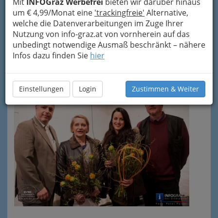
Mit
INFOGraz Werbefrei
bieten wir darüber hinaus
Berufsvereinigung der Bildenden
um € 4,99/Monat eine
'trackingfreie'
Alternative,
KünstlerInnen Steiermarks
welche die Datenverarbeitungen im Zuge Ihrer
Nutzung von info-graz.at von vornherein auf das
Vernissage: 13. März 2015
unbedingt notwendige Ausmaß beschränkt – nähere
Kunstfreiraum Papierfabrik
Infos dazu finden Sie
hier
"Die Langsamkeit der Kunst"
Einstellungen
Login
Zustimmen & Weiter