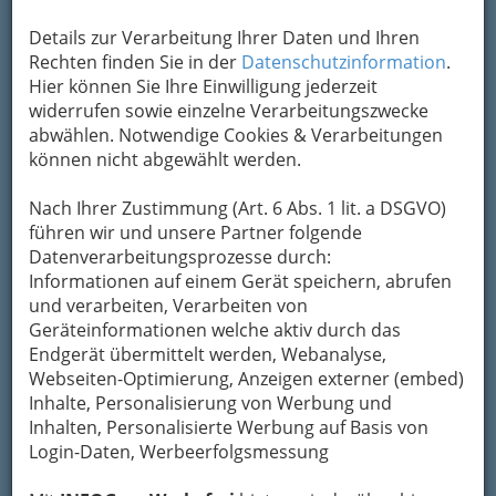
Details zur Verarbeitung Ihrer Daten und Ihren
Rechten finden Sie in der
Datenschutzinformation
.
Hier können Sie Ihre Einwilligung jederzeit
Menschenbilder 2018 - Ausstellung am Mariahilferplatz Graz -
001
widerrufen sowie einzelne Verarbeitungszwecke
abwählen. Notwendige Cookies & Verarbeitungen
Vergrößern
können nicht abgewählt werden.
Nach Ihrer Zustimmung (Art. 6 Abs. 1 lit. a DSGVO)
Menschenbilder 2018 Graz
führen wir und unsere Partner folgende
Datenverarbeitungsprozesse durch:
Ausstellung am Mariahilferplatz
Informationen auf einem Gerät speichern, abrufen
und verarbeiten, Verarbeiten von
Bilder sagen mehr als Worte. Bereits zum 7. Mal
Geräteinformationen welche aktiv durch das
besucht die
Menschenbilder-Ausstellung
Endgerät übermittelt werden, Webanalyse,
Städte und Orte in der Steiermark. Vom 7. bis
Webseiten-Optimierung, Anzeigen externer (embed)
23. April 2018 (die erste Ausstellung war in
Inhalte, Personalisierung von Werbung und
Gleisdorf) zeigt die Ausstellung am
Inhalten, Personalisierte Werbung auf Basis von
Mariahilferplatz in Graz
grandiose Werke der
Login-Daten, Werbeerfolgsmessung
steirischen Fotografen und Fotografinnen
.