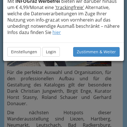
Mit
INFOGraz Werbefrei
bieten wir darüber hinaus
um € 4,99/Monat eine
'trackingfreie'
Alternative,
welche die Datenverarbeitungen im Zuge Ihrer
Nutzung von info-graz.at von vornherein auf das
unbedingt notwendige Ausmaß beschränkt – nähere
Infos dazu finden Sie
hier
Einstellungen
Login
Zustimmen & Weiter
Für die perfekte Auswahl und Organisation, für
den professionellen Aufbau und für die
Gestaltung des Kataloges gilt der besondere
Dank Christian Jungwirth, Birgit Enge, Kurator
Horst Stasny, Roland Schauer und Gerhard
Donauer.
Die nächsten Hotspots dieser
Wanderausstellung sind Liezen, Hartberg,
Neumarkt, Leutschach, Bad Radkersburg,