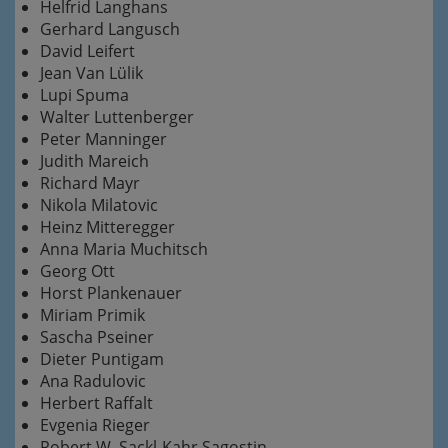
Helfrid Langhans
Gerhard Langusch
David Leifert
Jean Van Lülik
Lupi Spuma
Walter Luttenberger
Peter Manninger
Judith Mareich
Richard Mayr
Nikola Milatovic
Heinz Mitteregger
Anna Maria Muchitsch
Georg Ott
Horst Plankenauer
Miriam Primik
Sascha Pseiner
Dieter Puntigam
Ana Radulovic
Herbert Raffalt
Evgenia Rieger
Robert W. Sackl-Kahr Sagostin