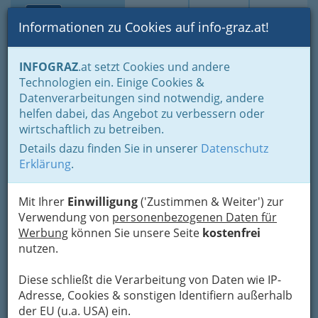
Toggle navi
Suche
Login
Menü
Informationen zu Cookies auf info-graz.at!
Home
Fotos
Nach Locations gruppiert
INFOGRAZ
.at setzt Cookies und andere
Mariahilferplatz - wesentlicher Teil der Lendviertelkultur
Technologien ein. Einige Cookies &
Datenverarbeitungen sind notwendig, andere
Menschenbilder 2018 -
helfen dabei, das Angebot zu verbessern oder
wirtschaftlich zu betreiben.
Ausstellung am
Details dazu finden Sie in unserer
Datenschutz
Mariahilferplatz Graz
Erklärung
.
Previous
Next
Mit Ihrer
Einwilligung
('Zustimmen & Weiter') zur
Verwendung von
personenbezogenen Daten für
Werbung
können Sie unsere Seite
kostenfrei
nutzen.
Diese schließt die Verarbeitung von Daten wie IP-
Adresse, Cookies & sonstigen Identifiern außerhalb
der EU (u.a. USA) ein.