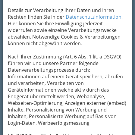
Details zur Verarbeitung Ihrer Daten und Ihren
Rechten finden Sie in der
Datenschutzinformation
.
Hier können Sie Ihre Einwilligung jederzeit
widerrufen sowie einzelne Verarbeitungszwecke
abwählen. Notwendige Cookies & Verarbeitungen
können nicht abgewählt werden.
Nach Ihrer Zustimmung (Art. 6 Abs. 1 lit. a DSGVO)
Der Mariahilferplatz, am Rande der Grazer
führen wir und unsere Partner folgende
Altstadt, gilt seit mehreren Jahren als Treffpunkt
Datenverarbeitungsprozesse durch:
nicht nur für Kulturinteressierte im Allgemeinen,
Informationen auf einem Gerät speichern, abrufen
sondern insbesondere für
Musikliebhaber,
und verarbeiten, Verarbeiten von
Bewunderer der Mariahilferkirche und Fans
Geräteinformationen welche aktiv durch das
der alternativen Kunstszene.
Internationale
Endgerät übermittelt werden, Webanalyse,
Festivals, rockige Feste, Weltmusik und
Webseiten-Optimierung, Anzeigen externer (embed)
Abendprogramm mit Ausgehen in diverse Bars
Inhalte, Personalisierung von Werbung und
und Restaurants finden das ganze Jahr über
Inhalten, Personalisierte Werbung auf Basis von
statt und füllen beinahe täglich
diverse Event-
Login-Daten, Werbeerfolgsmessung
und Kulturkalender
.
Den Grazern gefällt es und
der Tourismus floriert.
Für
mehr Information