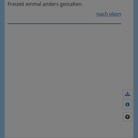
Freizeit einmal anders gestalten.
nach oben
Nav
Meh
Nac