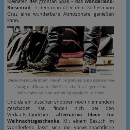
Kleinsten den größten Spaß – das
Wonderlend-
Riesenrad
, in dem man über den Dächern von
Graz eine wunderbare Atmosphäre genießen
kann.
Dieser Dresscode ist am Mariahilferplatz genauso passend wie
Anzug und Krawatte. Der Platz schafft auf irgendeine
unbekannte Art eine Stimmung absoluter Toleranz.
Und da ein bisschen shoppen noch niemandem
geschadet hat, finden sich bei den
Verkaufsständchen
alternative Ideen für
Weihnachtsgeschenke
. Mit einem Besuch im
Wonderlend lässt sich die vorweihnachtliche