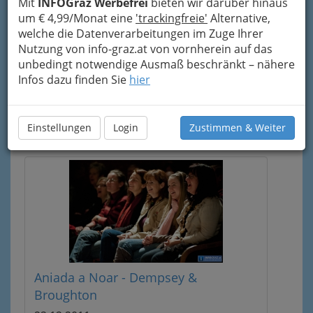
Mit
INFOGraz Werbefrei
bieten wir darüber hinaus
klicken Sie einfach auf das Icon rechts in der
um € 4,99/Monat eine
'trackingfreie'
Alternative,
Titelzeile.
welche die Datenverarbeitungen im Zuge Ihrer
Nutzung von info-graz.at von vornherein auf das
unbedingt notwendige Ausmaß beschränkt – nähere
Infos dazu finden Sie
hier
Einstellungen
Login
Zustimmen & Weiter
Aniada a Noar - Dempsey &
Broughton