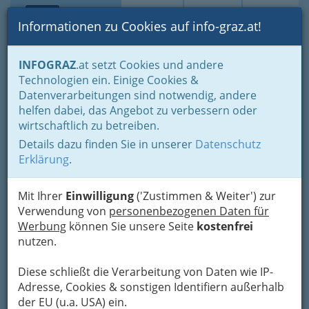
Toggle navi
Suche
Login
Menü
Informationen zu Cookies auf info-graz.at!
Home
Fotos
Nach Locations gruppiert
INFOGRAZ
.at setzt Cookies und andere
Mariahilferplatz - wesentlicher Teil der Lendviertelkultur
Technologien ein. Einige Cookies &
Datenverarbeitungen sind notwendig, andere
Der Mariahilferplatz macht
helfen dabei, das Angebot zu verbessern oder
wirtschaftlich zu betreiben.
Graz um einen
Details dazu finden Sie in unserer
Datenschutz
Veranstaltungsort reicher
Erklärung
.
Treffpunkt für Musikliebhaber
Mit Ihrer
Einwilligung
('Zustimmen & Weiter') zur
und Fans der alternativen
Verwendung von
personenbezogenen Daten für
Werbung
können Sie unsere Seite
kostenfrei
Kunstszene
nutzen.
Diese schließt die Verarbeitung von Daten wie IP-
Adresse, Cookies & sonstigen Identifiern außerhalb
der EU (u.a. USA) ein.