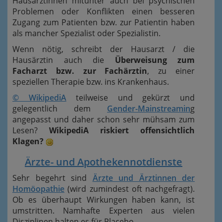
Hausärztinnen mitunter auch bei psychischen
Problemen oder Konflikten einen besseren
Zugang zum Patienten bzw. zur Patientin haben
als mancher Spezialist oder Spezialistin.
Wenn nötig, schreibt der Hausarzt / die
Hausärztin auch die
Überweisung zum
Facharzt bzw. zur Fachärztin
, zu einer
speziellen Therapie bzw. ins Krankenhaus.
© WikipediA
teilweise und gekürzt und
gelegentlich dem
Gender-Mainstreamin
g
angepasst und daher schon sehr mühsam zum
Lesen?
WikipediA riskiert offensichtlich
Klagen?
Ärzte- und Apothekennotdienste
Sehr begehrt sind
Ärzte und Ärztinnen der
Homöopathie
(wird zumindest oft nachgefragt).
Ob es überhaupt Wirkungen haben kann, ist
umstritten. Namhafte Experten aus vielen
Disziplinen halten es für Placebo.