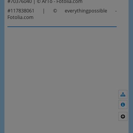
#70376040 | © ArTo - Fotolia.com
#117838061 | © everythingpossible -
Fotolia.com
Nav
Meh
Nac