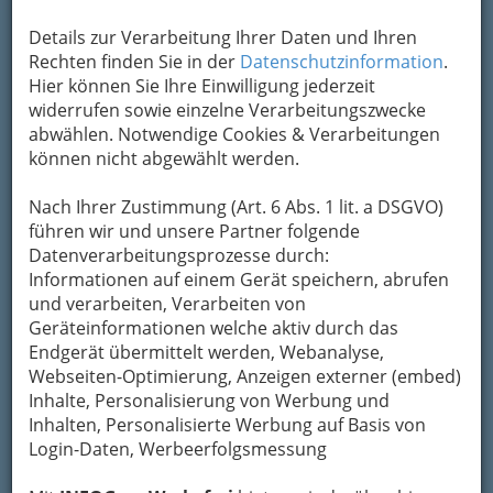
Details zur Verarbeitung Ihrer Daten und Ihren
Rechten finden Sie in der
Datenschutzinformation
.
Hier können Sie Ihre Einwilligung jederzeit
widerrufen sowie einzelne Verarbeitungszwecke
abwählen. Notwendige Cookies & Verarbeitungen
können nicht abgewählt werden.
Nach Ihrer Zustimmung (Art. 6 Abs. 1 lit. a DSGVO)
führen wir und unsere Partner folgende
Gegenseitiges Vertrauen von Arzt und Patienten – in
Datenverarbeitungsprozesse durch:
jedem Alter wichtig!
Informationen auf einem Gerät speichern, abrufen
und verarbeiten, Verarbeiten von
Allgemeinmediziner werden auch als praktischer
Geräteinformationen welche aktiv durch das
Arzt oder Hausarzt bezeichnet und sind meist
Endgerät übermittelt werden, Webanalyse,
der
erste ärztliche Ansprechpartner
bei allen
Webseiten-Optimierung, Anzeigen externer (embed)
Gesundheitsproblemen.
Inhalte, Personalisierung von Werbung und
Inhalten, Personalisierte Werbung auf Basis von
Sie entscheiden, welche weiteren
Login-Daten, Werbeerfolgsmessung
Behandlungen oder Untersuchungen
durchgeführt werden sollen.