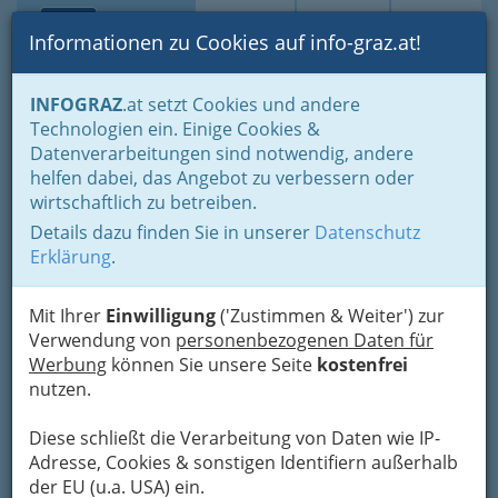
Toggle navi
Suche
Login
Menü
Informationen zu Cookies auf info-graz.at!
Home
Branchen
Gesundheit und Soziales
INFOGRAZ
.at setzt Cookies und andere
Allgemeinmediziner - Ärzte - Hausarzt
Technologien ein. Einige Cookies &
Datenverarbeitungen sind notwendig, andere
Allgemeinmediziner in Graz
helfen dabei, das Angebot zu verbessern oder
wirtschaftlich zu betreiben.
und Umgebung: Arzt, Ärztin,
Details dazu finden Sie in unserer
Datenschutz
Hausärzte, Hausärztinnen –
Erklärung
.
praktischer Arzt
Mit Ihrer
Einwilligung
('Zustimmen & Weiter') zur
Verwendung von
personenbezogenen Daten für
Hausarzt oder Hausärztin,
Werbung
können Sie unsere Seite
kostenfrei
einfach Ärzte bzw. Ärztinnen,
nutzen.
Allgemeinmedizinerin, praktische
Ärztin
Diese schließt die Verarbeitung von Daten wie IP-
Adresse, Cookies & sonstigen Identifiern außerhalb
der EU (u.a. USA) ein.