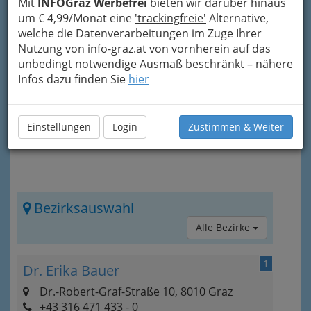
Mit
INFOGraz Werbefrei
bieten wir darüber hinaus
Nach den einzelnen Einträgen gibt es noch mehr
um € 4,99/Monat eine
'trackingfreie'
Alternative,
Informationen zum Thema. Diese können Sie
welche die Datenverarbeitungen im Zuge Ihrer
auch direkt über das „Info-Icon“
rechts oben
Nutzung von info-graz.at von vornherein auf das
erreichen.
unbedingt notwendige Ausmaß beschränkt – nähere
Infos dazu finden Sie
hier
Einstellungen
Login
Zustimmen & Weiter
Bezirksauswahl
Alle Bezirke
1
Dr. Erika Bauer
Dr.-Robert-Graf-Straße 10, 8010 Graz
+43 316 471 433 - 0