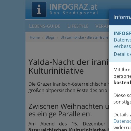
Informa
L
L
V
EBENS-GUIDE
IFESTYLE
ERANSTALTUN
INFOG
Home
Blogs
Uhrturmblicke - die steirische Antwort auf 
Datenve
verbess
Details
Yalda-Nacht der iranisch-ö
Kulturinitiative
Mit Ihr
person
kostenf
Die Grazer iranisch-österreichische Kulturinitia
großen altpersischen Feste des ario-iranisch-i
Diese s
sonstige
Zwischen Weihnachten und der n
es einige Parallelen.
Details
Datensc
Am Abend des 15. Dezember feierte
widerru
österreichischen Kulturinitiative Graz
gemei