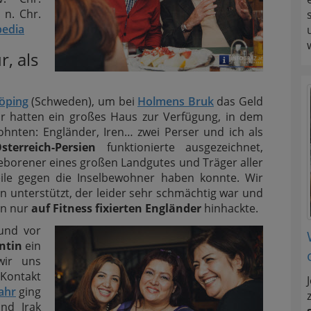
 n. Chr.
pedia
r, als
öping
(Schweden), um bei
Holmens Bruk
das Geld
ir hatten ein großes Haus zur Verfügung, in dem
hnten: Engländer, Iren… zwei Perser und ich als
sterreich-Persien
funktionierte ausgezeichnet,
eborener eines großen Landgutes und Träger aller
eile gegen die Inselbewohner haben konnte. Wir
 unterstützt, der leider sehr schmächtig war und
en nur
auf Fitness fixierten Engländer
hinhackte.
 und vor
ntin
ein
wir uns
Kontakt
ahr
ging
nd Irak