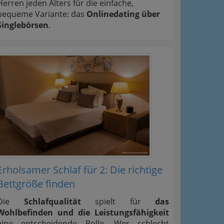
Herren jeden Alters für die einfache,
bequeme Variante: das
Onlinedating über
Singlebörsen
.
Erholsamer Schlaf für 2: Die richtige
Bettgröße finden
Die
Schlafqualität
spielt für
das
Wohlbefinden und die Leistungsfähigkeit
eine entscheidende Rolle. Wer schlecht