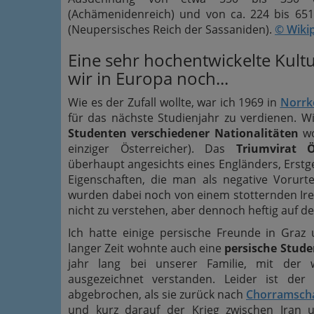
(Achämenidenreich) und von ca. 224 bis 651
(Neupersisches Reich der Sassaniden).
© Wiki
Eine sehr hochentwickelte Kultu
wir in Europa noch...
Wie es der Zufall wollte, war ich 1969 in
Norrk
für das nächste Studienjahr zu verdienen. W
Studenten verschiedener Nationalitäten
wo
einziger Österreicher). Das
Triumvirat Ö
überhaupt angesichts eines Engländers, Erstg
Eigenschaften, die man als negative Vorurt
wurden dabei noch von einem stotternden Iren
nicht zu verstehen, aber dennoch heftig auf d
Ich hatte einige persische Freunde in Graz
langer Zeit wohnte auch eine
persische Stude
jahr lang bei unserer Familie, mit der 
ausgezeichnet verstanden. Leider ist der 
abgebrochen, als sie zurück nach
Chorramsch
und kurz darauf der Krieg zwischen Iran u