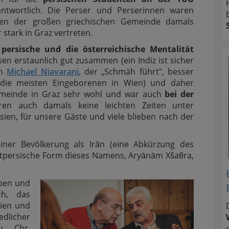
antwortlich. Die Perser und Perserinnen waren
en der großen griechischen Gemeinde damals
 stark in Graz vertreten.
e
persische und die österreichische Mentalität
en erstaunlich gut zusammen (ein Indiz ist sicher
ch
Michael Niavarani
, der „Schmäh führt", besser
 die meisten Eingeborenen in Wien) und daher
Gemeinde in Graz sehr wohl und war auch
bei der
ren auch damals keine leichten Zeiten unter
en, für unsere Gäste und viele blieben nach der
iner Bevölkerung als Irān (eine Abkürzung des
altpersische Form dieses Namens, Aryānām Xšaθra,
ben und
ch, das
dien und
dlicher
. Chr.