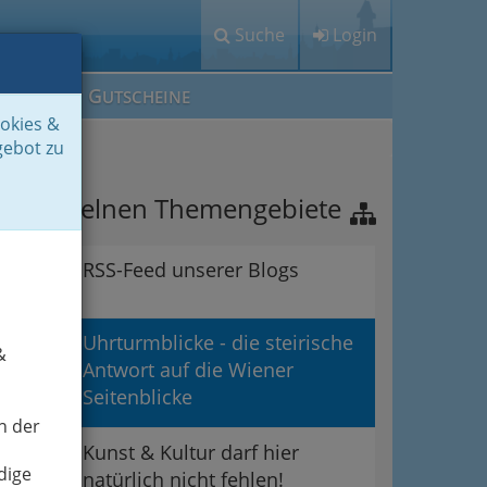
Suche
Login
M
G
EIN IG
UTSCHEINE
ookies &
gebot zu
ie einzelnen Themengebiete
RSS-Feed unserer Blogs
Uhrturmblicke - die steirische
&
Antwort auf die Wiener
Seitenblicke
n der
Kunst & Kultur darf hier
dige
natürlich nicht fehlen!