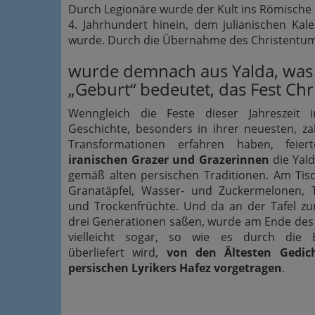
Durch Legionäre wurde der Kult ins Römische 
4. Jahrhundert hinein, dem julianischen Ka
wurde. Durch die Übernahme des Christentums a
wurde demnach aus Yalda, was 
„Geburt“ bedeutet, das Fest Chri
Wenngleich die Feste dieser Jahreszeit i
Geschichte, besonders in ihrer neuesten, za
Transformationen erfahren haben, feie
iranischen Grazer und Grazerinnen
die Yal
gemäß alten persischen Traditionen. Am Tis
Granatäpfel, Wasser- und Zuckermelonen, 
und Trockenfrüchte. Und da an der Tafel z
drei Generationen saßen, wurde am Ende de
vielleicht sogar, so wie es durch die 
überliefert wird,
von den Ältesten Gedic
persischen Lyrikers Hafez vorgetragen
.