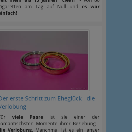
seit mehr als 15 Jahren "clean"
- von 80
Zigaretten am Tag auf Null und
es war
einfach!
Der erste Schritt zum Eheglück - die
Verlobung
Für
viele Paare
ist sie einer der
romantischsten Momente ihrer Beziehung -
die Verlobung
. Manchmal ist es ein langer