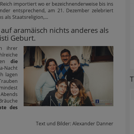
Reich importiert wo er bezeichnenderweise bis ins
lender entsprechend, am 21. Dezember zelebriert
ls Staatsreligion,...
auf aramäisch nichts anderes als
sti Geburt.
n ihrer
hlreiche
rten
die
da-Nacht
ch lagen
T
Trauben
umindest
s Abends
Bräuche
hte des
Text und Bilder: Alexander Danner