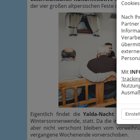
Cookies
der vier großen altpersischen Feste des ario-i
Nach Ih
Partner
Informa
Verarbe
übermit
externe
Persona
Mit
INF
'trackin
Nutzung
Ausmaß 
Eigentlich findet die
Yalda-Nacht
in der Na
Einste
Wintersonnenwende, statt. Da die in etwa
800
aber nicht verschont bleiben vom vorweihna
vergangene Wochenende vorverschoben.