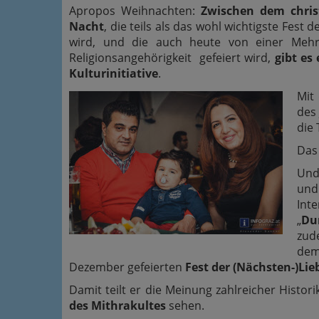
Apropos Weihnachten:
Zwischen dem christ
Nacht
, die teils als das wohl wichtigste Fe
wird, und die auch heute von einer Mehrh
Religionsangehörigkeit gefeiert wird,
gibt es 
Kulturinitiative
.
Mit
des
die 
Das 
Und
und
Int
„
Du
zud
dem
Dezember gefeierten
Fest der (Nächsten-)Lie
Damit teilt er die Meinung zahlreicher Histori
des Mithrakultes
sehen.