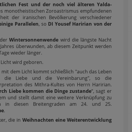
lichen Fest und der noch viel älteren Yalda-
st des monotheistischen Zoroastrismus empfundenen
eit der iranischen Bevölkerung verschiedener
einige Parallelen
, so
DI Yousef Haririan von der
 der
Wintersonnenwende
wird die längste Nacht
 Jahres überwunden, ab diesem Zeitpunkt werden
Tage wieder länger.
Licht wird geboren.
 mit dem Licht kommt schließlich "auch das Leben
 die Liebe und die Vereinbarung", so die
erpretation des Mithra-Kultes von Herrn Haririan.
rch Liebe kommen die Dinge zustande
“, sagt er
em und stellt damit eine weitere Verknüpfung zu
 in diesen Breitengraden am 24. und 25.
be
.
ker, die in
Weihnachten eine Weiterentwicklung