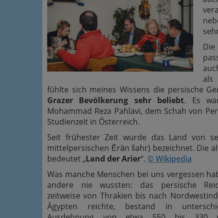
ver
neb
sehr
Di
pass
au
als
fühlte sich meines Wissens die persische 
Grazer Bevölkerung sehr beliebt
. Es wa
Mohammad Reza Pahlavi, dem Schah von Persi
Studienzeit in Österreich.
Seit frühester Zeit wurde das Land von se
mittelpersischen Ērān šahr) bezeichnet. Die 
bedeutet „
Land der Arier
“.
© Wikipedia
Was manche Menschen bei uns vergessen ha
andere nie wussten: das persische Rei
zeitweise von Thrakien bis nach Nordwestin
Ägypten reichte, bestand in unterschie
Ausdehnung von etwa 550 bis 330 v