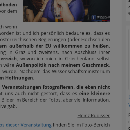
dboden
 vor dem
uch wenn
orden ist und ich persönlich bedaure es, dass es
r österreichischen Regierungen (oder Hochschulen
ern außerhalb der EU willkommen zu heißen
.
ng in Graz und zweitens, nach Abschluss ihrer
erreich
, wovon ich mich in Griechenland selbst
en wäre
Außenpolitik nach meinem Geschmack
,
n würde. Nachdem das Wissenschaftsministerium
en Hoffnungen
.
e Veranstaltungen fotografieren, die eben nicht
at uns auch nicht gestört, dass es
eine kleinere
Bilder im Bereich der Fotos, aber viel Information,
ive gab.
Heinz Rüdisser
os dieser Veranstaltung
finden Sie im Foto-Bereich