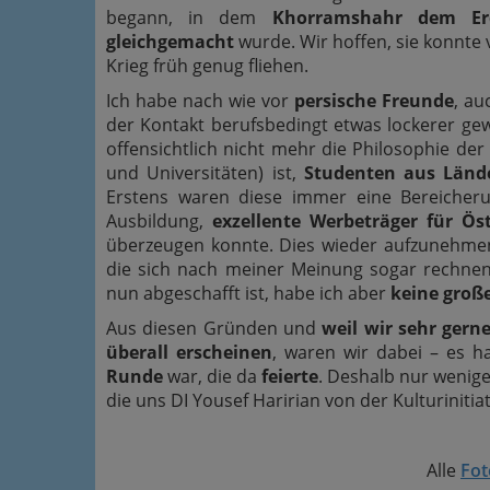
begann, in dem
Khorramshahr dem Er
gleichgemacht
wurde. Wir hoffen, sie konnte
Krieg früh genug fliehen.
Ich habe nach wie vor
persische Freunde
, a
der Kontakt berufsbedingt etwas lockerer gew
offensichtlich nicht mehr die Philosophie de
und Universitäten) ist,
Studenten aus Länd
Erstens waren diese immer eine Bereicheru
Ausbildung,
exzellente Werbeträger für Öst
überzeugen konnte. Dies wieder aufzunehm
die sich nach meiner Meinung sogar rechne
nun abgeschafft ist, habe ich aber
keine groß
Aus diesen Gründen und
weil wir sehr gern
überall erscheinen
, waren wir dabei – es h
Runde
war, die da
feierte
. Deshalb nur wenige 
die uns DI Yousef Haririan von der Kulturinitiat
Alle
Fot