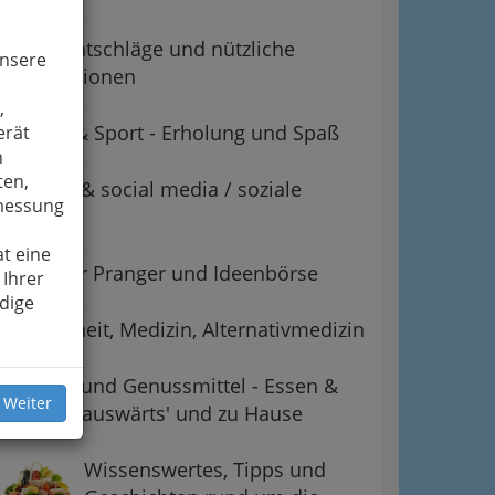
Tipps, Ratschläge und nützliche
unsere
Informationen
,
Freizeit & Sport - Erholung und Spaß
erät
n
ten,
Internet & social media / soziale
smessung
Medien
t eine
Virtueller Pranger und Ideenbörse
 Ihrer
dige
Gesundheit, Medizin, Alternativmedizin
Lebens- und Genussmittel - Essen &
 Weiter
Trinken 'auswärts' und zu Hause
Wissenswertes, Tipps und