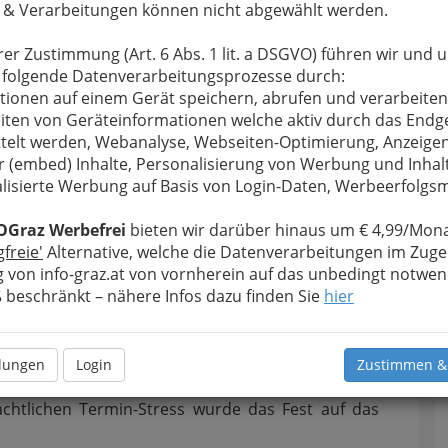
 & Verarbeitungen können nicht abgewählt werden.
ranisch-indischen Kulturkreises.
rer Zustimmung (Art. 6 Abs. 1 lit. a DSGVO) führen wir und 
 folgende Datenverarbeitungsprozesse durch:
tionen auf einem Gerät speichern, abrufen und verarbeiten
iten von Geräteinformationen welche aktiv durch das Endg
telt werden, Webanalyse, Webseiten-Optimierung, Anzeige
r (embed) Inhalte, Personalisierung von Werbung und Inhal
lisierte Werbung auf Basis von Login-Daten, Werbeerfolg
OGraz Werbefrei
bieten wir darüber hinaus um € 4,99/Mona
gfreie'
Alternative, welche die Datenverarbeitungen im Zuge
 von info-graz.at von vornherein auf das unbedingt notwen
beschränkt – nähere Infos dazu finden Sie
hier
cht vom 21. auf den 22. Dezember, also der
llungen
Login
Zustimmen &
 - 900 in Graz lebenden Iraner und Iranerinnen
chtlichen Termin-Stress wurde das Fest auf das