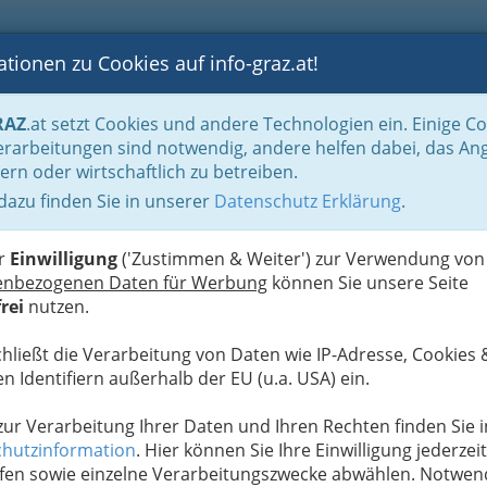
tionen zu Cookies auf info-graz.at!
B
F
G
B
GEN
LOGS
OTOS
ASTRONOMIE
RANCHEN
RAZ
.at setzt Cookies und andere Technologien ein. Einige C
die Wiener Seitenblicke
rarbeitungen sind notwendig, andere helfen dabei, das An
ern oder wirtschaftlich zu betreiben.
 dazu finden Sie in unserer
Datenschutz Erklärung
.
D
sterreichischen
er
Einwilligung
('Zustimmen & Weiter') zur Verwendung von
enbezogenen Daten für Werbung
können Sie unsere Seite
rei
nutzen.
tive feierte die Yalda-Nacht 2013, eines der vier
ndischen Kulturkreises.
chließt die Verarbeitung von Daten wie IP-Adresse, Cookies 
n Identifiern außerhalb der EU (u.a. USA) ein.
och viel älteren Yalda-Nacht gibt
 zur Verarbeitung Ihrer Daten und Ihren Rechten finden Sie i
hutzinformation
. Hier können Sie Ihre Einwilligung jederzeit
n die
Mitglieder und Freunde der iranisch-
fen sowie einzelne Verarbeitungszwecke abwählen. Notwen
nsam im Landhaus Jöbstl die Yalda-Nacht, eines