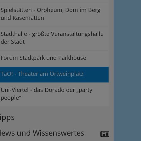
Spielstätten - Orpheum, Dom im Berg
und Kasematten
Stadthalle - größte Veranstaltungshalle
der Stadt
Forum Stadtpark und Parkhouse
TaO! - Theater am Ortweinplatz
Uni-Viertel - das Dorado der „party
people“
ipps
ation
Information
ews und Wissenswertes