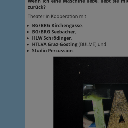
Wenn ich eine Maschine liebe, liebt sie m
zurück?
Theater in Kooperation mit
BG/BRG Kirchengasse
,
BG/BRG Seebacher
,
HLW Schrödinger
,
HTLVA Graz-Gösting
(BULME) und
Studio Percussion
.