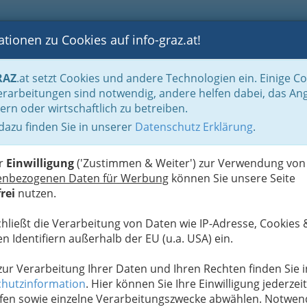
tionen zu Cookies auf info-graz.at!
B
F
G
B
GEN
LOGS
OTOS
ASTRONOMIE
RANCHEN
RAZ
.at setzt Cookies und andere Technologien ein. Einige C
 am Ortweinplatz
rarbeitungen sind notwendig, andere helfen dabei, das An
ern oder wirtschaftlich zu betreiben.
 dazu finden Sie in unserer
Datenschutz Erklärung
.
W
 und Maschinen
er
Einwilligung
('Zustimmen & Weiter') zur Verwendung von
enbezogenen Daten für Werbung
können Sie unsere Seite
Next
rei
nutzen.
chließt die Verarbeitung von Daten wie IP-Adresse, Cookies 
n Identifiern außerhalb der EU (u.a. USA) ein.
 zur Verarbeitung Ihrer Daten und Ihren Rechten finden Sie i
hutzinformation
. Hier können Sie Ihre Einwilligung jederzeit
fen sowie einzelne Verarbeitungszwecke abwählen. Notwen