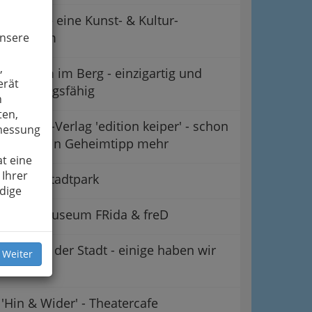
CuntRa – eine Kunst- & Kultur-
Plattform
unsere
,
Der Dom im Berg - einzigartig und
erät
wandlungsfähig
n
ten,
Literatur-Verlag 'edition keiper' - schon
smessung
lange kein Geheimtipp mehr
t eine
 Ihrer
Forum Stadtpark
dige
Kindermuseum FRida & freD
Galerien der Stadt - einige haben wir
 Weiter
'einzeln'
'Hin & Wider' - Theatercafe