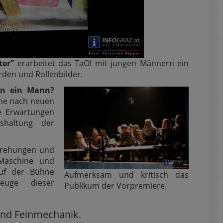
ter”
erarbeitet das TaO! mit jungen Männern ein
den und Rollenbilder.
nn ein Mann?
che nach neuen
ne Erwartungen
haltung der
drehungen und
Maschine und
auf der Bühne
Aufmerksam und kritisch das
euge dieser
Publikum der Vorpremiere.
 und Feinmechanik.