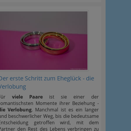
Der erste Schritt zum Eheglück - die
Verlobung
Für
viele Paare
ist sie einer der
romantischsten Momente ihrer Beziehung -
die Verlobung
. Manchmal ist es ein langer
und beschwerlicher Weg, bis die bedeutsame
Entscheidung getroffen wird, mit dem
Partner den Rest des Lebens verbringen zu