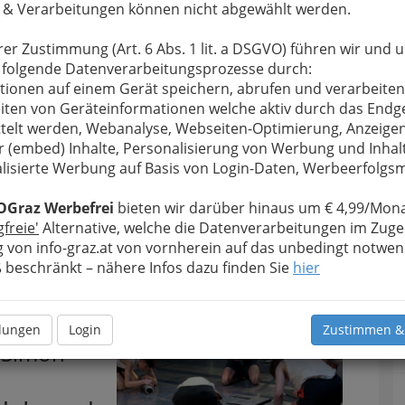
 & Verarbeitungen können nicht abgewählt werden.
rer Zustimmung (Art. 6 Abs. 1 lit. a DSGVO) führen wir und 
 folgende Datenverarbeitungsprozesse durch:
tionen auf einem Gerät speichern, abrufen und verarbeiten
iten von Geräteinformationen welche aktiv durch das Endg
telt werden, Webanalyse, Webseiten-Optimierung, Anzeige
r (embed) Inhalte, Personalisierung von Werbung und Inhal
lisierte Werbung auf Basis von Login-Daten, Werbeerfolg
OGraz Werbefrei
bieten wir darüber hinaus um € 4,99/Mona
änner und Maschinen - 001
gfreie'
Alternative, welche die Datenverarbeitungen im Zuge
 von info-graz.at von vornherein auf das unbedingt notwen
rgrößern
beschränkt – nähere Infos dazu finden Sie
hier
llungen
Login
Zustimmen &
 Simon