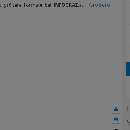
Größere
d größere Formate bei
INFOGRAZ
.at!
T
Navig
Mehr 
N