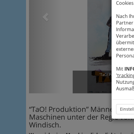
Cookies
Nach Ih
Partner
Informa
Verarbe
übermit
externe
Persona
Mit
INF
'TaO! Produktion' M
'trackin
Nutzung
Ve
Ausmaß 
“TaO! Produktion” Männer und
Einste
Maschinen unter der Regie von
Windisch.