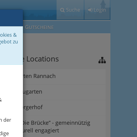
Suche
Login
M
G
EIN IG
UTSCHEINE
ookies &
gebot zu
ichtige Locations
Alpengarten Rannach
Grazer Augarten
&
Babenbergerhof
n der
Verein „Die Brücke“ - gemeinnützig
und kulturell engagiert
dige