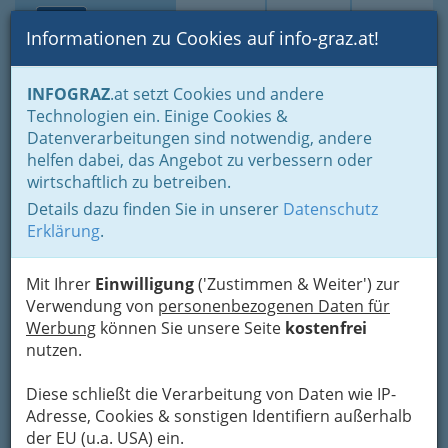
Toggle navi
Suche
Login
Menü
Informationen zu Cookies auf info-graz.at!
Home
Fotos
Nach Locations gruppiert
INFOGRAZ
.at setzt Cookies und andere
'Hin & Wider' - Theatercafe
Technologien ein. Einige Cookies &
Datenverarbeitungen sind notwendig, andere
Eddie Luis und die
helfen dabei, das Angebot zu verbessern oder
wirtschaftlich zu betreiben.
Gnadenlosen
Details dazu finden Sie in unserer
Datenschutz
Erklärung
.
Previous
Next
Mit Ihrer
Einwilligung
('Zustimmen & Weiter') zur
Verwendung von
personenbezogenen Daten für
Werbung
können Sie unsere Seite
kostenfrei
nutzen.
Diese schließt die Verarbeitung von Daten wie IP-
Adresse, Cookies & sonstigen Identifiern außerhalb
der EU (u.a. USA) ein.