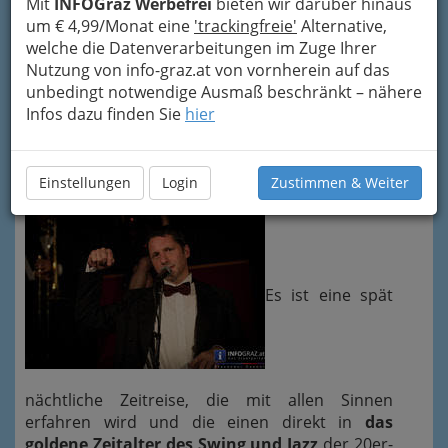
Mit
INFOGraz Werbefrei
bieten wir darüber hinaus
um € 4,99/Monat eine
'trackingfreie'
Alternative,
welche die Datenverarbeitungen im Zuge Ihrer
Nutzung von info-graz.at von vornherein auf das
unbedingt notwendige Ausmaß beschränkt – nähere
Infos dazu finden Sie
hier
Wenn
Eddie Luis und die Gnadenlosen
im
Theatercafé
auftreten, dann nehmen sie ihr
Publikum mit auf eine fantastische Reise durch
Raum und Zeit.
Einstellungen
Login
Zustimmen & Weiter
Es ist eine spät
nächtliche Zeitreise, die mit allen Sinnen
erfahren wird und die einen direkt in
das
goldene Zeitalter des Swing und Jazz
der 20er-