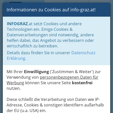
Toggle navi
Suche
Login
Menü
Informationen zu Cookies auf info-graz.at!
Home
Fotos
Nach Locations gruppiert
INFOGRAZ
.at setzt Cookies und andere
'Hin & Wider' - Theatercafe
Technologien ein. Einige Cookies &
Datenverarbeitungen sind notwendig, andere
Kabarett-Wettbewerb
helfen dabei, das Angebot zu verbessern oder
wirtschaftlich zu betreiben.
Grazer Kleinkunstvogel
Details dazu finden Sie in unserer
Datenschutz
2016
Erklärung
.
Previous
Next
Mit Ihrer
Einwilligung
('Zustimmen & Weiter') zur
Verwendung von
personenbezogenen Daten für
Werbung
können Sie unsere Seite
kostenfrei
nutzen.
Diese schließt die Verarbeitung von Daten wie IP-
Adresse, Cookies & sonstigen Identifiern außerhalb
der EU (u.a. USA) ein.