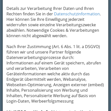
Details zur Verarbeitung Ihrer Daten und Ihren
Rechten finden Sie in der
Datenschutzinformation
.
Hier können Sie Ihre Einwilligung jederzeit
Kabarett-Wettbewerb Grazer Kleinkunstvogel 2016 im
Theatercafé Graz am 30. März 2016 - 001
widerrufen sowie einzelne Verarbeitungszwecke
abwählen. Notwendige Cookies & Verarbeitungen
Vergrößern
können nicht abgewählt werden.
Bei
Interesse an größeren Bildern oder Fotos
Nach Ihrer Zustimmung (Art. 6 Abs. 1 lit. a DSGVO)
ohne Logo
lesen Sie bitte die Bedingungen
führen wir und unsere Partner folgende
unten.
Datenverarbeitungsprozesse durch:
Informationen auf einem Gerät speichern, abrufen
Kabarett-Wettbewerb Grazer
und verarbeiten, Verarbeiten von
Kleinkunstvogel 2016
Geräteinformationen welche aktiv durch das
Endgerät übermittelt werden, Webanalyse,
Theatercafé Graz
Webseiten-Optimierung, Anzeigen externer (embed)
Inhalte, Personalisierung von Werbung und
19. März 2016
Inhalten, Personalisierte Werbung auf Basis von
Login-Daten, Werbeerfolgsmessung