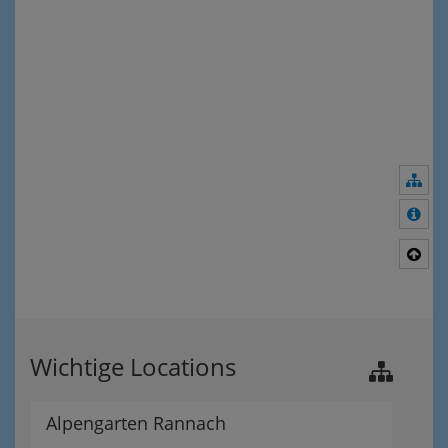
Nav
Meh
Nac
Wichtige Locations
Alpengarten Rannach