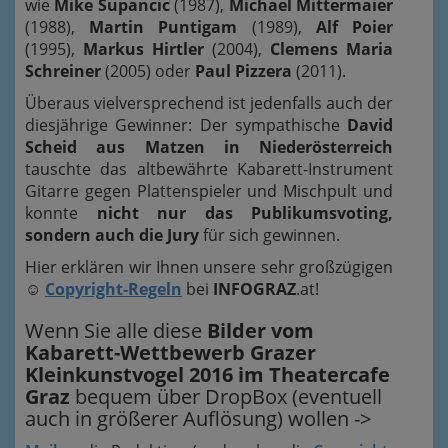
wie
Mike Supancic
(1987),
Michael Mittermaier
(1988),
Martin Puntigam
(1989),
Alf Poier
(1995),
Markus Hirtler
(2004),
Clemens Maria
Schreiner
(2005) oder
Paul Pizzera
(2011).
Überaus vielversprechend ist jedenfalls auch der
diesjährige Gewinner: Der sympathische
David
Scheid aus Matzen in Niederösterreich
tauschte das altbewährte Kabarett-Instrument
Gitarre gegen Plattenspieler und Mischpult und
konnte
nicht nur das Publikumsvoting,
sondern auch die Jury
für sich gewinnen.
Hier erklären wir Ihnen unsere sehr großzügigen
☺
Copyright-Regeln
bei
INFOGRAZ
.at!
Wenn Sie alle diese
Bilder vom
Kabarett-Wettbewerb Grazer
Kleinkunstvogel 2016 im Theatercafe
Graz
bequem über DropBox (eventuell
auch in größerer Auflösung) wollen ->