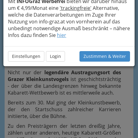
Mit
INFOGraz Werbefrei
bieten wir darüber hinaus
um € 4,99/Monat eine
'trackingfreie'
Alternative,
welche die Datenverarbeitungen im Zuge Ihrer
Nutzung von info-graz.at von vornherein auf das
unbedingt notwendige Ausmaß beschränkt – nähere
Infos dazu finden Sie
hier
Einstellungen
Login
Zustimmen & Weiter
Nicht nur der
legendäre Austragungsort des
Grazer Kleinkunstvogels
ist geschichtsträchtig
- der über die Landesgrenzen hinweg bekannte
Kabarett-Wettbewerb ist es mittlerweile auch.
Bereits zum 30. Mal ging der Kleinkunstbewerb,
der den Startschuss zahlreicher Karrieren
initiierte, über die Bühne.
Zu den Preisträgern der letzten dreißig Jahre,
zählen unter anderen, heutige Kabarett-Größen