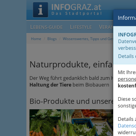
Informa
L
L
V
EBENS-GUIDE
IFESTYLE
ERANSTALTUN
INFOG
Home
Blogs
Wissenswertes, Tipps und Geschichten run
Datenve
verbess
Details
Naturprodukte, einfach alle
Mit Ihr
Der Weg führt gedanklich bald zum Hersteller
person
Haltung der Tiere
beim Biobauern
kostenf
Diese s
Bio-Produkte und unsere Sehns
sonstige
Nat
Tec
Details
Gese
Datensc
ums
widerru