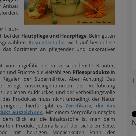
r Anbau
fördert
er Haut-
h bei der
Hautpflege und Haarpflege
. Beim guten
sgewählten
Kosmetikstudio
wird auf besondere
das Sortiment an pflegender und dekorativer
ht von ungefähr zieren verschiedenste Kräuter,
en und Früchte die vielzähligen
Pflegeprodukte
in
T
 Regalen der Supermärkte. Aber Achtung! Das
e erliegt unvoreingenommen der Verführung
s lieblichen Aufdruckes, und der verheißungsvolle
t des Produktes muss nicht unbedingt der Natur
springen… hierfür gibt es
Zertifikate, die das
dukt auszeichnen
. Mit einem Vergrößerungsglas
 dem Blick auf die Inhaltsstoffe ist man beim
N
auften Produkt jedenfalls auf der sicheren Seite.
ade mit heutigen Möglichkeiten kann der