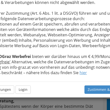
produkten
. Beginnend bei der Ernährung,
 & Verarbeitungen können nicht abgewählt werden.
gekauft beim Biomarkt oder im Naturkostladen,
rt der Weg gedanklich bald zum Hersteller:
rer Zustimmung (Art. 6 Abs. 1 lit. a DSGVO) führen wir und 
logische Landwirtschaft und die artgerechte
 folgende Datenverarbeitungsprozesse durch:
tung der Tiere
beim Biobauern.
tionen auf einem Gerät speichern, abrufen und verarbeiten
iten von Geräteinformationen welche aktiv durch das Endg
diesem Punkt angekommen folgt spätestens die
telt werden, Webanalyse, Webseiten-Optimierung, Anzeige
unserer Gebrauchs- und Konsumgüter.
Kosmetik
r (embed) Inhalte, Personalisierung von Werbung und Inhal
für den Haushalt sind gefragt.
lisierte Werbung auf Basis von Login-Daten, Werbeerfolg
ig alle
rtiment,
OGraz Werbefrei
bieten wir darüber hinaus um € 4,99/Mona
en ist.
gfreie'
Alternative, welche die Datenverarbeitungen im Zuge
smittelt
 von info-graz.at von vornherein auf das unbedingt notwen
bar, in
beschränkt – nähere Infos dazu finden Sie
hier
onende
uch Bio
llungen
Login
Zustimmen &
rtiment
ratung,
 Spätestens wenn der Körper eine bestimmte Diät