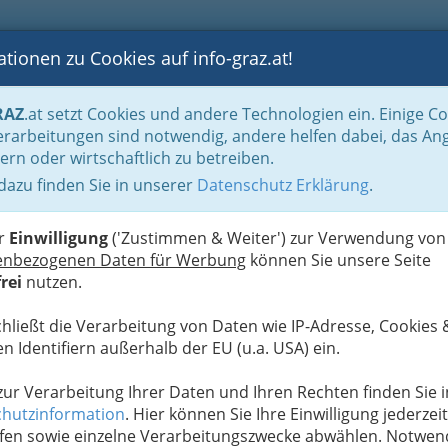
tionen zu Cookies auf info-graz.at!
B
F
G
B
GEN
LOGS
OTOS
ASTRONOMIE
RANCHEN
RAZ
.at setzt Cookies und andere Technologien ein. Einige C
d um die Ernährung
rarbeitungen sind notwendig, andere helfen dabei, das An
ern oder wirtschaftlich zu betreiben.
 dazu finden Sie in unserer
Datenschutz Erklärung
.
D
s (fast nur) Natur
er
Einwilligung
('Zustimmen & Weiter') zur Verwendung von
:
biologische Landwirtschaft und die artgerechte
enbezogenen Daten für Werbung
können Sie unsere Seite
rei
nutzen.
chließt die Verarbeitung von Daten wie IP-Adresse, Cookies 
ucht nach Natürlichkeit
n Identifiern außerhalb der EU (u.a. USA) ein.
urprodukte
gewinnen mit zunehmender
hnisierung ständig an Stellenwert in unserer
 zur Verarbeitung Ihrer Daten und Ihren Rechten finden Sie i
llschaft. Je virtueller und technischer unser Alltag,
hutzinformation
. Hier können Sie Ihre Einwilligung jederzeit
o größer die
Sehnsucht des Menschen nach
fen sowie einzelne Verarbeitungszwecke abwählen. Notwen