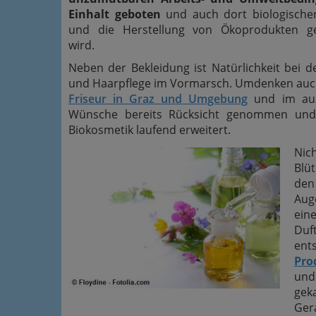
Einhalt geboten
und auch dort biologische
und die Herstellung von Ökoprodukten ge
wird.
Neben der Bekleidung ist Natürlichkeit bei d
und Haarpflege im Vormarsch. Umdenken auc
Friseur in Graz und Umgebung
und im au
Wünsche bereits Rücksicht genommen und 
Biokosmetik laufend erweitert.
Nic
Blüt
den
Aug
eine
Duf
ent
Pro
und
gek
Ger