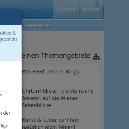
Suche
Login
M
G
EIN IG
UTSCHEINE
ookies &
gebot zu
ie einzelnen Themengebiete
RSS-Feed unserer Blogs
Uhrturmblicke - die steirische
&
Antwort auf die Wiener
Seitenblicke
n der
Kunst & Kultur darf hier
dige
natürlich nicht fehlen!