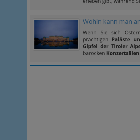
erleben gibt, während Si
Wohin kann man am
Wenn Sie sich Österre
prächtigen
Paläste u
Gipfel der Tiroler Alp
barocken
Konzertsälen