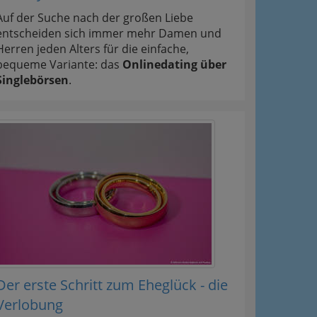
Auf der Suche nach der großen Liebe
entscheiden sich immer mehr Damen und
Herren jeden Alters für die einfache,
bequeme Variante: das
Onlinedating über
Singlebörsen
.
Der erste Schritt zum Eheglück - die
Verlobung