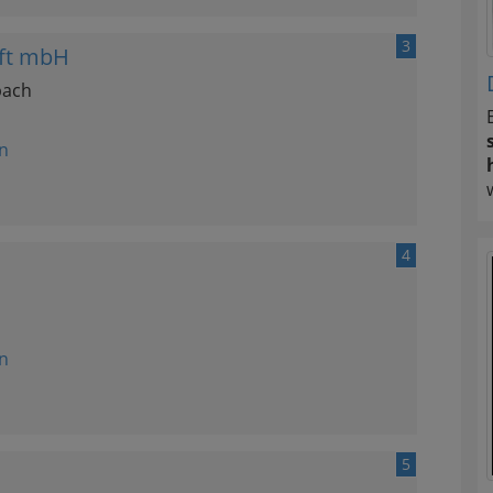
3
aft mbH
bach
n
4
n
5