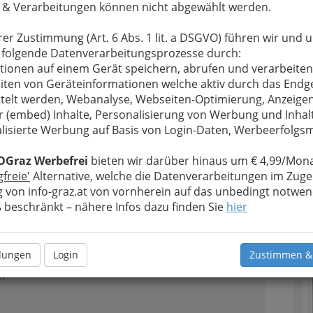
 & Verarbeitungen können nicht abgewählt werden.
Alle Bezirke
rer Zustimmung (Art. 6 Abs. 1 lit. a DSGVO) führen wir und 
 folgende Datenverarbeitungsprozesse durch:
1
tionen auf einem Gerät speichern, abrufen und verarbeiten
iten von Geräteinformationen welche aktiv durch das Endg
telt werden, Webanalyse, Webseiten-Optimierung, Anzeige
r (embed) Inhalte, Personalisierung von Werbung und Inhal
n
Öffnungszeiten
lisierte Werbung auf Basis von Login-Daten, Werbeerfolg
T
OGraz Werbefrei
bieten wir darüber hinaus um € 4,99/Mona
N
gfreie'
Alternative, welche die Datenverarbeitungen im Zuge
 von info-graz.at von vornherein auf das unbedingt notwen
2
r Tal
beschränkt – nähere Infos dazu finden Sie
hier
llungen
Login
Zustimmen &
n