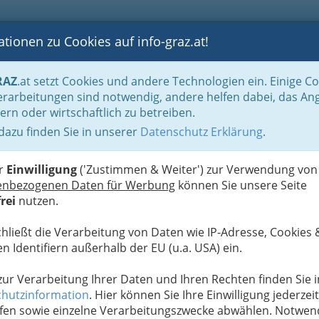
tionen zu Cookies auf info-graz.at!
B
F
G
B
GEN
LOGS
OTOS
ASTRONOMIE
RANCHEN
RAZ
.at setzt Cookies und andere Technologien ein. Einige C
hin am Wochenende
rarbeitungen sind notwendig, andere helfen dabei, das An
ern oder wirtschaftlich zu betreiben.
 dazu finden Sie in unserer
Datenschutz Erklärung
.
N
er
Einwilligung
('Zustimmen & Weiter') zur Verwendung von
enbezogenen Daten für Werbung
können Sie unsere Seite
rei
nutzen.
chließt die Verarbeitung von Daten wie IP-Adresse, Cookies 
n Identifiern außerhalb der EU (u.a. USA) ein.
 zur Verarbeitung Ihrer Daten und Ihren Rechten finden Sie i
hutzinformation
. Hier können Sie Ihre Einwilligung jederzeit
fen sowie einzelne Verarbeitungszwecke abwählen. Notwen