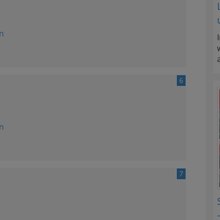
n
6
n
7