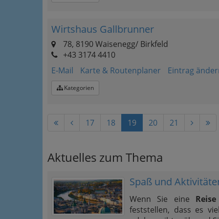
Wirtshaus Gallbrunner
78, 8190 Waisenegg/ Birkfeld
+43 3174 4410
E-Mail
Karte & Routenplaner
Eintrag änder
Kategorien
17
18
19
20
21
Aktuelles zum Thema
Spaß und Aktivitäte
Wenn Sie eine
Reis
feststellen, dass es vi