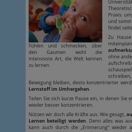
Universi
Theoretisc
Praxis um
und somit
findet selt
Zu Hause 
miteinpla
Fühlen und schmecken, über
aufmerks
den Gaumen wohl die
ohne ander
intensivste Art, die Welt kennen
aufschr
zu lernen
schauspie
schreiben,
Bewegung bleiben, desto konzentrierter werd
Lernstoff im Umhergehen
.
Teilen Sie sich kurze Pause ein, in denen Sie
wieder besser konzentrieren.
Nützen wir doch alle Kräfte aus. Wie gesagt,
au
Lernen beteiligt werden
. Denn alles was a
kann auch durch die „Erinnerung“ wieder 