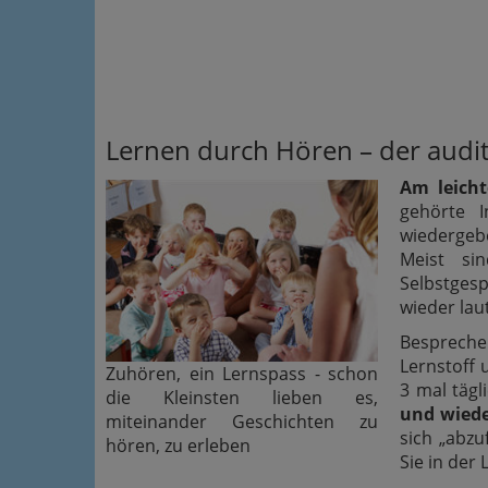
Lernen durch Hören – der audit
Am leicht
gehörte 
wiedergebe
Meist si
Selbstges
wieder lau
Besprech
Lernstoff 
Zuhören, ein Lernspass - schon
3 mal tägl
die Kleinsten lieben es,
und wiede
miteinander Geschichten zu
sich „abzu
hören, zu erleben
Sie in der