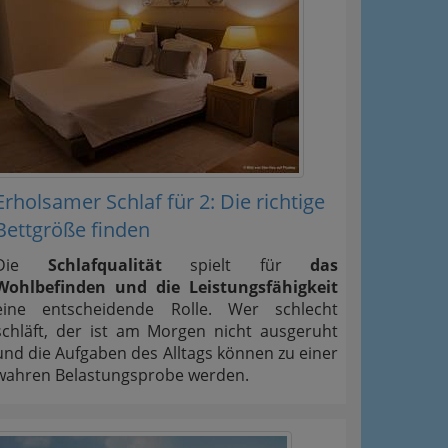
Erholsamer Schlaf für 2: Die richtige
Bettgröße finden
Die
Schlafqualität
spielt für
das
Wohlbefinden und die Leistungsfähigkeit
eine entscheidende Rolle. Wer schlecht
schläft, der ist am Morgen nicht ausgeruht
und die Aufgaben des Alltags können zu einer
wahren Belastungsprobe werden.