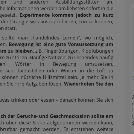
täten und anderen Ausbildungsstätten an.
he Informationen werden am liebsten sofort in die
gesetzt.
Experimente kommen jedoch zu kurz
 der Drang etwas auszuprobieren, tun zu können,
en statt.
sollte man „handelndes Lernen“, wo möglich,
nen.
Bewegung ist eine gute Voraussetzung um
am zu bleiben
, z.B. Fingerübungen, Klopfübungen
e zu stören. Häufige Notizen, zu Lernendes häufig
eiben. Wörter in Bewegung umzusetzen,
lerisch darzustellen oder Wörter in die Luft zu
 können nützliche Hilfsmittel sein. Je mehr Sie in
en Sie Ihre Aufgaben lösen.
Wiederholen Sie den
 etwas trinken oder essen – danach können Sie sich
ch der Geruchs- und Geschmackssinn sollte am
uch über diese Sinne aufgenommen werden kann,
abrufbar gemacht werden. Es entstehen weitere