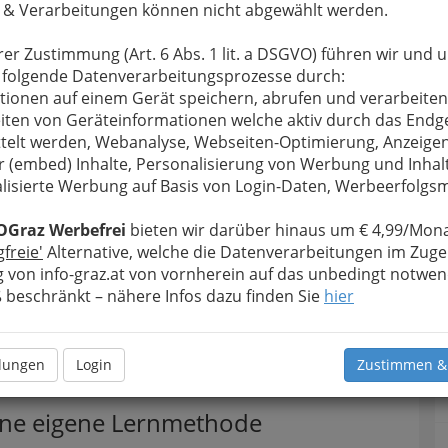
 & Verarbeitungen können nicht abgewählt werden.
inn (visuell),
mit anderen
rer Zustimmung (Art. 6 Abs. 1 lit. a DSGVO) führen wir und 
egung – z.B.
 folgende Datenverarbeitungsprozesse durch:
“ ist auch der
tionen auf einem Gerät speichern, abrufen und verarbeiten
u aktivieren
.
iten von Geräteinformationen welche aktiv durch das Endg
Sinnesorgane
telt werden, Webanalyse, Webseiten-Optimierung, Anzeige
gedankliche
r (embed) Inhalte, Personalisierung von Werbung und Inhal
Gemeinsames Lernen macht
chter abrufen.
lisierte Werbung auf Basis von Login-Daten, Werbeerfolg
mehr Spaß, kann aber natürlich
samkeit wird
auch ablenken.
d somit ein
OGraz Werbefrei
bieten wir darüber hinaus um € 4,99/Mona
gfreie'
Alternative, welche die Datenverarbeitungen im Zuge
 von info-graz.at von vornherein auf das unbedingt notwen
beschränkt – nähere Infos dazu finden Sie
hier
e u. motorische Ebene
llungen
Login
Zustimmen &
d Geruchssinn
 eine eigene Lernmethode