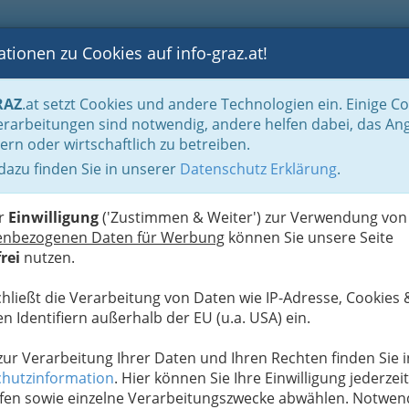
tionen zu Cookies auf info-graz.at!
B
F
G
B
GEN
LOGS
OTOS
ASTRONOMIE
RANCHEN
RAZ
.at setzt Cookies und andere Technologien ein. Einige C
neue Türen in Ihrem Leben öffnen
rarbeitungen sind notwendig, andere helfen dabei, das An
ern oder wirtschaftlich zu betreiben.
 dazu finden Sie in unserer
Datenschutz Erklärung
.
D
schiedenen Lerntypen
er
Einwilligung
('Zustimmen & Weiter') zur Verwendung von
 Lerntendenz etwas aus. Es ist von enormer
enbezogenen Daten für Werbung
können Sie unsere Seite
typ das Kind ist, welches man fördern will
.
rei
nutzen.
chließt die Verarbeitung von Daten wie IP-Adresse, Cookies 
tegie weiß, desto leichter kann
n Identifiern außerhalb der EU (u.a. USA) ein.
abrufbar machen.
 zur Verarbeitung Ihrer Daten und Ihren Rechten finden Sie i
typ ist besser, richtig bzw. leichter im Alltag
hutzinformation
. Hier können Sie Ihre Einwilligung jederzeit
ofitiert von diesem Wissen.
fen sowie einzelne Verarbeitungszwecke abwählen. Notwen
ane; nicht nur