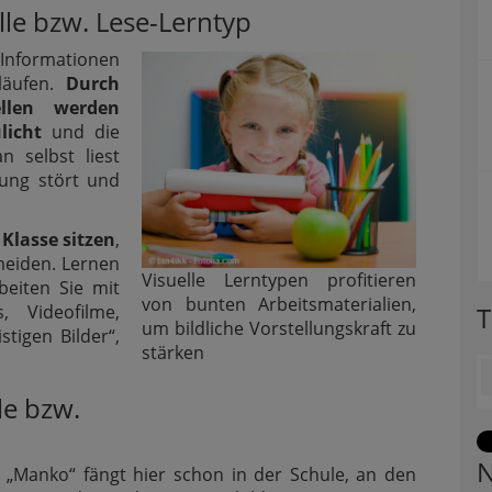
lle bzw. Lese-Lerntyp
Informationen
läufen.
Durch
llen werden
licht
und die
n selbst liest
nung stört und
 Klasse sitzen
,
meiden. Lernen
Visuelle Lerntypen profitieren
beiten Sie mit
von bunten Arbeitsmaterialien,
T
, Videofilme,
um bildliche Vorstellungskraft zu
tigen Bilder“,
stärken
le bzw.
N
 „Manko“ fängt hier schon in der Schule, an den