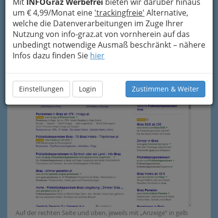
Mit
INFOGraz Werbefrei
bieten wir darüber hinaus
Produkt
AdSense
auf sehr vielen Websites.
um € 4,99/Monat eine
'trackingfreie'
Alternative,
Dabei arbeitet Google™ zwar mit „Pay Per Click“
welche die Datenverarbeitungen im Zuge Ihrer
(PPC) bzw. „Cost per Click“ (CPC), der
Preis ist
Nutzung von info-graz.at von vornherein auf das
jedoch variabel
.
unbedingt notwendige Ausmaß beschränkt – nähere
Infos dazu finden Sie
hier
Einstellungen
Login
Zustimmen & Weiter
Auf der rechten Seite und oben, jeweils mit „Anzeige“ in gelb