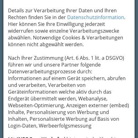
Sie die jeweilige Grafik anklicken!
Details zur Verarbeitung Ihrer Daten und Ihren
Wir haben auf
INFOGRAZ
.at zweifelsfrei
Rechten finden Sie in der
Datenschutzinformation
.
Werbung geschaltet: Banner, Skyscraper u.a.,
Hier können Sie Ihre Einwilligung jederzeit
wie die Fachausdrücke der Branche lauten.
widerrufen sowie einzelne Verarbeitungszwecke
Davon leben wir (zum Teil), denn es ist
abwählen. Notwendige Cookies & Verarbeitungen
kostspielig, ein lokales Portal mit über
450.000
können nicht abgewählt werden.
bei Google™ indizierten Seiten
zu erhalten.
Dies wird bei uns hauptsächlich über
Nach Ihrer Zustimmung (Art. 6 Abs. 1 lit. a DSGVO)
sogenannte
Affiliates
geschaltet.
führen wir und unsere Partner folgende
Datenverarbeitungsprozesse durch:
Eines der größten Affiliate-Unternehmen,
Informationen auf einem Gerät speichern, abrufen
Google™
, hat eine sehr spezielle Art und den
und verarbeiten, Verarbeiten von
Vorteil, auf beiden Seiten zu verdienen. Eignet
Geräteinformationen welche aktiv durch das
sich aber hervorragend als Beispiel.
Endgerät übermittelt werden, Webanalyse,
Google™ verkauft (korrekt versteigert)
Webseiten-Optimierung, Anzeigen externer (embed)
Suchbegriffe
– das Produkt heißt
AdWords
und
Inhalte, Personalisierung von Werbung und
wird nicht nur auf
Suchergebnisseiten von
Inhalten, Personalisierte Werbung auf Basis von
Google™
geschaltet (dort meistens im rechten
Login-Daten, Werbeerfolgsmessung
Bereich oder über bzw. unter den anderen
Suchergebnissen), sondern auch über das