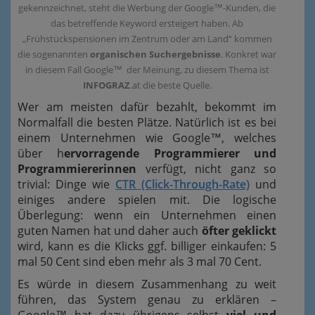
gekennzeichnet, steht die Werbung der Google™-Kunden, die
das betreffende Keyword ersteigert haben. Ab
„Frühstückspensionen im Zentrum oder am Land“ kommen
die sogenannten
organischen Suchergebnisse
. Konkret war
in diesem Fall Google™ der Meinung, zu diesem Thema ist
INFOGRAZ
.at die beste Quelle.
Wer am meisten dafür bezahlt, bekommt im
Normalfall die besten Plätze. Natürlich ist es bei
einem Unternehmen wie Google™, welches
über h
ervorragende Programmierer und
Programmiererinnen
verfügt, nicht ganz so
trivial: Dinge wie
CTR (Click-Through-Rate)
und
einiges andere spielen mit. Die logische
Überlegung: wenn ein Unternehmen einen
guten Namen hat und daher auch
öfter geklickt
wird, kann es die Klicks ggf. billiger einkaufen: 5
mal 50 Cent sind eben mehr als 3 mal 70 Cent.
Es würde in diesem Zusammenhang zu weit
führen, das System genau zu erklären –