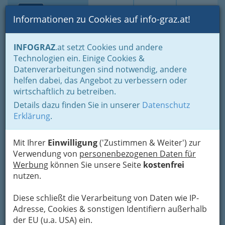
Toggle navi
Suche
Login
Menü
Informationen zu Cookies auf info-graz.at!
Home
Blogs
INFOGRAZ
.at setzt Cookies und andere
Technologien ein. Einige Cookies &
Nav
Datenverarbeitungen sind notwendig, andere
Versuchte Bauern-Fängerei
helfen dabei, das Angebot zu verbessern oder
im Internet!?
wirtschaftlich zu betreiben.
Details dazu finden Sie in unserer
Datenschutz
Wer bei Suchanfragen
bei Google™ nicht auf
Erklärung
.
den ersten Seiten
bzw. auf der ersten Seite ist,
den gibt es nicht! Da ist (leider?) viel Wahres
Mit Ihrer
Einwilligung
('Zustimmen & Weiter') zur
dran!
Verwendung von
personenbezogenen Daten für
Werbung
können Sie unsere Seite
kostenfrei
Werbung im Internet - was fällt
nutzen.
da alles darunter?
Diese schließt die Verarbeitung von Daten wie IP-
In diesem Beitrag gibt es (fast) alle
Adresse, Cookies & sonstigen Identifiern außerhalb
Bilder und Grafiken auch größer, wenn
der EU (u.a. USA) ein.