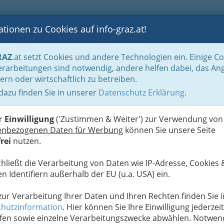
tionen zu Cookies auf info-graz.at!
B
F
G
B
GEN
LOGS
OTOS
ASTRONOMIE
RANCHEN
RAZ
.at setzt Cookies und andere Technologien ein. Einige C
Fasching - närrische Zeit
Fasching Graz und Umgebung - Feste feiern in der S
rarbeitungen sind notwendig, andere helfen dabei, das An
ern oder wirtschaftlich zu betreiben.
 dazu finden Sie in unserer
Datenschutz Erklärung
.
i
er
Einwilligung
('Zustimmen & Weiter') zur Verwendung von
enbezogenen Daten für Werbung
können Sie unsere Seite
eigentlich, wozu der Fasching einmal gut gewesen
rei
nutzen.
n Zusammenhang es zwischen der Fastenzeit und
schen Kirche gibt? Wieso wir Fasching feiern? Wie
chließt die Verarbeitung von Daten wie IP-Adresse, Cookies 
lles angefangen hat?
n Identifiern außerhalb der EU (u.a. USA) ein.
Fasching
, ein ausgelassenes Thema...
 zur Verarbeitung Ihrer Daten und Ihren Rechten finden Sie i
hutzinformation
. Hier können Sie Ihre Einwilligung jederzeit
fen sowie einzelne Verarbeitungszwecke abwählen. Notwen