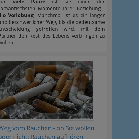
Für
viele Paare
ist sie einer der
romantischsten Momente ihrer Beziehung -
die Verlobung
. Manchmal ist es ein langer
und beschwerlicher Weg, bis die bedeutsame
Entscheidung getroffen wird, mit dem
Partner den Rest des Lebens verbringen zu
wollen.
Weg vom Rauchen - ob Sie wollen
oder nicht: Rauchen aufhören