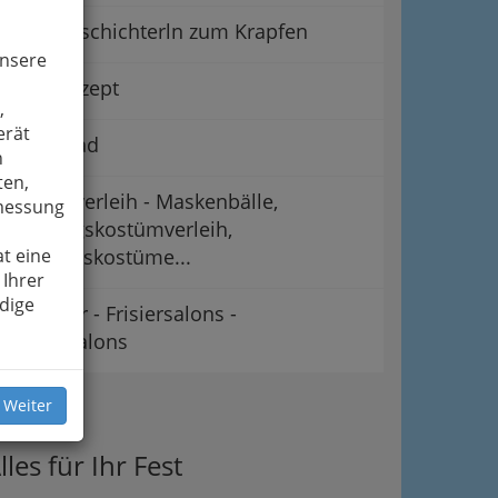
Kleine Gschichterln zum Krapfen
unsere
Grundrezept
,
erät
Krapfnliad
n
ten,
Kostümverleih - Maskenbälle,
smessung
Faschingskostümverleih,
t eine
Karnevalskostüme...
 Ihrer
dige
Ballfrisur - Frisiersalons -
Friseursalons
ipps
 Weiter
lles für Ihr Fest