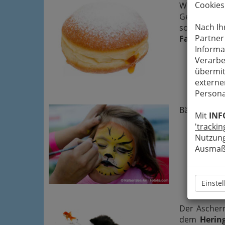
Cookies
Wer kennt i
Gebäckstück
Nach Ih
sondern im 
Partner
Faschingsk
Informa
Verarbe
übermit
externe
Persona
Bälle, Umzü
Mit
INF
'trackin
Nutzung
Ausmaß 
Einste
Der Ascherm
dem
Heri