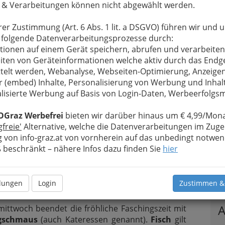
 & Verarbeitungen können nicht abgewählt werden.
hn nicht? Man isst ihn einfach gern. Das süße
, mit Marillen-marmelade gefüllt, nicht im Ofen,
rer Zustimmung (Art. 6 Abs. 1 lit. a DSGVO) führen wir und 
heißem Fett frittiert. Unseren heiß geliebten
 folgende Datenverarbeitungsprozesse durch:
rapfen!
tionen auf einem Gerät speichern, abrufen und verarbeiten
Kleine Gschichterln zum Krapfen
iten von Geräteinformationen welche aktiv durch das Endg
telt werden, Webanalyse, Webseiten-Optimierung, Anzeige
r (embed) Inhalte, Personalisierung von Werbung und Inhal
lisierte Werbung auf Basis von Login-Daten, Werbeerfolg
ge, Kinderfasching, Musikveranstaltungen ...
OGraz Werbefrei
bieten wir darüber hinaus um € 4,99/Mona
Termine
, die man nicht versäumen darf
!
gfreie'
Alternative, welche die Datenverarbeitungen im Zuge
 von info-graz.at von vornherein auf das unbedingt notwen
beschränkt – nähere Infos dazu finden Sie
hier
T
llungen
Login
Zustimmen &
A
ittwoch beendet die fröhliche Faschingszeit mit
ngschmaus
(auch Kateressen genannt).
Fisch
gilt