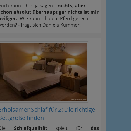
Euch kann ich´s ja sagen –
nichts, aber
schon absolut überhaupt gar nichts ist mir
heiliger..
Wie kann ich dem Pferd gerecht
werden? - fragt sich Daniela Kummer.
Erholsamer Schlaf für 2: Die richtige
Bettgröße finden
Die
Schlafqualität
spielt für
das