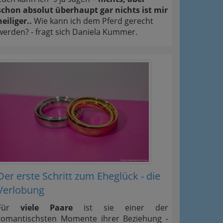
schon absolut überhaupt gar nichts ist mir
heiliger..
Wie kann ich dem Pferd gerecht
werden? - fragt sich Daniela Kummer.
Der erste Schritt zum Eheglück - die
Verlobung
Für
viele Paare
ist sie einer der
romantischsten Momente ihrer Beziehung -