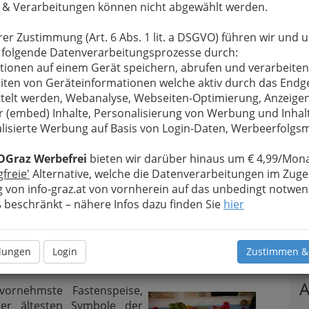
 & Verarbeitungen können nicht abgewählt werden.
hen einlässt, dann kann sich im Leben manches
rer Zustimmung (Art. 6 Abs. 1 lit. a DSGVO) führen wir und 
rübten Blick wieder klarer werden zu lassen und
 folgende Datenverarbeitungsprozesse durch:
verfallenes Bewusstsein wieder zu wecken und zu
tionen auf einem Gerät speichern, abrufen und verarbeiten
iten von Geräteinformationen welche aktiv durch das Endg
telt werden, Webanalyse, Webseiten-Optimierung, Anzeige
woch und Karfreitag
noch zu den sogenannten
r (embed) Inhalte, Personalisierung von Werbung und Inhal
nmal an diesen Tagen satt essen und auf Fleisch
lisierte Werbung auf Basis von Login-Daten, Werbeerfolg
igung zeichnet der Priester das Aschenkreuz mit
OGraz Werbefrei
bieten wir darüber hinaus um € 4,99/Mona
 dass du aus Staub bist und zum Staub wirst du
gfreie'
Alternative, welche die Datenverarbeitungen im Zuge
m und glaubt dem Evangelium“ auf die Stirn der
 von info-graz.at von vornherein auf das unbedingt notwen
l der Vergänglichkeit) wird aus den verbrannten
beschränkt – nähere Infos dazu finden Sie
hier
en, des letzten Jahres, gewonnen.
aft zur Umkehr und zu einem Neubeginn. Um Leib
h beim Essen und Trinken sowie auch bei anderen
T
llungen
Login
Zustimmen &
A
vornehmste Fastenspeise,
er ältesten Symbole der