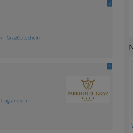
3
n
GrazGutschein
N
4
ntrag ändern