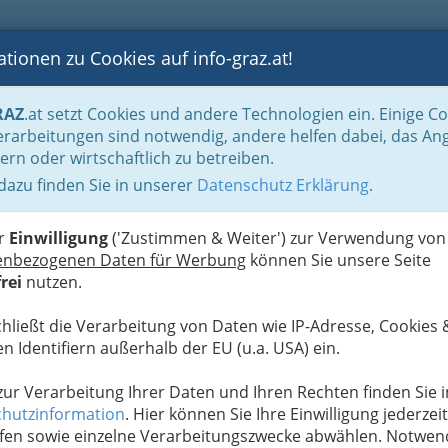
tionen zu Cookies auf info-graz.at!
B
F
G
B
GEN
LOGS
OTOS
ASTRONOMIE
RANCHEN
RAZ
.at setzt Cookies und andere Technologien ein. Einige C
Fasching - närrische Zeit
Fasching Graz und Umgebung - Feste feiern in der S
rarbeitungen sind notwendig, andere helfen dabei, das An
ern oder wirtschaftlich zu betreiben.
 dazu finden Sie in unserer
Datenschutz Erklärung
.
i
ie Fastenzeit beginnt
er
Einwilligung
('Zustimmen & Weiter') zur Verwendung von
e: Quadragesima = der 40. [Tag]) ist der erste Tag
enbezogenen Daten für Werbung
können Sie unsere Seite
der Auferstehung Jesu von den Toten.
rei
nutzen.
ße
(österliche Bußzeit). Die Fastenzeit selbst dauert
chließt die Verarbeitung von Daten wie IP-Adresse, Cookies 
nntage (Palmsonntag bzw. 1. - 5. Fastensonntag) in
n Identifiern außerhalb der EU (u.a. USA) ein.
e von Jesus in der Wüste erinnern und sie wieder zu
 zur Verarbeitung Ihrer Daten und Ihren Rechten finden Sie i
hutzinformation
. Hier können Sie Ihre Einwilligung jederzeit
fen sowie einzelne Verarbeitungszwecke abwählen. Notwen
esagt, vielleicht richtig und bewusst gelebt wird,