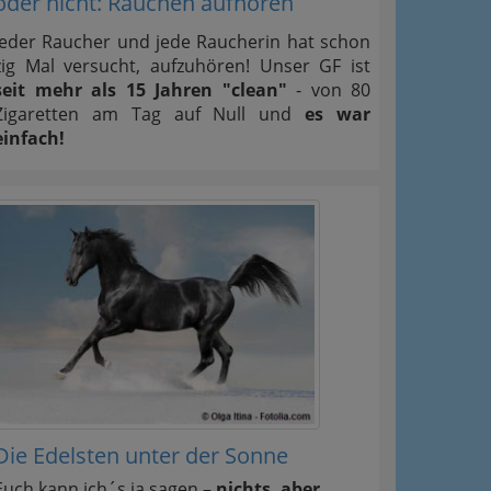
oder nicht: Rauchen aufhören
Jeder Raucher und jede Raucherin hat schon
zig Mal versucht, aufzuhören! Unser GF ist
seit mehr als 15 Jahren "clean"
- von 80
Zigaretten am Tag auf Null und
es war
einfach!
Die Edelsten unter der Sonne
Euch kann ich´s ja sagen –
nichts, aber