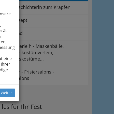
Kleine Gschichterln zum Krapfen
unsere
Grundrezept
,
erät
Krapfnliad
n
ten,
Kostümverleih - Maskenbälle,
smessung
Faschingskostümverleih,
t eine
Karnevalskostüme...
 Ihrer
dige
Ballfrisur - Frisiersalons -
Friseursalons
ipps
 Weiter
lles für Ihr Fest