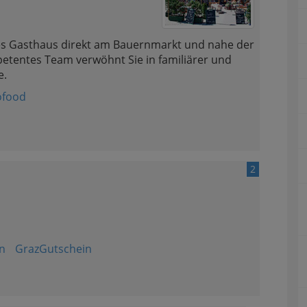
sches Gasthaus direkt am Bauernmarkt und nahe der
petentes Team verwöhnt Sie in familiärer und
e.
lofood
2
n
GrazGutschein