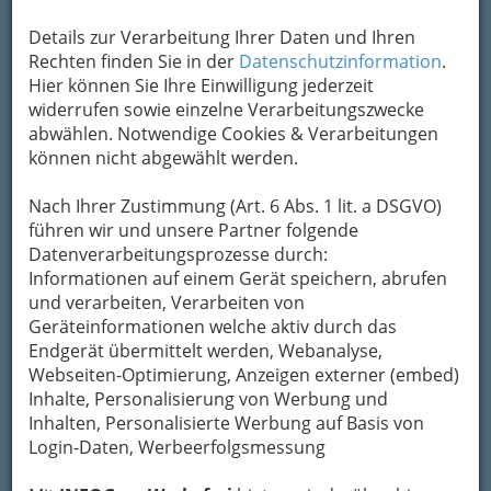
Details zur Verarbeitung Ihrer Daten und Ihren
Rechten finden Sie in der
Datenschutzinformation
.
Hier können Sie Ihre Einwilligung jederzeit
widerrufen sowie einzelne Verarbeitungszwecke
abwählen. Notwendige Cookies & Verarbeitungen
können nicht abgewählt werden.
Keine Diskriminierung und Hass oder
Gewalt
aufgrund der
sexuellen Ausrichtung
Nach Ihrer Zustimmung (Art. 6 Abs. 1 lit. a DSGVO)
führen wir und unsere Partner folgende
Sie dürfen die Site oder die hierauf zur
Datenverarbeitungsprozesse durch:
Verfügung gestellten Dienste
nicht für
Informationen auf einem Gerät speichern, abrufen
widerrechtliche Zwecke
wie z. B. die
und verarbeiten, Verarbeiten von
Veröffentlichung, Bekanntmachung,
Geräteinformationen welche aktiv durch das
Weitergabe oder Verbreitung gesetzeswidriger
Endgerät übermittelt werden, Webanalyse,
Materialien
oder Informationen verwenden,
Webseiten-Optimierung, Anzeigen externer (embed)
dies gilt unter anderem insbesondere für:
Inhalte, Personalisierung von Werbung und
einem Dritten gehörende
geschützte
Inhalten, Personalisierte Werbung auf Basis von
Informationen einschließlich Warenzeichen
Login-Daten, Werbeerfolgsmessung
oder urheberrechtlich geschützte
Informationen
(ausgenommen, Sie verfügen