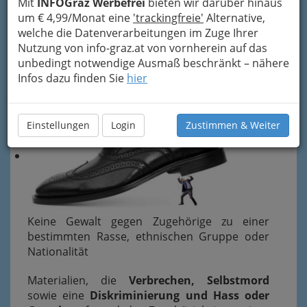
Mit
INFOGraz Werbefrei
bieten wir darüber hinaus
hierzu über eine Lizenz);
um € 4,99/Monat eine
'trackingfreie'
Alternative,
falsche, diffamierende, pornografische,
welche die Datenverarbeitungen im Zuge Ihrer
verhetzende oder rassistische Inhalte;
Nutzung von info-graz.at von vornherein auf das
Inhalte, die einen Dritten
schikanieren
oder
unbedingt notwendige Ausmaß beschränkt – nähere
die
Privatsphäre eines Dritten gefährden
Infos dazu finden Sie
hier
sollen;
Einstellungen
Login
Zustimmen & Weiter
Keine Gewalt gegen Zugehörige zu einer
bestimmten Rasse, ethnischen Gruppe oder
Nationalität
Materialien, die
Verbrechen, Selbstmord
sowie eine
Diskriminierung und Hass oder