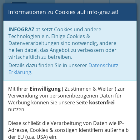
Toggle navi
Suche
Login
Menü
Informationen zu Cookies auf info-graz.at!
Home
Blogs
Bedingungen zur Nutzung des Blogs
INFOGRAZ
.at setzt Cookies und andere
Technologien ein. Einige Cookies &
Nav
Datenverarbeitungen sind notwendig, andere
Voraussetzungen und
helfen dabei, das Angebot zu verbessern oder
Bedingungen zur Nutzung
wirtschaftlich zu betreiben.
des INFOGRAZ.at-
Details dazu finden Sie in unserer
Datenschutz
Blogbereichs
Erklärung
.
Suchen Sie hier in allen Blog-Bereichen von
Mit Ihrer
Einwilligung
('Zustimmen & Weiter') zur
INFOGRAZ.at mit Google™-Technik
Verwendung von
personenbezogenen Daten für
Werbung
können Sie unsere Seite
kostenfrei
Darauf müssen wir zum
nutzen.
beiderseitigem Schutz bestehen
Diese schließt die Verarbeitung von Daten wie IP-
Adresse, Cookies & sonstigen Identifiern außerhalb
der EU (u.a. USA) ein.