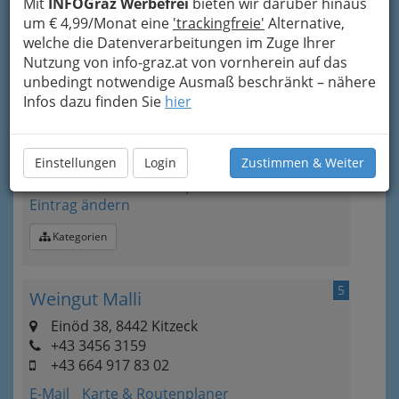
Mit
INFOGraz Werbefrei
bieten wir darüber hinaus
um € 4,99/Monat eine
'trackingfreie'
Alternative,
Kategorien
welche die Datenverarbeitungen im Zuge Ihrer
Nutzung von info-graz.at von vornherein auf das
unbedingt notwendige Ausmaß beschränkt – nähere
4
Weingut LORENZ Kitzeck
Infos dazu finden Sie
hier
Einöd 8, 8442 Kitzeck
+43 3456 2311
+43 3456 23 114
Einstellungen
Login
Zustimmen & Weiter
E-Mail
Karte & Routenplaner
Eintrag ändern
Kategorien
5
Weingut Malli
Einöd 38, 8442 Kitzeck
+43 3456 3159
+43 664 917 83 02
E-Mail
Karte & Routenplaner