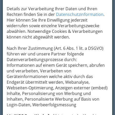
Eintrag ändern
Details zur Verarbeitung Ihrer Daten und Ihren
Rechten finden Sie in der
Datenschutzinformation
.
Kategorien
Hier können Sie Ihre Einwilligung jederzeit
widerrufen sowie einzelne Verarbeitungszwecke
2
abwählen. Notwendige Cookies & Verarbeitungen
Weingut Lambauer
können nicht abgewählt werden.
Greith 19, 8442 Kitzeck
+43 3456 2235
Nach Ihrer Zustimmung (Art. 6 Abs. 1 lit. a DSGVO)
+43 3456 27 497
führen wir und unsere Partner folgende
Datenverarbeitungsprozesse durch:
E-Mail
Karte & Routenplaner
Informationen auf einem Gerät speichern, abrufen
Eintrag ändern
und verarbeiten, Verarbeiten von
Kategorien
Geräteinformationen welche aktiv durch das
Endgerät übermittelt werden, Webanalyse,
Webseiten-Optimierung, Anzeigen externer (embed)
3
Winzerhof Adolf u. Elfriede Leitner
Inhalte, Personalisierung von Werbung und
Inhalten, Personalisierte Werbung auf Basis von
Einöd 15, 8442 Kitzeck
Login-Daten, Werbeerfolgsmessung
+43 3456 3430
Karte & Routenplaner
Eintrag ändern