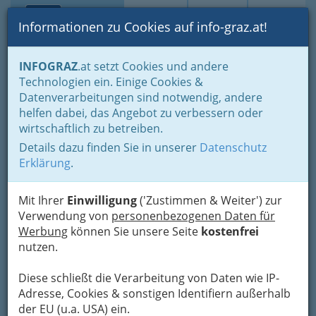
Toggle navi
Suche
Login
Menü
Informationen zu Cookies auf info-graz.at!
Home
Gastronomie
Beisln, Bars, Pubs & Wein
INFOGRAZ
.at setzt Cookies und andere
Buschenschenken oder Buschenschänken
Technologien ein. Einige Cookies &
Buschenschenken nach Orten
Kitzeck
Datenverarbeitungen sind notwendig, andere
Nav
helfen dabei, das Angebot zu verbessern oder
Kitzeck
wirtschaftlich zu betreiben.
Details dazu finden Sie in unserer
Datenschutz
Erklärung
.
Bezirksauswahl
Alle Bezirke
Mit Ihrer
Einwilligung
('Zustimmen & Weiter') zur
Verwendung von
personenbezogenen Daten für
Werbung
können Sie unsere Seite
kostenfrei
1
Buschenschank Kitzeckmüller
nutzen.
Steinriegel 10, 8442 Kitzeck
+43 3456 2302
Diese schließt die Verarbeitung von Daten wie IP-
+43 664 543 71 41
Adresse, Cookies & sonstigen Identifiern außerhalb
der EU (u.a. USA) ein.
Webseite
E-Mail
Karte & Routenplaner