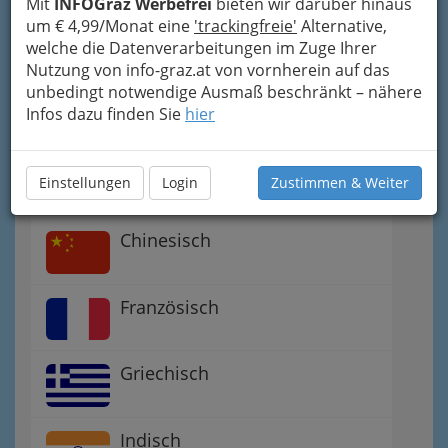
Mit
INFOGraz Werbefrei
bieten wir darüber hinaus
um € 4,99/Monat eine
'trackingfreie'
Alternative,
welche die Datenverarbeitungen im Zuge Ihrer
Amerikanisch - à la USA
Nutzung von info-graz.at von vornherein auf das
unbedingt notwendige Ausmaß beschränkt – nähere
Infos dazu finden Sie
hier
Asiatisch
Australisch
Einstellungen
Login
Zustimmen & Weiter
Chinesisch
Französisch
Griechisch
Indisch