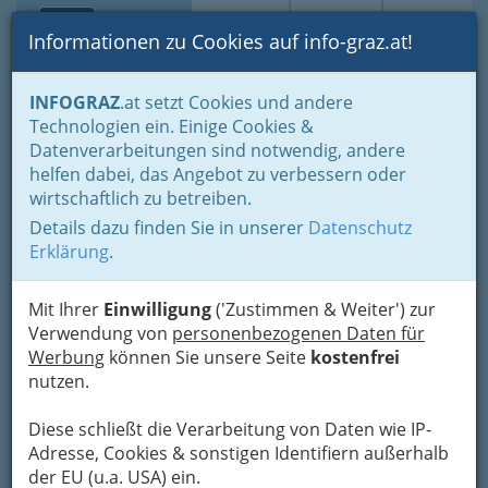
Toggle navi
Suche
Login
Menü
Informationen zu Cookies auf info-graz.at!
Home
Gastronomie
INFOGRAZ
.at setzt Cookies und andere
Gastronomie: Toprestaurants & Gasthäuser
Technologien ein. Einige Cookies &
International - fremde Länder
Kroatisch
Datenverarbeitungen sind notwendig, andere
Restaurant Purgar
helfen dabei, das Angebot zu verbessern oder
wirtschaftlich zu betreiben.
Hauptstraße 52, 8773 Kammern im Liesingtal
Details dazu finden Sie in unserer
Datenschutz
+43 3844 870 42
Erklärung
.
+43 676 3007 980
Mit Ihrer
Einwilligung
('Zustimmen & Weiter') zur
Verwendung von
personenbezogenen Daten für
Werbung
können Sie unsere Seite
kostenfrei
Karte
nutzen.
Karte anzeigen
Diese schließt die Verarbeitung von Daten wie IP-
Adresse, Cookies & sonstigen Identifiern außerhalb
der EU (u.a. USA) ein.