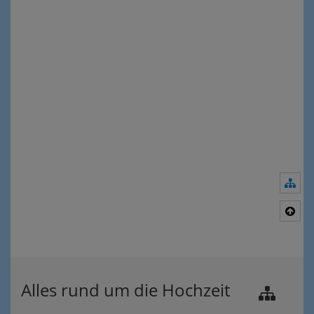
Nav
Nac
Alles rund um die Hochzeit