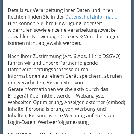
Brautpaare, die sich für eine Trachtenhochzeit
entschieden haben, vertrauen auf
Details zur Verarbeitung Ihrer Daten und Ihren
Maßgeschneidertes.
Das
Rechten finden Sie in der
Datenschutzinformation
.
Hochzeitsdirndl für „sie“ und der
Hier können Sie Ihre Einwilligung jederzeit
Trachtenanzug für „ihn“
widerrufen sowie einzelne Verarbeitungszwecke
überzeugen durch höchste Qualität
abwählen. Notwendige Cookies & Verarbeitungen
und erstklassigen Sitz.
können nicht abgewählt werden.
Aber auch der Traum in Weiß bleibt
Nach Ihrer Zustimmung (Art. 6 Abs. 1 lit. a DSGVO)
nach dem Besuch beim Kleidermacher nicht
führen wir und unsere Partner folgende
länger ein Traum. Nach eigenen Ideen der
Datenverarbeitungsprozesse durch:
zukünftigen Trägerin beziehungsweise des
Informationen auf einem Gerät speichern, abrufen
Trägers kreiert, entstehen mittels fachkundiger
und verarbeiten, Verarbeiten von
Kenntnisse des Meisters traumhafte Roben, die
Geräteinformationen welche aktiv durch das
garantiert einzigartig sind.
Endgerät übermittelt werden, Webanalyse,
Webseiten-Optimierung, Anzeigen externer (embed)
Bezirksauswahl
Inhalte, Personalisierung von Werbung und
Inhalten, Personalisierte Werbung auf Basis von
Alle Bezirke
Login-Daten, Werbeerfolgsmessung
1