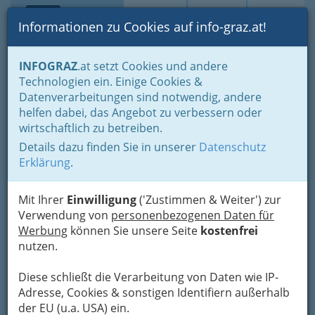
Toggle navi
Suche
Login
Menü
Informationen zu Cookies auf info-graz.at!
Home
Lifestyle
Feste feiern
INFOGRAZ
.at setzt Cookies und andere
Der schönste Tag im Leben für viele
Mode nach Maß
Technologien ein. Einige Cookies &
Datenverarbeitungen sind notwendig, andere
Mode nach Maß
helfen dabei, das Angebot zu verbessern oder
wirtschaftlich zu betreiben.
Kleider machen
Details dazu finden Sie in unserer
Datenschutz
Erklärung
.
(Braut)leute
Kaum ein anderes
Mit Ihrer
Einwilligung
('Zustimmen & Weiter') zur
Handwerk vereint
Verwendung von
personenbezogenen Daten für
Mode, Stil und
Werbung
können Sie unsere Seite
kostenfrei
Tradition so wie das Schneiderhandwerk.
nutzen.
Herren- und Damenkleidermacher schneidern
stilsicher und auf hohem Niveau. Wer gibt sich
Diese schließt die Verarbeitung von Daten wie IP-
an seinem Hochzeitstag schon gern mit einem
Adresse, Cookies & sonstigen Identifiern außerhalb
Modell von der Stange zufrieden? Besonders
der EU (u.a. USA) ein.