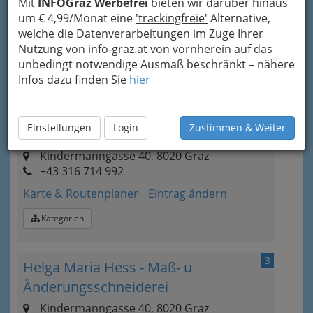
Hera
Mit
INFOGraz Werbefrei
bieten wir darüber hinaus
um € 4,99/Monat eine
'trackingfreie'
Alternative,
Münzgrabenstraße 20, 8010 Graz
welche die Datenverarbeitungen im Zuge Ihrer
+43 316 811 046
Nutzung von info-graz.at von vornherein auf das
Karte & Routenplaner
Eintrag ändern
unbedingt notwendige Ausmaß beschränkt – nähere
Infos dazu finden Sie
hier
Kategorien
Einstellungen
Login
Zustimmen & Weiter
2
Helga Heß
Kindermanngasse 40, 8020 Graz
+43 316 714 992
Karte & Routenplaner
Eintrag ändern
Kategorien
3
Helga Maria Hess - Maß- u
Änderungsschneiderei
Kindermanngasse 40, 8020 Graz