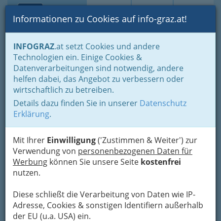
Toggle navi
Suche
Login
Menü
Informationen zu Cookies auf info-graz.at!
Home
Gastronomie
INFOGRAZ
.at setzt Cookies und andere
Gastronomie: Toprestaurants & Gasthäuser
Technologien ein. Einige Cookies &
International - fremde Länder
Datenverarbeitungen sind notwendig, andere
Spanisch, Latino, lateinamerikanisch
helfen dabei, das Angebot zu verbessern oder
Papa Joe's Leutgeb
wirtschaftlich zu betreiben.
Entertainment Group
Details dazu finden Sie in unserer
Datenschutz
GmbH
Erklärung
.
Thalerhofstraße 85, 8141 Unterpremstätten
Mit Ihrer
Einwilligung
('Zustimmen & Weiter') zur
+43 3135 53577-3631
Verwendung von
personenbezogenen Daten für
+43 664 273 50 54
Werbung
können Sie unsere Seite
kostenfrei
nutzen.
Diese schließt die Verarbeitung von Daten wie IP-
Adresse, Cookies & sonstigen Identifiern außerhalb
Karte
der EU (u.a. USA) ein.