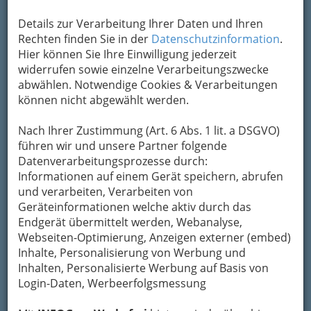
Karte anzeigen
Details zur Verarbeitung Ihrer Daten und Ihren
Rechten finden Sie in der
Datenschutzinformation
.
Kontaktaufnahme
Hier können Sie Ihre Einwilligung jederzeit
widerrufen sowie einzelne Verarbeitungszwecke
Um die Info-Graz Firmen
vor Spam-Mails zu
abwählen. Notwendige Cookies & Verarbeitungen
bewahren
, verwenden wir an dieser Stelle zur
können nicht abgewählt werden.
Übermittlung Ihrer Nachricht ein sicheres
Formular. Ihre Nachricht wird nach dem
Nach Ihrer Zustimmung (Art. 6 Abs. 1 lit. a DSGVO)
Absenden umgehend per Mail an das
führen wir und unsere Partner folgende
Unternehmen Papa Joe's Leutgeb Entertainment
Datenverarbeitungsprozesse durch:
Group GmbH weitergeleitet.
Informationen auf einem Gerät speichern, abrufen
Mein Name
und verarbeiten, Verarbeiten von
Geräteinformationen welche aktiv durch das
Endgerät übermittelt werden, Webanalyse,
Webseiten-Optimierung, Anzeigen externer (embed)
Meine Email Adresse
Inhalte, Personalisierung von Werbung und
Inhalten, Personalisierte Werbung auf Basis von
Login-Daten, Werbeerfolgsmessung
Mein Betreff