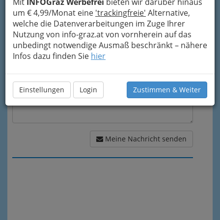
Mit
INFOGraz Werbefrei
bieten wir darüber hinaus
um € 4,99/Monat eine
'trackingfreie'
Alternative,
Meine Nachricht
welche die Datenverarbeitungen im Zuge Ihrer
Nutzung von info-graz.at von vornherein auf das
unbedingt notwendige Ausmaß beschränkt – nähere
Infos dazu finden Sie
hier
Einstellungen
Login
Zustimmen & Weiter
Meine Nachricht senden