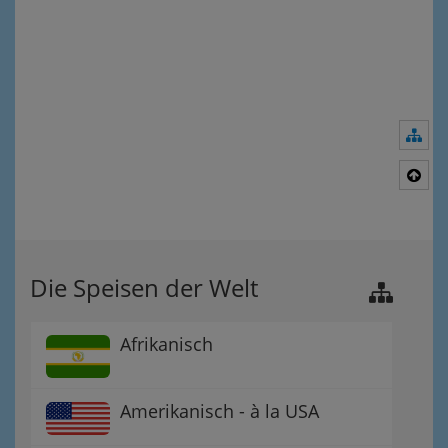
Nav
Nac
Die Speisen der Welt
Afrikanisch
Amerikanisch - à la USA