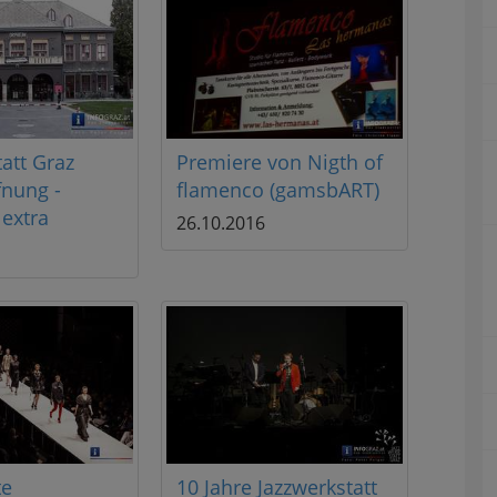
att Graz
Premiere von Nigth of
fnung -
flamenco (gamsbART)
extra
26.10.2016
te
10 Jahre Jazzwerkstatt