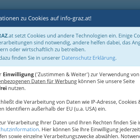
tionen zu Cookies auf info-graz.at!
B
F
G
B
GEN
LOGS
OTOS
ASTRONOMIE
RANCHEN
RAZ
.at setzt Cookies und andere Technologien ein. Einige C
- Orpheum, Dom im Berg und Kasematten
rarbeitungen sind notwendig, andere helfen dabei, das An
ern oder wirtschaftlich zu betreiben.
 dazu finden Sie in unserer
Datenschutz Erklärung
.
W
heum, Dom im Berg und
tten GmbH
er
Einwilligung
('Zustimmen & Weiter') zur Verwendung von
enbezogenen Daten für Werbung
können Sie unsere Seite
rei
nutzen.
 einzigartig sind
chließt die Verarbeitung von Daten wie IP-Adresse, Cookies 
n Identifiern außerhalb der EU (u.a. USA) ein.
f Design, wird rund ums
en getragen:
Orpheum –
 zur Verarbeitung Ihrer Daten und Ihren Rechten finden Sie i
ematten
. Die
Grazer
hutzinformation
. Hier können Sie Ihre Einwilligung jederzeit
den Auseinandersetzung
fen sowie einzelne Verarbeitungszwecke abwählen. Notwen