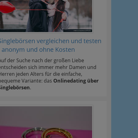
Singlebörsen vergleichen und testen
- anonym und ohne Kosten
Auf der Suche nach der großen Liebe
entscheiden sich immer mehr Damen und
Herren jeden Alters für die einfache,
bequeme Variante: das
Onlinedating über
Singlebörsen
.