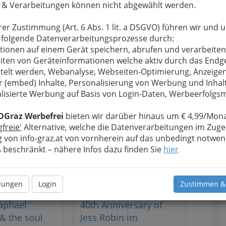
 & Verarbeitungen können nicht abgewählt werden.
er Spielstätten Orpheum,
sematten GmbH“ auch
rer Zustimmung (Art. 6 Abs. 1 lit. a DSGVO) führen wir und 
, Veranstaltungen und
 folgende Datenverarbeitungsprozesse durch:
tionen auf einem Gerät speichern, abrufen und verarbeiten
iten von Geräteinformationen welche aktiv durch das Endg
n werden – die „Grazer
telt werden, Webanalyse, Webseiten-Optimierung, Anzeige
und Schloßbergbühne
r (embed) Inhalte, Personalisierung von Werbung und Inhal
rofis
!
lisierte Werbung auf Basis von Login-Daten, Werbeerfolg
OGraz Werbefrei
bieten wir darüber hinaus um € 4,99/Mona
gfreie'
Alternative, welche die Datenverarbeitungen im Zuge
 von info-graz.at von vornherein auf das unbedingt notwen
beschränkt – nähere Infos dazu finden Sie
hier
llungen
Login
Zustimmen &
aphael
40th Anniversary of
& the soul
Jess Robin im