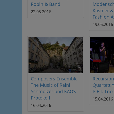
Robin & Band
Modensch
Kastner &
22.05.2016
Fashion 
19.05.2016
Composers Ensemble -
Recursion 
The Music of Reini
Quartett Y
Schmölzer und KAOS
P.E.I. Trio
Protokoll
15.04.2016
16.04.2016