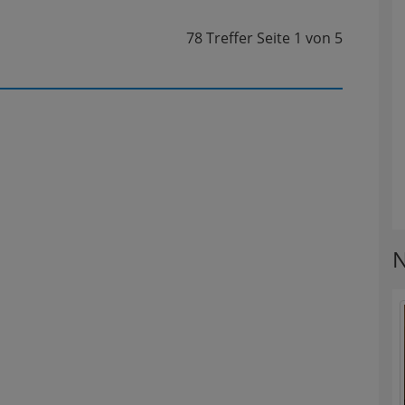
78 Treffer
Seite
1
von
5
N