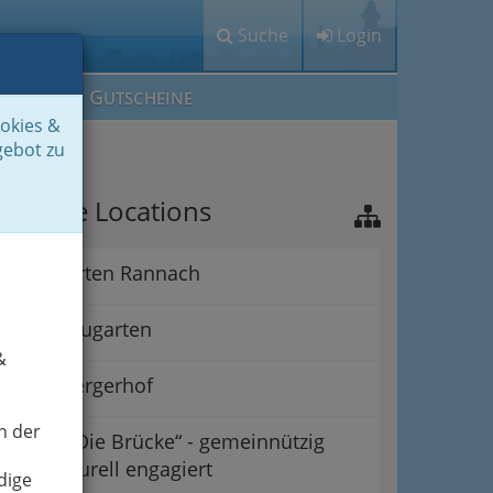
Suche
Login
M
G
EIN IG
UTSCHEINE
ookies &
gebot zu
ichtige Locations
Alpengarten Rannach
Grazer Augarten
&
Babenbergerhof
n der
Verein „Die Brücke“ - gemeinnützig
und kulturell engagiert
dige