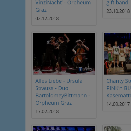
VinziNacht‘ - Orpheum
gift band
Graz
23.10.2018
02.12.2018
Alles Liebe - Ursula
Charity St
Strauss - Duo
PINK’n BL
BartolomeyBittmann -
Kasematt
Orpheum Graz
14.09.2017
17.02.2018