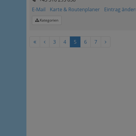
E-Mail
Karte & Routenplaner
Eintrag änder
Kategorien
3
4
5
6
7