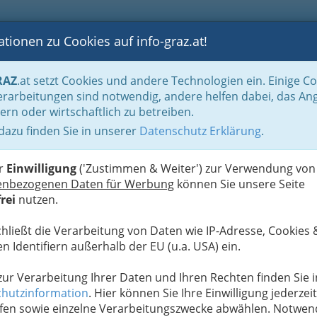
tionen zu Cookies auf info-graz.at!
B
F
G
B
GEN
LOGS
OTOS
ASTRONOMIE
RANCHEN
RAZ
.at setzt Cookies und andere Technologien ein. Einige C
n für viele
Planung erspart Ärger und Stress vor dem Heiraten
Konditoren
rarbeitungen sind notwendig, andere helfen dabei, das An
ern oder wirtschaftlich zu betreiben.
Mehr 
 dazu finden Sie in unserer
Datenschutz Erklärung
.
W
 in Graz und Umgebung für
I
fputz Hochzeitstorte
er
Einwilligung
('Zustimmen & Weiter') zur Verwendung von
enbezogenen Daten für Werbung
können Sie unsere Seite
rei
nutzen.
e - Hochzeitstorte für den
chließt die Verarbeitung von Daten wie IP-Adresse, Cookies 
n Identifiern außerhalb der EU (u.a. USA) ein.
 zur Verarbeitung Ihrer Daten und Ihren Rechten finden Sie i
rzierten Spitze
hutzinformation
. Hier können Sie Ihre Einwilligung jederzeit
fen sowie einzelne Verarbeitungszwecke abwählen. Notwen