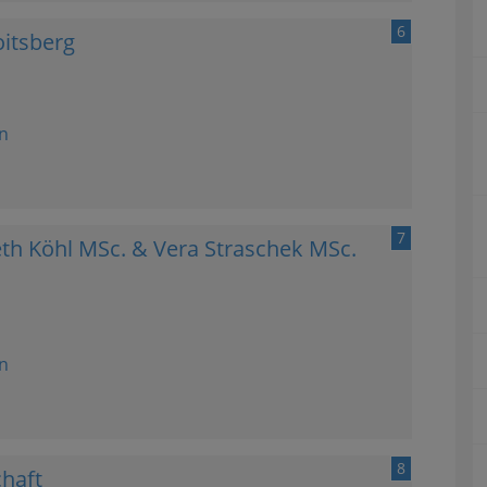
6
oitsberg
n
7
eth Köhl MSc. & Vera Straschek MSc.
n
8
haft