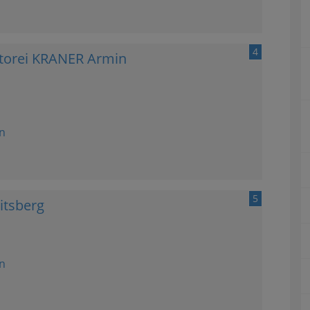
4
itorei KRANER Armin
n
5
itsberg
n