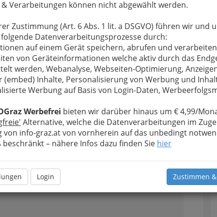
tlich muss sie
 & Verarbeitungen können nicht abgewählt werden.
 Steiermark, in
rer Zustimmung (Art. 6 Abs. 1 lit. a DSGVO) führen wir und 
 folgende Datenverarbeitungsprozesse durch:
Hochzeit - Gemeinsam ans Werk
tionen auf einem Gerät speichern, abrufen und verarbeiten
iten von Geräteinformationen welche aktiv durch das Endg
telt werden, Webanalyse, Webseiten-Optimierung, Anzeige
r (embed) Inhalte, Personalisierung von Werbung und Inhal
lisierte Werbung auf Basis von Login-Daten, Werbeerfolg
OGraz Werbefrei
bieten wir darüber hinaus um € 4,99/Mona
gfreie'
Alternative, welche die Datenverarbeitungen im Zuge
 von info-graz.at von vornherein auf das unbedingt notwen
beschränkt – nähere Infos dazu finden Sie
hier
Alle Bezirke
1
llungen
Login
Zustimmen &