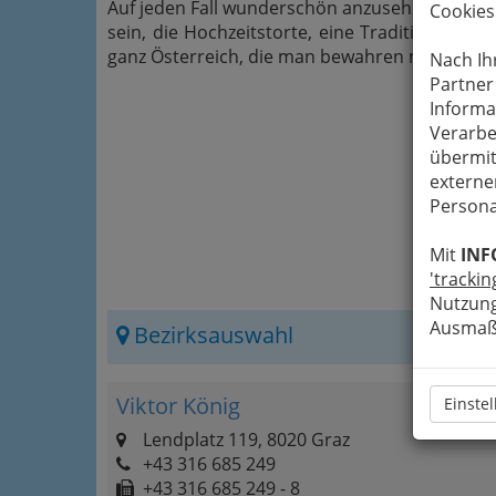
Auf jeden Fall wunderschön anzusehen und kös
Cookies
sein, die Hochzeitstorte, eine Tradition in der
ganz Österreich, die man bewahren muss.
Nach Ih
Partner
Informa
Verarbe
übermit
externe
Persona
Mit
INF
'trackin
Nutzung
Ausmaß 
Bezirksauswahl
Viktor König
Einste
Lendplatz 119, 8020 Graz
+43 316 685 249
+43 316 685 249 - 8