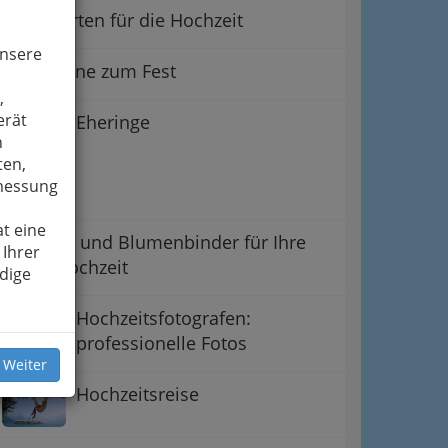
Drucksorten für die Hochzeit
unsere
Edle Weine zum Fest
,
erät
Eheringe
n
ten,
smessung
t eine
Floristen und Blumenbinder für Ihre
 Ihrer
Traumhochzeit
dige
Hochzeitsfotografen:
professionelle Fotos
 Weiter
Hochzeitsreise