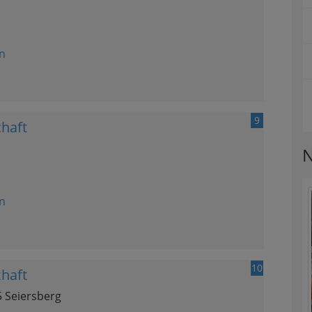
n
9
haft
N
n
10
haft
5 Seiersberg