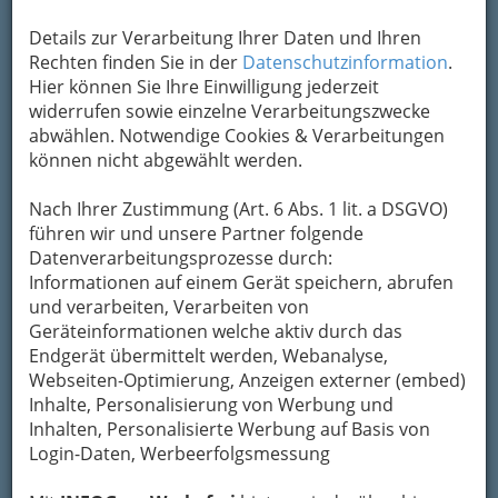
Details zur Verarbeitung Ihrer Daten und Ihren
Rechten finden Sie in der
Datenschutzinformation
.
Hier können Sie Ihre Einwilligung jederzeit
widerrufen sowie einzelne Verarbeitungszwecke
abwählen. Notwendige Cookies & Verarbeitungen
Es gibt viele verschiedene Eindrücke, die Graz
können nicht abgewählt werden.
unvergesslich machen. Ein Mix aus Historie,
Kulinarik, und avantgardistischem Design –
Nach Ihrer Zustimmung (Art. 6 Abs. 1 lit. a DSGVO)
diese Stadt ist in jedem Winkel ein Erlebnis.
führen wir und unsere Partner folgende
Datenverarbeitungsprozesse durch:
Schlossberg und Uhrturm – das
Informationen auf einem Gerät speichern, abrufen
Herzstück von Graz
und verarbeiten, Verarbeiten von
Geräteinformationen welche aktiv durch das
Starten wir am Schlossberg, dem markanten
Endgerät übermittelt werden, Webanalyse,
Hügel mitten in der Stadt, der wie ein treuer
Webseiten-Optimierung, Anzeigen externer (embed)
Wächter über Graz thront. Der Weg hinauf ist
Inhalte, Personalisierung von Werbung und
ein kleines Abenteuer für sich, denn wer sich
Inhalten, Personalisierte Werbung auf Basis von
den Aufstieg über die 260 Stufen gönnt, wird mit
Login-Daten, Werbeerfolgsmessung
einem stetig besser werdenden Ausblick
belohnt. Wem das zu sportlich ist, der nutzt den