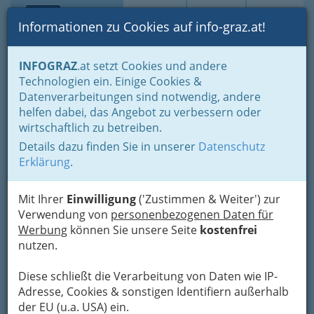
Toggle navi
Suche
Login
Menü
Informationen zu Cookies auf info-graz.at!
Home
Lifestyle
die liebens- und lebenswerte Stadt
INFOGRAZ
.at setzt Cookies und andere
Technologien ein. Einige Cookies &
Datenverarbeitungen sind notwendig, andere
Wochenende in Graz: Was
helfen dabei, das Angebot zu verbessern oder
muss man gesehen haben?
wirtschaftlich zu betreiben.
Details dazu finden Sie in unserer
Datenschutz
Graz, die charmante Landeshauptstadt der
Erklärung
.
Steiermark, überrascht mit ihrer
Vielfalt
und ist
ein wahres
Paradies für Städtereisende
, die
Mit Ihrer
Einwilligung
('Zustimmen & Weiter') zur
nur ein Wochenende Zeit haben.
Verwendung von
personenbezogenen Daten für
Werbung
können Sie unsere Seite
kostenfrei
nutzen.
Diese schließt die Verarbeitung von Daten wie IP-
Adresse, Cookies & sonstigen Identifiern außerhalb
der EU (u.a. USA) ein.