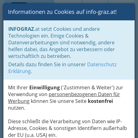
Toggle navi
Suche
Login
Menü
Informationen zu Cookies auf info-graz.at!
Home
Branchen
Einkaufen & Schenken - der Handel
INFOGRAZ
.at setzt Cookies und andere
Handel in Graz
Dinge des täglichen Lebens
Lebensmittel
Technologien ein. Einige Cookies &
Lebensmittelhandel allgemein
Datenverarbeitungen sind notwendig, andere
Nav
helfen dabei, das Angebot zu verbessern oder
Lebensmittelhandel
wirtschaftlich zu betreiben.
allgemein
Details dazu finden Sie in unserer
Datenschutz
Erklärung
.
Lebensmittelhändler, Supermärkte, Lebensmittelgeschäfte,
Mit Ihrer
Einwilligung
('Zustimmen & Weiter') zur
Lebensmittelhandel, Lebensmittelshops, .... . Händler für
Verwendung von
personenbezogenen Daten für
Lebensmittel in Graz:
Werbung
können Sie unsere Seite
kostenfrei
nutzen.
Bezirksauswahl
Alle Bezirke
Diese schließt die Verarbeitung von Daten wie IP-
Adresse, Cookies & sonstigen Identifiern außerhalb
1
der EU (u.a. USA) ein.
Christian Pfeifer