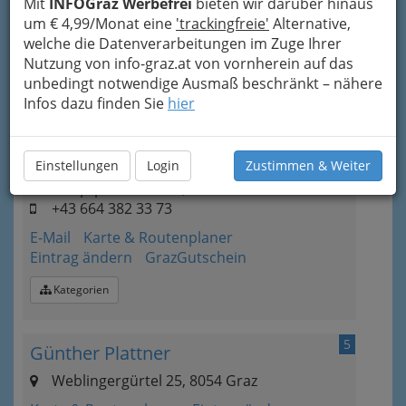
Mit
INFOGraz Werbefrei
bieten wir darüber hinaus
+43 3127 409 20 - 13
um € 4,99/Monat eine
'trackingfreie'
Alternative,
Karte & Routenplaner
Eintrag ändern
welche die Datenverarbeitungen im Zuge Ihrer
Nutzung von info-graz.at von vornherein auf das
Öffnungszeiten
unbedingt notwendige Ausmaß beschränkt – nähere
Kategorien
Infos dazu finden Sie
hier
4
Naturkost Herbert Piber
Einstellungen
Login
Zustimmen & Weiter
Hauptplatz Stand 6, 8010 Graz
+43 664 382 33 73
E-Mail
Karte & Routenplaner
Eintrag ändern
GrazGutschein
Kategorien
5
Günther Plattner
Weblingergürtel 25, 8054 Graz