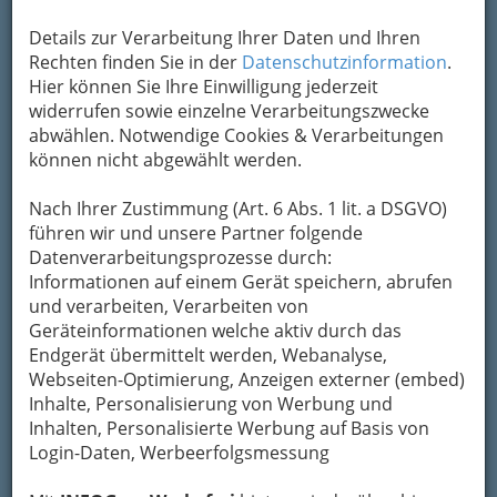
Reininghausstraße 72, 8020 Graz
Details zur Verarbeitung Ihrer Daten und Ihren
Rechten finden Sie in der
Datenschutzinformation
.
Karte & Routenplaner
Eintrag ändern
Hier können Sie Ihre Einwilligung jederzeit
Kategorien
widerrufen sowie einzelne Verarbeitungszwecke
abwählen. Notwendige Cookies & Verarbeitungen
können nicht abgewählt werden.
2
Christian Pfeifer
Nach Ihrer Zustimmung (Art. 6 Abs. 1 lit. a DSGVO)
Kärntner Straße 291, 8053 Graz
führen wir und unsere Partner folgende
Karte & Routenplaner
Eintrag ändern
Datenverarbeitungsprozesse durch:
Informationen auf einem Gerät speichern, abrufen
Kategorien
und verarbeiten, Verarbeiten von
Geräteinformationen welche aktiv durch das
Endgerät übermittelt werden, Webanalyse,
3
Jochen Pfleger e.U. - OMV -Tankstelle
Webseiten-Optimierung, Anzeigen externer (embed)
und Shop Autobahnstation
Inhalte, Personalisierung von Werbung und
Inhalten, Personalisierte Werbung auf Basis von
OMV Autobahnstation, 8121
Login-Daten, Werbeerfolgsmessung
Deutschfeistritz
+43 3127 409 20