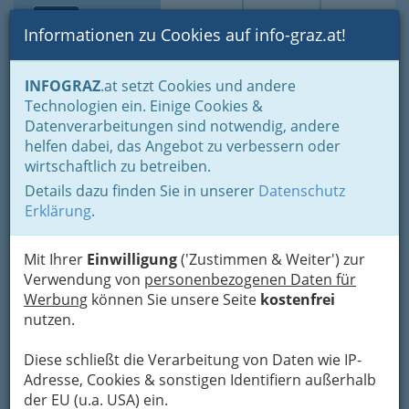
Toggle navi
Suche
Login
Menü
Informationen zu Cookies auf info-graz.at!
Home
Lifestyle
Feste feiern
Feste im Jahreszyklus
INFOGRAZ
.at setzt Cookies und andere
Advent- und Weihnachtszeit bis Silvester und Neujahr
Technologien ein. Einige Cookies &
Weihnachtsgeschichten u. Weihnachtsmärchen - von Gebrüder
Datenverarbeitungen sind notwendig, andere
Grimm bis Charles Dickens
Am Weihnachtsmorgen 1772 - Johann Wolfgang von Goethe
helfen dabei, das Angebot zu verbessern oder
wirtschaftlich zu betreiben.
Am Weihnachtsmorgen
Details dazu finden Sie in unserer
Datenschutz
Erklärung
.
1772
Mit Ihrer
Einwilligung
('Zustimmen & Weiter') zur
Verwendung von
personenbezogenen Daten für
Werbung
können Sie unsere Seite
kostenfrei
nutzen.
Diese schließt die Verarbeitung von Daten wie IP-
Adresse, Cookies & sonstigen Identifiern außerhalb
der EU (u.a. USA) ein.