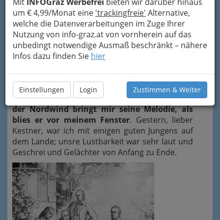
Mit
INFOGraz Werbefrei
bieten wir darüber hinaus
sein Lied schon geblasen, ich wachte darüber
um € 4,99/Monat eine
'trackingfreie'
Alternative,
auf.
Gelobet seist du, Jesus Christ!
Ich hab
welche die Datenverarbeitungen im Zuge Ihrer
diese Zeit des Jahrs gar lieb, die Lieder, die man
Nutzung von info-graz.at von vornherein auf das
singt, und die Kälte, die eingefallen ist, macht
unbedingt notwendige Ausmaß beschränkt – nähere
mich vollends vergnügt.
Ich habe gestern einen
Infos dazu finden Sie
hier
herrlichen Tag gehabt
, ich fürchtete für den
heutigen, aber der ist auch gut begonnen, und
da ist mir's fürs Enden nicht angst.
Einstellungen
Login
Zustimmen & Weiter
Der Türmer hat sich wieder zu mir gekehrt;
der Nordwind bringt mir seine Melodie, als
blies er vor meinem Fenster
. Gestern, lieber
Kestner, war ich mit einigen guten Jungens auf
dem Lande; unsre Lustbarkeit war sehr laut und
Geschrei und Gelächter von Anfang zu Ende.