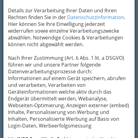
Details zur Verarbeitung Ihrer Daten und Ihren
Rechten finden Sie in der
Datenschutzinformation
.
Hier können Sie Ihre Einwilligung jederzeit
widerrufen sowie einzelne Verarbeitungszwecke
abwählen. Notwendige Cookies & Verarbeitungen
können nicht abgewählt werden.
Johann Wolfgang von Goethe,
1828
Ölgemälde von Joseph Karl Stieler
Nach Ihrer Zustimmung (Art. 6 Abs. 1 lit. a DSGVO)
Von Johann Wolfgang von
führen wir und unsere Partner folgende
Datenverarbeitungsprozesse durch:
Goethe
Informationen auf einem Gerät speichern, abrufen
Frankfurt, den 25. Dezember 1772 Christtag
und verarbeiten, Verarbeiten von
früh.
Geräteinformationen welche aktiv durch das
Endgerät übermittelt werden, Webanalyse,
Es ist noch Nacht
, lieber Kestner, ich bin
Webseiten-Optimierung, Anzeigen externer (embed)
aufgestanden, um bei Lichte morgens wieder zu
Inhalte, Personalisierung von Werbung und
schreiben, das mir
angenehme Erinnerungen
Inhalten, Personalisierte Werbung auf Basis von
voriger Zeiten
zurückruft; ich habe mir Coffee
Login-Daten, Werbeerfolgsmessung
machen lassen, den Festtag zu ehren, und will
euch schreiben, bis es Tag ist. Der Türmer hat