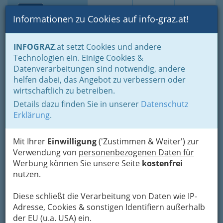
Toggle navi
Suche
Login
Menü
Informationen zu Cookies auf info-graz.at!
Home
Gastronomie
INFOGRAZ
.at setzt Cookies und andere
Gastronomie: Toprestaurants & Gasthäuser
Technologien ein. Einige Cookies &
Gaststätten - Gasthäuser - Gasthöfe
Datenverarbeitungen sind notwendig, andere
helfen dabei, das Angebot zu verbessern oder
Gasthäuser, Gasthöfe,
wirtschaftlich zu betreiben.
Gaststätten in Graz -
Details dazu finden Sie in unserer
Datenschutz
Erklärung
.
steirische Gastfreundschaft,
Gemütlichkeit
Mit Ihrer
Einwilligung
('Zustimmen & Weiter') zur
Verwendung von
personenbezogenen Daten für
Essen im Gasthaus ist in Graz und Graz-
Werbung
können Sie unsere Seite
kostenfrei
Umgebung nicht teuer. Viele Gaststätten bieten
nutzen.
zu günstigen Preisen täglich wechselnde
Spezialitäten an.
Diese schließt die Verarbeitung von Daten wie IP-
Preiswertes Essen statt im
Adresse, Cookies & sonstigen Identifiern außerhalb
Schnellimbiss: Gasthäuser sind
der EU (u.a. USA) ein.