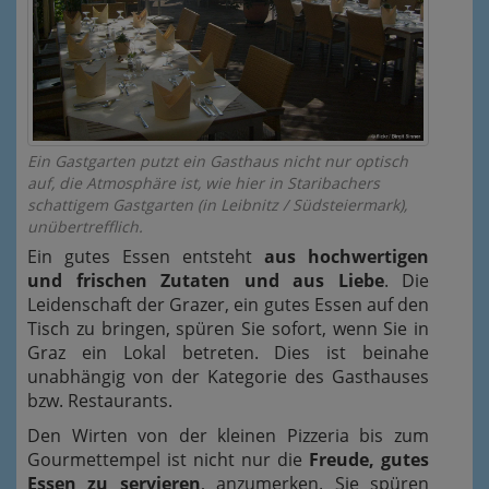
Ein Gastgarten putzt ein Gasthaus nicht nur optisch
auf, die Atmosphäre ist, wie hier in Staribachers
schattigem Gastgarten (in Leibnitz / Südsteiermark),
unübertrefflich.
Ein gutes Essen entsteht
aus hochwertigen
und frischen Zutaten und aus Liebe
. Die
Leidenschaft der Grazer, ein gutes Essen auf den
Tisch zu bringen, spüren Sie sofort, wenn Sie in
Graz ein Lokal betreten. Dies ist beinahe
unabhängig von der Kategorie des Gasthauses
bzw. Restaurants.
Den Wirten von der kleinen Pizzeria bis zum
Gourmettempel ist nicht nur die
Freude, gutes
Essen zu servieren
, anzumerken. Sie spüren