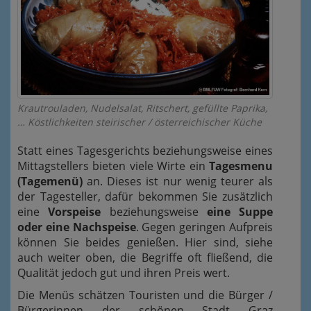
Krautrouladen, Nudelsalat, Ritschert, gefüllte Paprika,
… Köstlichkeiten steirischer / österreichischer Küche
Statt eines Tagesgerichts beziehungsweise eines
Mittagstellers bieten viele Wirte ein
Tagesmenu
(Tagemenü)
an. Dieses ist nur wenig teurer als
der Tagesteller, dafür bekommen Sie zusätzlich
eine
Vorspeise
beziehungsweise
eine Suppe
oder eine Nachspeise
. Gegen geringen Aufpreis
können Sie beides genießen. Hier sind, siehe
auch weiter oben, die Begriffe oft fließend, die
Qualität jedoch gut und ihren Preis wert.
Die Menüs schätzen Touristen und die Bürger /
Bürgerinnen der schönen Stadt Graz