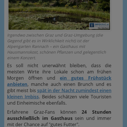
Irgendwo zwischen Graz und Graz-Umgebung (die
Gegend gibt es in Wirklichkeit nicht) ist der
Alpengarten Rannach – ein Gasthaus mit
Hausmannskost, schönen Pflanzen und gelegentlich
einem Konzert.
Es soll nicht unerwähnt bleiben, dass die
meisten Wirte ihre Lokale schon am frühen
Morgen öffnen und
ein gutes Frühstück
anbieten
, manche auch einen Brunch und es
gibt meist bis
spät in der Nacht zumindest einen
kleinen Imbiss
. Beides schätzen viele Touristen
und Einheimische ebenfalls.
Erfahrene Graz-Fans können
24 Stunden
ausschließlich im Gasthaus
sein und immer
mit der Chance auf "gutes Futter".