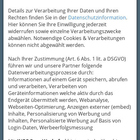
immer eine Empfehlung wert
Details zur Verarbeitung Ihrer Daten und Ihren
Rechten finden Sie in der
Datenschutzinformation
.
Hier können Sie Ihre Einwilligung jederzeit
widerrufen sowie einzelne Verarbeitungszwecke
abwählen. Notwendige Cookies & Verarbeitungen
können nicht abgewählt werden.
Nach Ihrer Zustimmung (Art. 6 Abs. 1 lit. a DSGVO)
führen wir und unsere Partner folgende
Datenverarbeitungsprozesse durch:
Informationen auf einem Gerät speichern, abrufen
Einen besonderen Reiz entfalten Gasthäuser und
und verarbeiten, Verarbeiten von
Gasthöfe, wenn man im Freien sitzen kann – sei es ein
Geräteinformationen welche aktiv durch das
Gastgarten oder Schanigarten, wie man im östlichen
und südlichen Österreich sagt.
Endgerät übermittelt werden, Webanalyse,
Webseiten-Optimierung, Anzeigen externer (embed)
Wer in Graz sein Mittagessen nicht zu Hause
Inhalte, Personalisierung von Werbung und
oder in seiner Ferienwohnung selber kochen
Inhalten, Personalisierte Werbung auf Basis von
möchte, muss weder an einer Würstl-Bude
Login-Daten, Werbeerfolgsmessung
essen noch mit einem der zahlreichen
Imbissbetriebe vorlieb nehmen. Viele Gasthöfe