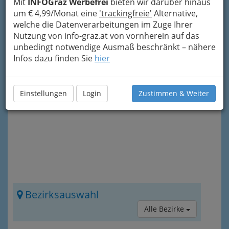
Mit
INFOGraz Werbefrei
bieten wir darüber hinaus
(etliche davon durchaus auf Restaurant-Niveau)
um € 4,99/Monat eine
'trackingfreie'
Alternative,
bieten
ausgezeichnete Gerichte zum
welche die Datenverarbeitungen im Zuge Ihrer
Mittagsessen
an, die sich preislich durchaus im
Nutzung von info-graz.at von vornherein auf das
Würstl-Buden-Bereich bewegen.
unbedingt notwendige Ausmaß beschränkt – nähere
Infos dazu finden Sie
hier
Mehr zu
steirischen Gastlichkeit in
Gasthäusern
nach den Einträgen oder auch
direkt über das „Info-Icon“
rechts oben.
Einstellungen
Login
Zustimmen & Weiter
Bezirksauswahl
Alle Bezirke