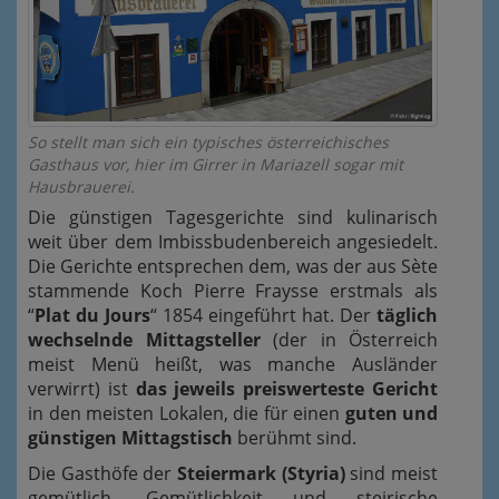
So stellt man sich ein typisches österreichisches
Gasthaus vor, hier im Girrer in Mariazell sogar mit
Hausbrauerei.
Die günstigen Tagesgerichte sind kulinarisch
weit über dem Imbissbudenbereich angesiedelt.
Die Gerichte entsprechen dem, was der aus Sète
stammende Koch Pierre Fraysse erstmals als
“
Plat du Jours
“ 1854 eingeführt hat. Der
täglich
wechselnde Mittagsteller
(der in Österreich
meist Menü heißt, was manche Ausländer
verwirrt) ist
das jeweils preiswerteste Gericht
in den meisten Lokalen, die für einen
guten und
günstigen Mittagstisch
berühmt sind.
Die Gasthöfe der
Steiermark (Styria)
sind meist
gemütlich. Gemütlichkeit und steirische