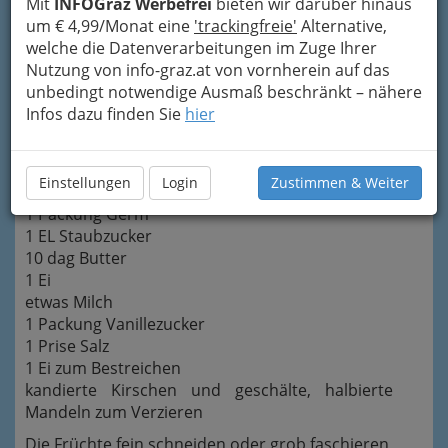
Mit
INFOGraz Werbefrei
bieten wir darüber hinaus
10 dag Rosinen
um € 4,99/Monat eine
'trackingfreie'
Alternative,
15 dag Zitronat und Aranzini gemischt
welche die Datenverarbeitungen im Zuge Ihrer
10 dag Mandeln
Nutzung von info-graz.at von vornherein auf das
5 dag Walnüsse, halbiert
unbedingt notwendige Ausmaß beschränkt – nähere
2 EL Rum
Infos dazu finden Sie
hier
Saft und Schale einer Organe
etwas Zimt und Nelkenpulver
Für den Teig:
Einstellungen
Login
Zustimmen & Weiter
30 dag Mehl, halb glatt und halb griffig
1 Packung Germ
1 EL Staubzucker
10 dag Butter
1 Ei
etwas Milch
1 Packung Vanillezucker
1 Prise Salz
1 Ei zum Bestreichen
kandierte Kirschen und geschälte, halbierte
Mandeln zum Verzieren
Die Früchte fein schneiden oder grob faschieren,