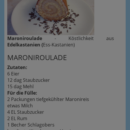
Maroniroulade
- Köstlichkeit aus
Edelkastanien (
Ess-Kastanien)
MARONIROULADE
Zutaten:
6 Eier
12 dag Staubzucker
15 dag Mehl
Für die Fülle:
2 Packungen tiefgekühlter Maronireis
etwas Milch
4 EL Staubzucker
2 EL Rum
1 Becher Schlagobers