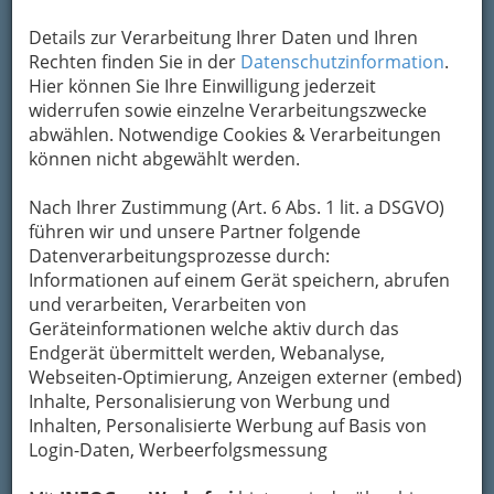
bei Kerzenlicht, Tee oder Kaffee und allerlei
Leckereien
. Zusammensitzen und musizieren,
Details zur Verarbeitung Ihrer Daten und Ihren
basteln oder spielen - dazu lädt die Adventzeit
Rechten finden Sie in der
Datenschutzinformation
.
doch richtig ein.
Hier können Sie Ihre Einwilligung jederzeit
widerrufen sowie einzelne Verarbeitungszwecke
abwählen. Notwendige Cookies & Verarbeitungen
können nicht abgewählt werden.
Nach Ihrer Zustimmung (Art. 6 Abs. 1 lit. a DSGVO)
führen wir und unsere Partner folgende
Datenverarbeitungsprozesse durch:
Informationen auf einem Gerät speichern, abrufen
und verarbeiten, Verarbeiten von
Früchtebrot
Geräteinformationen welche aktiv durch das
mit Aprikosen (Marillen), Datteln,
Feigen und Nüssen
Endgerät übermittelt werden, Webanalyse,
Webseiten-Optimierung, Anzeigen externer (embed)
ALTWIENER FRÜCHTEBROT
Inhalte, Personalisierung von Werbung und
Inhalten, Personalisierte Werbung auf Basis von
Zutaten:
Login-Daten, Werbeerfolgsmessung
15 dag Dörrzwetschken ohne Kern
10 dag Feigen