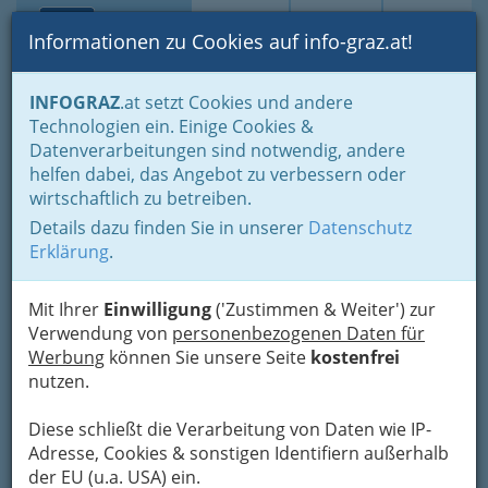
Toggle navi
Suche
Login
Menü
Informationen zu Cookies auf info-graz.at!
Home
Lifestyle
Feste feiern
Feste im Jahreszyklus
INFOGRAZ
.at setzt Cookies und andere
Advent- und Weihnachtszeit bis Silvester und Neujahr
Technologien ein. Einige Cookies &
Weihnachtsbäckerei
Datenverarbeitungen sind notwendig, andere
Adventjause - Früchtebrot, Maroniroulade und Punschschnitten
helfen dabei, das Angebot zu verbessern oder
Nav
wirtschaftlich zu betreiben.
Adventjause mit
Details dazu finden Sie in unserer
Datenschutz
Punschschnitten,
Erklärung
.
Maroniroulade und
Früchtebrot - nicht zum
Mit Ihrer
Einwilligung
('Zustimmen & Weiter') zur
Verwendung von
personenbezogenen Daten für
Abnehmen! :)
Werbung
können Sie unsere Seite
kostenfrei
nutzen.
Alles für eine gemütliche
Adventjause
Diese schließt die Verarbeitung von Daten wie IP-
Adresse, Cookies & sonstigen Identifiern außerhalb
Draußen kalt und dunkel -
drinnen gemütlich
der EU (u.a. USA) ein.