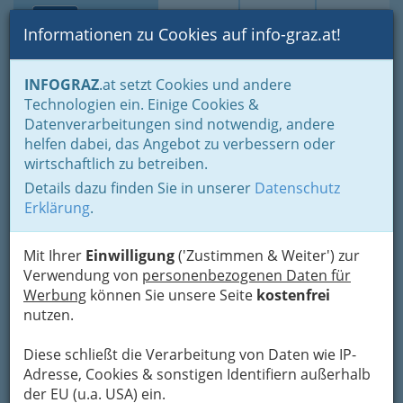
Toggle navi
Suche
Login
Menü
Informationen zu Cookies auf info-graz.at!
Home
Humor, Weisheit und Blödsinn, Skurriles und Schönes
INFOGRAZ
.at setzt Cookies und andere
Amüsante Archive
3. Quartal 2013
Technologien ein. Einige Cookies &
Datenverarbeitungen sind notwendig, andere
Nav
Geistreiches auf
helfen dabei, das Angebot zu verbessern oder
wirtschaftlich zu betreiben.
INFOGRAZ.at im 3. Quartal
Details dazu finden Sie in unserer
Datenschutz
2013 - Archiv
Erklärung
.
Lebensweisheiten für alle
Mit Ihrer
Einwilligung
('Zustimmen & Weiter') zur
Lebenslagen
Verwendung von
personenbezogenen Daten für
Werbung
können Sie unsere Seite
kostenfrei
nutzen.
Diese schließt die Verarbeitung von Daten wie IP-
Adresse, Cookies & sonstigen Identifiern außerhalb
der EU (u.a. USA) ein.