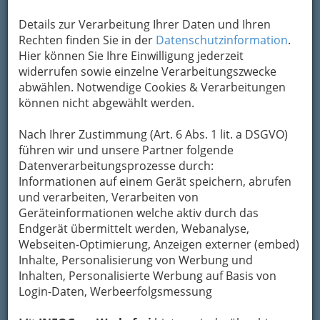
Details zur Verarbeitung Ihrer Daten und Ihren
Rechten finden Sie in der
Datenschutzinformation
.
Hier können Sie Ihre Einwilligung jederzeit
widerrufen sowie einzelne Verarbeitungszwecke
Sich vertragen „wie Hund und Katz“ – es kommt
abwählen. Notwendige Cookies & Verarbeitungen
eben immer darauf an, was man daraus macht!
können nicht abgewählt werden.
:)
Nach Ihrer Zustimmung (Art. 6 Abs. 1 lit. a DSGVO)
Lassen Sie sich überraschen, wie treffsicher sich
führen wir und unsere Partner folgende
Moral, Ästhetik und Politik auf die Schaufel
Datenverarbeitungsprozesse durch:
nehmen
lassen, hier öffnen wir Ihnen ein
Informationen auf einem Gerät speichern, abrufen
Fenster zu humorvollen Weltanschauungen.
und verarbeiten, Verarbeiten von
Geräteinformationen welche aktiv durch das
Keine Panne und Situation im Alltag ist zu banal,
Endgerät übermittelt werden, Webanalyse,
um sie nicht in geistreicher Fürsorglichkeit zu
Webseiten-Optimierung, Anzeigen externer (embed)
hinterfragen und dann scharfsinnig bzw.
Inhalte, Personalisierung von Werbung und
knochentrocken in wenige Worte gefasst
Inhalten, Personalisierte Werbung auf Basis von
darzulegen.
Login-Daten, Werbeerfolgsmessung
Aphorismen, Zitate und Sprüche
- vergessen
Sie die Zeit und verlieren Sie sich in der Welt