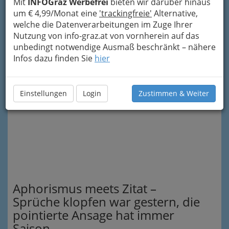
Mit
INFOGraz Werbefrei
bieten wir darüber hinaus
philosophischer Gedankensplitter.
um € 4,99/Monat eine
'trackingfreie'
Alternative,
welche die Datenverarbeitungen im Zuge Ihrer
Sie werden staunen, wie
erheiternd brutal bzw.
Nutzung von info-graz.at von vornherein auf das
erbarmungslos komisch
die Realität von
unbedingt notwendige Ausmaß beschränkt – nähere
großen Denkern und Denkerinnen und nicht
Infos dazu finden Sie
hier
minder bedeutenden Namenlosen gesehen
wurde.
Einstellungen
Login
Zustimmen & Weiter
Aphorismus meets Zitat –
Sprüche klopfen war gestern, die
pointierte Ansage hat immer
Saison