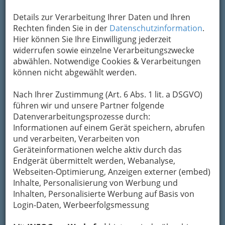
Der
Stern als Symbol
findet
in unserer
Details zur Verarbeitung Ihrer Daten und Ihren
Tradition
seinen sicheren Platz. Vor allem
die
Rechten finden Sie in der
Datenschutzinformation
.
beliebten Strohsterne
geben einen
besonders
Hier können Sie Ihre Einwilligung jederzeit
zarten und feingliedrigen Schmuck für
widerrufen sowie einzelne Verarbeitungszwecke
Fensterscheiben oder den Christbaum
ab.
abwählen. Notwendige Cookies & Verarbeitungen
Wenn wir diese selbst gestalten wollen, müssen
können nicht abgewählt werden.
wir sorgsam an die Arbeit gehen und benötigen
ein gewisses
Fingerspitzengefühl
.
Nach Ihrer Zustimmung (Art. 6 Abs. 1 lit. a DSGVO)
Wir brauchen dafür:
führen wir und unsere Partner folgende
Strohhalme
Datenverarbeitungsprozesse durch:
Schere
Informationen auf einem Gerät speichern, abrufen
rotes oder goldenes Band
und verarbeiten, Verarbeiten von
Kleber
Geräteinformationen welche aktiv durch das
Bügeleisen
Endgerät übermittelt werden, Webanalyse,
Webseiten-Optimierung, Anzeigen externer (embed)
Zuerst versuchen wir eine ganz
Inhalte, Personalisierung von Werbung und
einfache Variante des
Inhalten, Personalisierte Werbung auf Basis von
Login-Daten, Werbeerfolgsmessung
Strohsterns