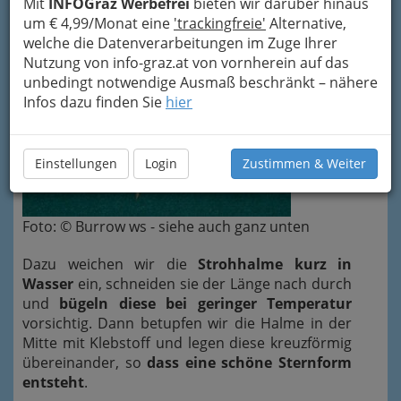
Mit
INFOGraz Werbefrei
bieten wir darüber hinaus
um € 4,99/Monat eine
'trackingfreie'
Alternative,
welche die Datenverarbeitungen im Zuge Ihrer
Nutzung von info-graz.at von vornherein auf das
unbedingt notwendige Ausmaß beschränkt – nähere
Infos dazu finden Sie
hier
Einstellungen
Login
Zustimmen & Weiter
Foto: © Burrow ws - siehe auch ganz unten
Dazu weichen wir die
Strohhalme kurz in
Wasser
ein, schneiden sie der Länge nach durch
und
bügeln diese bei geringer Temperatur
vorsichtig. Dann betupfen wir die Halme in der
Mitte mit Klebstoff und legen diese kreuzförmig
übereinander, so
dass eine schöne Sternform
entsteht
.