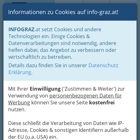
Toggle navi
Suche
Login
Menü
Informationen zu Cookies auf info-graz.at!
Home
Lifestyle
Feste feiern
Feste im Jahreszyklus
INFOGRAZ
.at setzt Cookies und andere
Advent- und Weihnachtszeit bis Silvester und Neujahr
Technologien ein. Einige Cookies &
Weihnachtliche Themen - Wissenswertes & Interessantes
Datenverarbeitungen sind notwendig, andere
Wir singen "alle Jahre wieder" und wir basteln Strohsterne
helfen dabei, das Angebot zu verbessern oder
wirtschaftlich zu betreiben.
Wir singen "alle Jahre
Details dazu finden Sie in unserer
Datenschutz
wieder" und wir basteln
Erklärung
.
Sterne aus Stroh
Mit Ihrer
Einwilligung
('Zustimmen & Weiter') zur
Verwendung von
personenbezogenen Daten für
Werbung
können Sie unsere Seite
kostenfrei
nutzen.
Diese schließt die Verarbeitung von Daten wie IP-
Adresse, Cookies & sonstigen Identifiern außerhalb
STROHSTERNE
der EU (u.a. USA) ein.