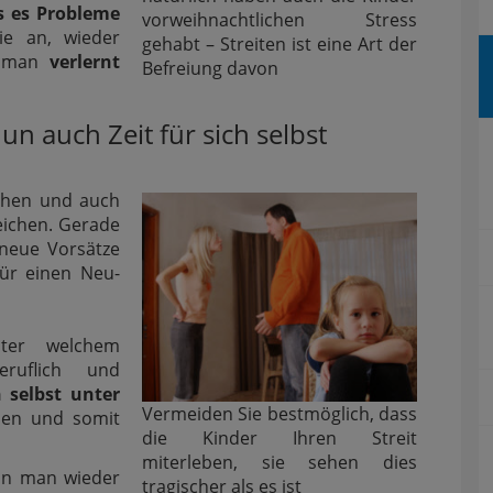
s es Probleme
vorweihnachtlichen Stress
ie an, wieder
gehabt – Streiten ist eine Art der
t man
verlernt
Befreiung davon
un auch Zeit für sich selbst
achen und auch
reichen. Gerade
 neue Vorsätze
für einen Neu-
nter welchem
eruflich und
 selbst unter
Vermeiden Sie bestmöglich, dass
nen und somit
die Kinder Ihren Streit
miterleben, sie sehen dies
nn man wieder
tragischer als es ist