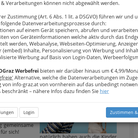
 & Verarbeitungen können nicht abgewählt werden.
henk, ist doch
hnsucht nach
rer Zustimmung (Art. 6 Abs. 1 lit. a DSGVO) führen wir und 
nfest
ist meist
 folgende Datenverarbeitungsprozesse durch:
rwartungen zu
Idyllische und harmonische
tionen auf einem Gerät speichern, abrufen und verarbeiten
ass nun alle
Großfamilie – nur ein nicht
iten von Geräteinformationen welche aktiv durch das Endg
 Weg geräumt
erreichbares Klischee?
telt werden, Webanalyse, Webseiten-Optimierung, Anzeige
t
das nicht die
r (embed) Inhalte, Personalisierung von Werbung und Inhal
cht.
lisierte Werbung auf Basis von Login-Daten, Werbeerfolg
Familie sein, also geht es um die
OGraz Werbefrei
bieten wir darüber hinaus um € 4,99/Mona
gfreie'
Alternative, welche die Datenverarbeitungen im Zuge
ten
 von info-graz.at von vornherein auf das unbedingt notwen
, nur damit
er Vielzahl an
beschränkt – nähere Infos dazu finden Sie
hier
as erhaltene
reffen. Am
stress wieder
llungen
Login
Zustimmen &
bewusst, dass
g gemeinsame
für sich!
natürlich haben auch die Kinder