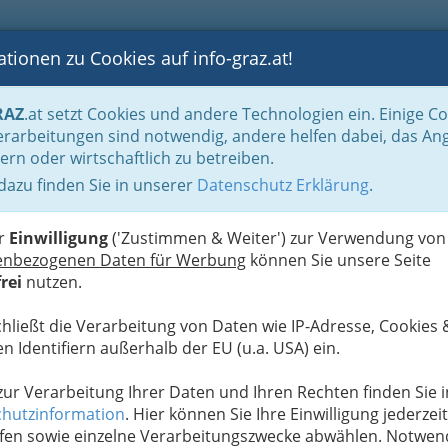
tionen zu Cookies auf info-graz.at!
B
F
G
B
GEN
LOGS
OTOS
ASTRONOMIE
RANCHEN
RAZ
.at setzt Cookies und andere Technologien ein. Einige C
Advent- und Weihnachtszeit bis Silvester und Neujahr
Weihnachtliche Themen
rarbeitungen sind notwendig, andere helfen dabei, das An
nie
ern oder wirtschaftlich zu betreiben.
 dazu finden Sie in unserer
Datenschutz Erklärung
.
W
nkrise - es liegt vor allm
er
Einwilligung
('Zustimmen & Weiter') zur Verwendung von
enbezogenen Daten für Werbung
können Sie unsere Seite
rei
nutzen.
Chance für ein "Neues
chließt die Verarbeitung von Daten wie IP-Adresse, Cookies 
n Identifiern außerhalb der EU (u.a. USA) ein.
die Anrufe bei
Beratungen?
 zur Verarbeitung Ihrer Daten und Ihren Rechten finden Sie i
hutzinformation
. Hier können Sie Ihre Einwilligung jederzeit
n perfektes
fen sowie einzelne Verarbeitungszwecke abwählen. Notwen
en Baum, das