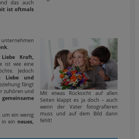
 und das auch
it ist oftmals
r unternehmen
enk
.
iebe Kraft,
ie ist wie eine
chte. Jedoch
se
Liebe und
Beziehung fängt
er zuhören und
Mit etwas Rücksicht auf allen
–
gemeinsame
Seiten klappt es ja doch – auch
wenn der Vater fotografieren
muss und auf dem Bild dann
, um ein wenig
fehlt!
 in ein
neues,