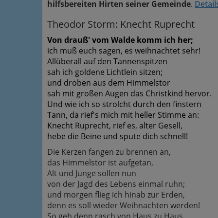
hilfsbereiten Hirten seiner Gemeinde
.
Detail
Theodor Storm: Knecht Ruprecht
Von drauß' vom Walde komm ich her;
ich muß euch sagen, es weihnachtet sehr!
Allüberall auf den Tannenspitzen
sah ich goldene Lichtlein sitzen;
und droben aus dem Himmelstor
sah mit großen Augen das Christkind hervor.
Und wie ich so strolcht durch den finstern
Tann, da rief's mich mit heller Stimme an:
Knecht Ruprecht, rief es, alter Gesell,
hebe die Beine und spute dich schnell!
Die Kerzen fangen zu brennen an,
das Himmelstor ist aufgetan,
Alt und Junge sollen nun
von der Jagd des Lebens einmal ruhn;
und morgen flieg ich hinab zur Erden,
denn es soll wieder Weihnachten werden!
So geh denn rasch von Haus zu Haus,