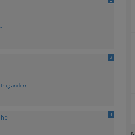
n
3
ntrag ändern
4
che
N