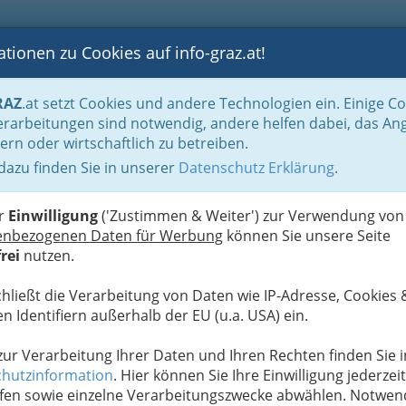
tionen zu Cookies auf info-graz.at!
B
F
G
B
GEN
LOGS
OTOS
ASTRONOMIE
RANCHEN
RAZ
.at setzt Cookies und andere Technologien ein. Einige C
Advent- und Weihnachtszeit bis Silvester und Neujahr
Weihnachtliche Themen
rarbeitungen sind notwendig, andere helfen dabei, das An
ern oder wirtschaftlich zu betreiben.
 dazu finden Sie in unserer
Datenschutz Erklärung
.
W
s - Knecht Ruprecht
er
Einwilligung
('Zustimmen & Weiter') zur Verwendung von
enbezogenen Daten für Werbung
können Sie unsere Seite
rei
nutzen.
chließt die Verarbeitung von Daten wie IP-Adresse, Cookies 
n Identifiern außerhalb der EU (u.a. USA) ein.
 zur Verarbeitung Ihrer Daten und Ihren Rechten finden Sie i
ch des Krampusumzugs
gehalten, der gerne auch
hutzinformation
. Hier können Sie Ihre Einwilligung jederzeit
pus
verursacht der Historie nach Schrecken und
fen sowie einzelne Verarbeitungszwecke abwählen. Notwen
er da diese Gestalten i
n Begleitung des Heiligen