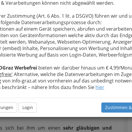
 & Verarbeitungen können nicht abgewählt werden.
cht so schlimm.
traditioneller Brauch.
Krampus ist dem Kalender
rer Zustimmung (Art. 6 Abs. 1 lit. a DSGVO) führen wir und 
mber
festgelegt.
 folgende Datenverarbeitungsprozesse durch:
tionen auf einem Gerät speichern, abrufen und verarbeiten
iten von Geräteinformationen welche aktiv durch das Endg
telt werden, Webanalyse, Webseiten-Optimierung, Anzeige
r (embed) Inhalte, Personalisierung von Werbung und Inhal
lisierte Werbung auf Basis von Login-Daten, Werbeerfolg
OGraz Werbefrei
bieten wir darüber hinaus um € 4,99/Mona
gfreie'
Alternative, welche die Datenverarbeitungen im Zuge
hmücken
, stammt bereits aus dem 16. Jahrhundert.
 von info-graz.at von vornherein auf das unbedingt notwen
es besinnlichen Weihnachtsfestes und gewinnt
beschränkt – nähere Infos dazu finden Sie
hier
feiern wir noch nicht so lange
. Kinder stehen mit
mber füllen sich der
Nikolausstrumpf
oder der
en, Süßigkeiten und anderen Kleinigkeiten.
llungen
Login
Zustimmen &
gründet auf den
Todestag des
Bischofs "Nikolaus
es sich bei ihm um einen
sehr gläubigen und