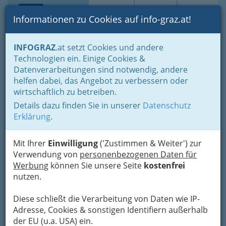
Toggle navi
Suche
Login
Menü
Informationen zu Cookies auf info-graz.at!
Home
Lifestyle
Feste feiern
Feste im Jahreszyklus
INFOGRAZ
.at setzt Cookies und andere
Advent- und Weihnachtszeit bis Silvester und Neujahr
Technologien ein. Einige Cookies &
Weihnachtliche Themen - Wissenswertes & Interessantes
Datenverarbeitungen sind notwendig, andere
Basteln mit Nüssen und "Es wird schon glei dumpa"
helfen dabei, das Angebot zu verbessern oder
Nav
wirtschaftlich zu betreiben.
Basteln mit Nüssen und "Es
Details dazu finden Sie in unserer
Datenschutz
wird schon glei dumpa"
Erklärung
.
Aus Nussschalen wunderschöne
Mit Ihrer
Einwilligung
('Zustimmen & Weiter') zur
Verwendung von
personenbezogenen Daten für
Kleinigkeiten gestalten
Werbung
können Sie unsere Seite
kostenfrei
nutzen.
Diese schließt die Verarbeitung von Daten wie IP-
Adresse, Cookies & sonstigen Identifiern außerhalb
der EU (u.a. USA) ein.