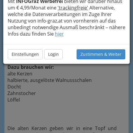
Mit
INFOGraz Werbefrei
bieten wir darüber hinaus
um € 4,99/Monat eine
'trackingfreie'
Alternative,
welche die Datenverarbeitungen im Zuge Ihrer
Nutzung von info-graz.at von vornherein auf das
unbedingt notwendige Ausmaß beschränkt – nähere
Infos dazu finden Sie
hier
Extrem appetitlich, ausgelöste Nüsse
Einstellungen
Login
Zustimmen & Weiter
Dazu brauchen wir:
alte Kerzen
halbierte, ausgelöste Walnussschalen
Docht
Zahnstocher
Löffel
Die alten Kerzen geben wir in eine Topf und