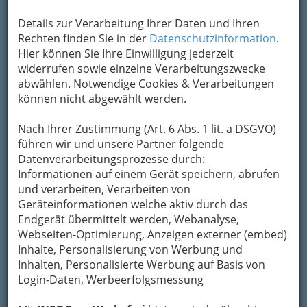
Details zur Verarbeitung Ihrer Daten und Ihren
Rechten finden Sie in der
Datenschutzinformation
.
Hier können Sie Ihre Einwilligung jederzeit
widerrufen sowie einzelne Verarbeitungszwecke
abwählen. Notwendige Cookies & Verarbeitungen
Nüsse - köstlicher Geschmack und ideal für Bastler
können nicht abgewählt werden.
Dass
Nüsse besonders gut
schmecken, wissen
Nach Ihrer Zustimmung (Art. 6 Abs. 1 lit. a DSGVO)
wir alle. Wenn wir nun beim
Auslösen der
führen wir und unsere Partner folgende
Walnusskerne
sorgfältig sind, können wir
aus
Datenverarbeitungsprozesse durch:
den Nussschalen selbst wunderschöne
Informationen auf einem Gerät speichern, abrufen
Kleinigkeiten gestalten
, die uns in der langen
und verarbeiten, Verarbeiten von
Adventzeit und am Weihnachtsabend viel Freude
Geräteinformationen welche aktiv durch das
bereiten.
Endgerät übermittelt werden, Webanalyse,
Webseiten-Optimierung, Anzeigen externer (embed)
Nüsse, Nüsse, Nüsse…
Inhalte, Personalisierung von Werbung und
Inhalten, Personalisierte Werbung auf Basis von
Nuss-Schalen-Schwimmkerzen
Login-Daten, Werbeerfolgsmessung