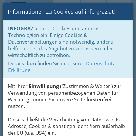
Toggle navi
Suche
Login
Menü
Informationen zu Cookies auf info-graz.at!
Home
Lifestyle
Feste feiern
Feste im Jahreszyklus
INFOGRAZ
.at setzt Cookies und andere
Advent- und Weihnachtszeit bis Silvester und Neujahr
Technologien ein. Einige Cookies &
Weihnachtliche Themen - Wissenswertes & Interessantes
Datenverarbeitungen sind notwendig, andere
Nusstrommel und "Es ist ein Reis entsprungen"
helfen dabei, das Angebot zu verbessern oder
wirtschaftlich zu betreiben.
Nusstrommel und "Es ist ein
Details dazu finden Sie in unserer
Datenschutz
Ros entsprungen"
Erklärung
.
Mit Ihrer
Einwilligung
('Zustimmen & Weiter') zur
Verwendung von
personenbezogenen Daten für
Werbung
können Sie unsere Seite
kostenfrei
nutzen.
Diese schließt die Verarbeitung von Daten wie IP-
Adresse, Cookies & sonstigen Identifiern außerhalb
der EU (u.a. USA) ein.