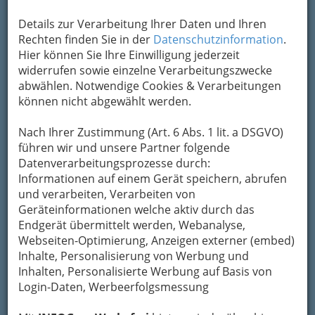
Details zur Verarbeitung Ihrer Daten und Ihren
Rechten finden Sie in der
Datenschutzinformation
.
Walnüsse – nicht nur wohlschmeckend und sehr
Hier können Sie Ihre Einwilligung jederzeit
gesund – auch zum Basteln geeignet
widerrufen sowie einzelne Verarbeitungszwecke
Wir basteln uns eine
abwählen. Notwendige Cookies & Verarbeitungen
Nusstrommel zum Spielen
können nicht abgewählt werden.
Material:
Walnüsse, reißfester Zwirn,
Nach Ihrer Zustimmung (Art. 6 Abs. 1 lit. a DSGVO)
Zahnstocher oder Span aus Fichte, Lärche,
führen wir und unsere Partner folgende
Haselnuss ...
Datenverarbeitungsprozesse durch:
Werkzeug:
kleine Säge (Pucksäge), Kombizange,
Informationen auf einem Gerät speichern, abrufen
Messer
und verarbeiten, Verarbeiten von
Geräteinformationen welche aktiv durch das
1)
Die Nüsse werden vorsichtig halbiert und
Endgerät übermittelt werden, Webanalyse,
ausgehöhlt
.
Webseiten-Optimierung, Anzeigen externer (embed)
2) Dann schneidet man mit der Säge oder dem
Inhalte, Personalisierung von Werbung und
Messer am breiteren Nussende – ca. 4 mm tief
Inhalten, Personalisierte Werbung auf Basis von
und breit – zweimal ein und bricht das Stück mit
Login-Daten, Werbeerfolgsmessung
der Zange heraus.