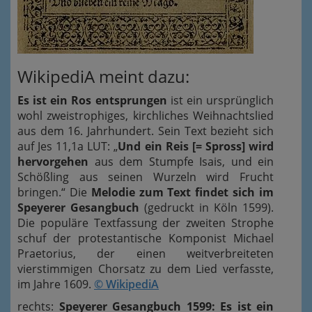
WikipediA meint dazu:
Es ist ein Ros entsprungen
ist ein ursprünglich
wohl zweistrophiges, kirchliches Weihnachtslied
aus dem 16. Jahrhundert. Sein Text bezieht sich
auf Jes 11,1a LUT: „
Und ein Reis [= Spross] wird
hervorgehen
aus dem Stumpfe Isais, und ein
Schößling aus seinen Wurzeln wird Frucht
bringen.“ Die
Melodie zum Text findet sich im
Speyerer Gesangbuch
(gedruckt in Köln 1599).
Die populäre Textfassung der zweiten Strophe
schuf der protestantische Komponist Michael
Praetorius, der einen weitverbreiteten
vierstimmigen Chorsatz zu dem Lied verfasste,
im Jahre 1609.
© WikipediA
rechts:
Speyerer Gesangbuch 1599: Es ist ein