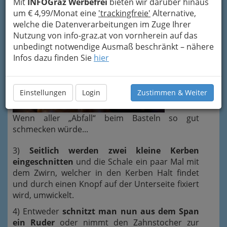
Mit
INFOGraz Werbefrei
bieten wir darüber hinaus
um € 4,99/Monat eine
'trackingfreie'
Alternative,
welche die Datenverarbeitungen im Zuge Ihrer
Nutzung von info-graz.at von vornherein auf das
unbedingt notwendige Ausmaß beschränkt – nähere
Infos dazu finden Sie
hier
Einstellungen
Login
Zustimmen & Weiter
Wenn aller „Abfall“ beim Basteln so gut
schmecken würde...
3)
Seitlich werden zwei kleine Kerben
eingeschnitten
und die Schale ein paar Mal mit
dem Zwirn, welcher in den Kerben Halt findet
und durch einen Knopf auf der Unterseite fixiert
wird, umwickelt.
4) Entweder
schnitzt man nun aus dem Span
ein Ruder
oder nimmt den Zahnstocher zur