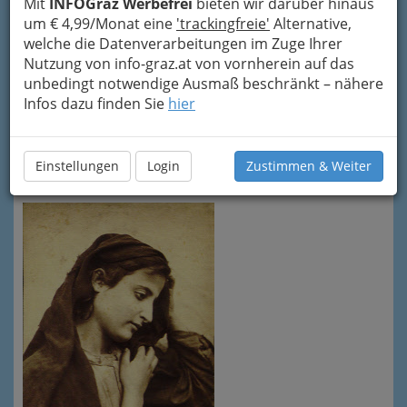
Mit
INFOGraz Werbefrei
bieten wir darüber hinaus
allerersten Augenblick ihres Lebens an vor der
um € 4,99/Monat eine
'trackingfreie'
Alternative,
Macht der Sünde.
welche die Datenverarbeitungen im Zuge Ihrer
Die römisch-katholische Kirche begeht in der
Nutzung von info-graz.at von vornherein auf das
Adventszeit,
unbedingt notwendige Ausmaß beschränkt – nähere
neun Monate vor dem Fest der
Geburt Mariens (8. September)
Infos dazu finden Sie
hier
, am 8.
Dezember ein Fest, das diese Glaubensaussage
feiert. Der vollständige Titel des Festes lautet:
„Hochfest der ohne Erbsünde empfangenen
Einstellungen
Login
Zustimmen & Weiter
Jungfrau und Gottesmutter Maria“
.