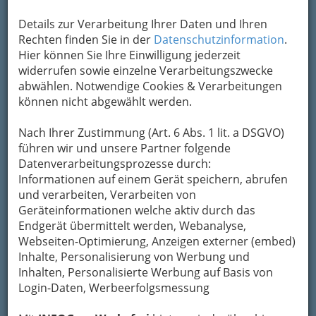
Details zur Verarbeitung Ihrer Daten und Ihren
Rechten finden Sie in der
Datenschutzinformation
.
Die
Unbefleckte
Hier können Sie Ihre Einwilligung jederzeit
widerrufen sowie einzelne Verarbeitungszwecke
abwählen. Notwendige Cookies & Verarbeitungen
können nicht abgewählt werden.
Nach Ihrer Zustimmung (Art. 6 Abs. 1 lit. a DSGVO)
führen wir und unsere Partner folgende
Empfängnis
(lat. immaculata conceptio) ist ein
Datenverarbeitungsprozesse durch:
römisch-katholisches Glaubensdogma, das nicht
Informationen auf einem Gerät speichern, abrufen
mit der Jungfrauengeburt verwechselt werden
und verarbeiten, Verarbeiten von
darf. Ein eigenes kirchliches Fest, das der
Geräteinformationen welche aktiv durch das
Erwählung Marias im Mutterleib
gedenkt, lässt
Endgerät übermittelt werden, Webanalyse,
sich bereits im 9. Jahrhundert nachweisen. Nach
Webseiten-Optimierung, Anzeigen externer (embed)
der Lehre von der Unbefleckten Empfängnis
Inhalte, Personalisierung von Werbung und
wurde die
Gottesmutter Maria von jedem
Inhalten, Personalisierte Werbung auf Basis von
Makel der Erbsünde bewahrt
, jedoch auf
Login-Daten, Werbeerfolgsmessung
natürliche Weise von ihrer Mutter empfangen
und geboren. Damit errettete Gott Maria vom