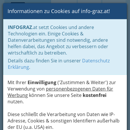
Toggle navi
Suche
Login
Menü
Informationen zu Cookies auf info-graz.at!
Home
Lifestyle
Feste feiern
Feste im Jahreszyklus
INFOGRAZ
.at setzt Cookies und andere
Advent- und Weihnachtszeit bis Silvester und Neujahr
Technologien ein. Einige Cookies &
Die Tage im Advent
8. Dezember - Maria Empfängnis
Datenverarbeitungen sind notwendig, andere
helfen dabei, das Angebot zu verbessern oder
8. Dezember - . Ein
wirtschaftlich zu betreiben.
kirchliches Fest, das der
Details dazu finden Sie in unserer
Datenschutz
Erklärung
.
Erwählung Marias im
Mutterleib gedenkt
Mit Ihrer
Einwilligung
('Zustimmen & Weiter') zur
Verwendung von
personenbezogenen Daten für
Die
Unbefleckte
Werbung
können Sie unsere Seite
kostenfrei
Empfängnis
ist ein römisch-
nutzen.
katholisches Glaubensdogma
Diese schließt die Verarbeitung von Daten wie IP-
Adresse, Cookies & sonstigen Identifiern außerhalb
der EU (u.a. USA) ein.