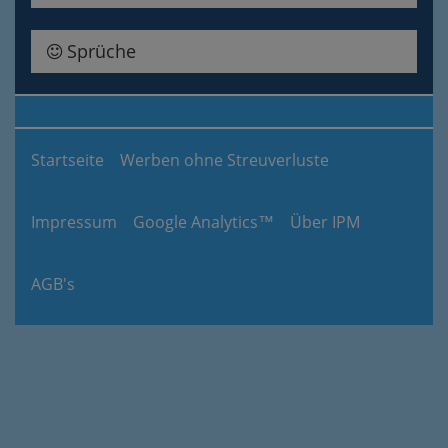
Sprüche
Startseite
Werben ohne Streuverluste
Impressum
Google Analytics™
Über IPM
AGB's