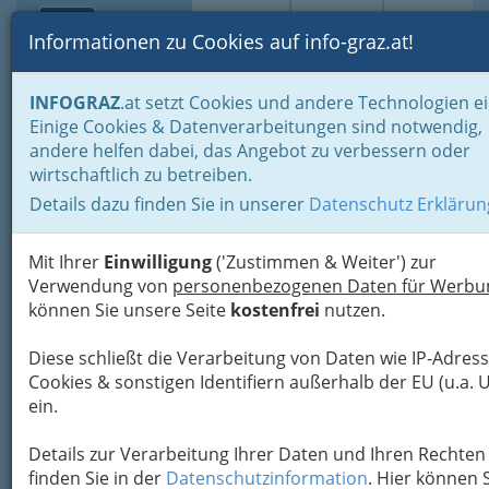
Toggle navi
Suche
Login
Menü
Informationen zu Cookies auf info-graz.at!
Home
Lifestyle
Feste feiern
Feste im Jahreszyklus
INFOGRAZ
.at setzt Cookies und andere Technologien ei
Advent- und Weihnachtszeit bis Silvester und Neujahr
Einige Cookies & Datenverarbeitungen sind notwendig,
Die Tage im Advent
andere helfen dabei, das Angebot zu verbessern oder
19. Dezember - Ein Gedicht von Christian Friedrich Hebbel
wirtschaftlich zu betreiben.
Nav
Details dazu finden Sie in unserer
Datenschutz Erklärun
19. Dezember - Gedicht von
Hebbel, Rezepte und
Mit Ihrer
Einwilligung
('Zustimmen & Weiter') zur
Geschichten
Verwendung von
personenbezogenen Daten für Werbu
können Sie unsere Seite
kostenfrei
nutzen.
Ein Gedicht über den Schnee
Diese schließt die Verarbeitung von Daten wie IP-Adress
Cookies & sonstigen Identifiern außerhalb der EU (u.a. 
ein.
Unendlich dehnt sie sich, die weiße Fläch
Details zur Verarbeitung Ihrer Daten und Ihren Rechten
bis auf den letzten Hauch von Leben leer;
finden Sie in der
Datenschutzinformation
. Hier können 