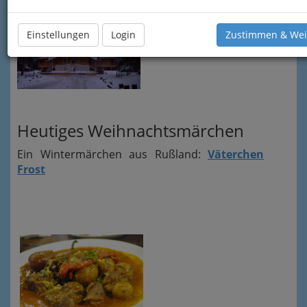
Einstellungen
Login
Zustimmen & Wei
Heutiges Weihnachtsmärchen
Ein Wintermärchen aus Rußland:
Väterchen
Frost