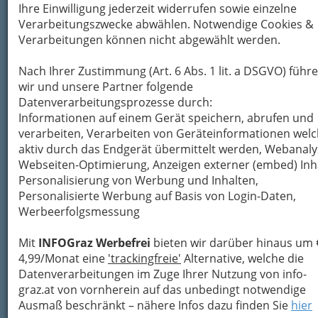
die muntern Pulse stocken längst, die Bäch
Ihre Einwilligung jederzeit widerrufen sowie einzelne
es regt sich selbst der kalte Wind nicht meh
Verarbeitungszwecke abwählen. Notwendige Cookies &
Verarbeitungen können nicht abgewählt werden.
Nach Ihrer Zustimmung (Art. 6 Abs. 1 lit. a DSGVO) führ
Der Rabe dort, im Berg von Schnee und Ei
wir und unsere Partner folgende
erstarrt und hungrig, gräbt sich tief hinab,
Datenverarbeitungsprozesse durch:
und gräbt er nicht heraus den Bissen Speis
Informationen auf einem Gerät speichern, abrufen und
so gräbt er, glaub' ich, sich hinein ins Grab.
verarbeiten, Verarbeiten von Geräteinformationen wel
aktiv durch das Endgerät übermittelt werden, Webanaly
Webseiten-Optimierung, Anzeigen externer (embed) Inha
Die Sonne, einmal noch durch W
Personalisierung von Werbung und Inhalten,
blitzend,
Personalisierte Werbung auf Basis von Login-Daten,
wirft einen letzten Blick auf's öde Land,
Werbeerfolgsmessung
doch, gähnend auf dem Thron des L
sitzend,
Mit
INFOGraz Werbefrei
bieten wir darüber hinaus um 
trotzt ihr der Tod im weißen Festgewand.
4,99/Monat eine
'trackingfreie'
Alternative, welche die
Weihnachtsmärchen - Festessen
Datenverarbeitungen im Zuge Ihrer Nutzung von info-
und Weihnachtsbräuche aus
graz.at von vornherein auf das unbedingt notwendige
aller Welt
Ausmaß beschränkt – nähere Infos dazu finden Sie
hier
Christian Friedrich Hebbel - (1813