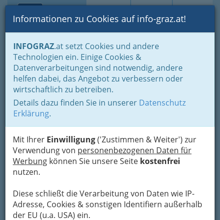
Toggle navi
Suche
Login
Menü
Informationen zu Cookies auf info-graz.at!
Home
Lifestyle
Feste feiern
Feste im Jahreszyklus
INFOGRAZ
.at setzt Cookies und andere
Advent- und Weihnachtszeit bis Silvester und Neujahr
Technologien ein. Einige Cookies &
Die Tage im Advent
Datenverarbeitungen sind notwendig, andere
20. Dezember - Weihnachtsmärchen - Weihnachtslied -
Evangelium
helfen dabei, das Angebot zu verbessern oder
wirtschaftlich zu betreiben.
20. Dezember -
Details dazu finden Sie in unserer
Datenschutz
Erklärung
.
Weihnachtsmärchen -
Weihnachtslied -
Mit Ihrer
Einwilligung
('Zustimmen & Weiter') zur
Evangelium
Verwendung von
personenbezogenen Daten für
Werbung
können Sie unsere Seite
kostenfrei
nutzen.
Bald ist es da, das heilige Kind!
Diese schließt die Verarbeitung von Daten wie IP-
Es naht der 4. Adventsonntag
Adresse, Cookies & sonstigen Identifiern außerhalb
der EU (u.a. USA) ein.