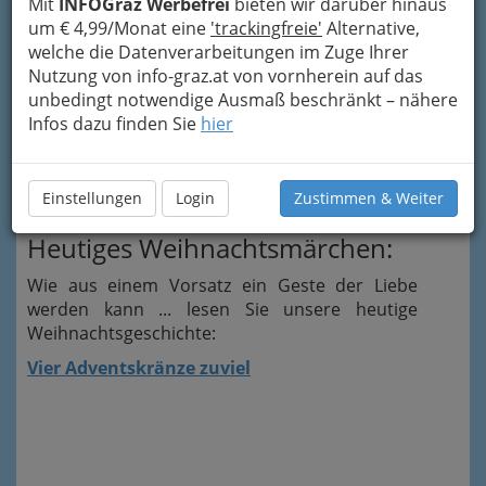
Mit
INFOGraz Werbefrei
bieten wir darüber hinaus
Weihnachtslied und mehr
um € 4,99/Monat eine
'trackingfreie'
Alternative,
Weihnachtliches
welche die Datenverarbeitungen im Zuge Ihrer
Nutzung von info-graz.at von vornherein auf das
unbedingt notwendige Ausmaß beschränkt – nähere
Infos dazu finden Sie
hier
Einstellungen
Login
Zustimmen & Weiter
Heutiges Weihnachtsmärchen:
Wie aus einem Vorsatz ein Geste der Liebe
werden kann ... lesen Sie unsere heutige
Weihnachtsgeschichte:
Vier Adventskränze zuviel