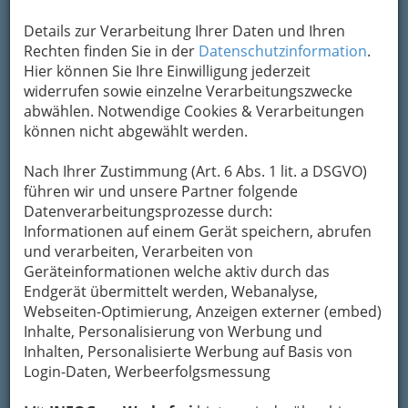
Zu Ende geht die Zeit Advent,
nun, da der Freude Kerze brennt.
Details zur Verarbeitung Ihrer Daten und Ihren
Die Flamme knistert leis und lind:
Rechten finden Sie in der
Datenschutzinformation
.
"Bald ist es da, das heilige Kind!
Hier können Sie Ihre Einwilligung jederzeit
Und in des Lichterbaumes Pracht
widerrufen sowie einzelne Verarbeitungszwecke
ersteht für euch die Heilige Nacht!"
abwählen. Notwendige Cookies & Verarbeitungen
können nicht abgewählt werden.
Nach Ihrer Zustimmung (Art. 6 Abs. 1 lit. a DSGVO)
führen wir und unsere Partner folgende
Datenverarbeitungsprozesse durch:
Informationen auf einem Gerät speichern, abrufen
und verarbeiten, Verarbeiten von
Geräteinformationen welche aktiv durch das
Endgerät übermittelt werden, Webanalyse,
Webseiten-Optimierung, Anzeigen externer (embed)
Inhalte, Personalisierung von Werbung und
Inhalten, Personalisierte Werbung auf Basis von
Login-Daten, Werbeerfolgsmessung
Weihnachtsmärchen,